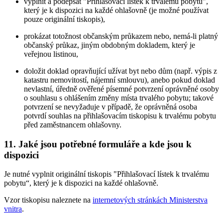
vyplnit a podepsat "Přihlašovací lístek k trvalému pobytu",
který je k dispozici na každé ohlašovně (je možné používat
pouze originální tiskopis),
prokázat totožnost občanským průkazem nebo, nemá-li platný
občanský průkaz, jiným obdobným dokladem, který je
veřejnou listinou,
doložit doklad opravňující užívat byt nebo dům (např. výpis z
katastru nemovitostí, nájemní smlouvu), anebo pokud doklad
nevlastní, úředně ověřené písemné potvrzení oprávněné osoby
o souhlasu s ohlášením změny místa trvalého pobytu; takové
potvrzení se nevyžaduje v případě, že oprávněná osoba
potvrdí souhlas na přihlašovacím tiskopisu k trvalému pobytu
před zaměstnancem ohlašovny.
11. Jaké jsou potřebné formuláře a kde jsou k
dispozici
Je nutné vyplnit originální tiskopis "Přihlašovací lístek k trvalému
pobytu“, který je k dispozici na každé ohlašovně.
Vzor tiskopisu naleznete na
internetových stránkách Ministerstva
vnitra
.