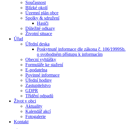
Současnost
Blízké okolí
Územní plán obce
Spolky & sdružení
Hasiči
Důležité odkazy
Životní situace
Úřad
Úřední deska
Poskytnuté informace dle zákona č. 106⁄1999Sb.
o svobodném přístupu k informacím
Obecní vyhlášky
Formuláře ke stažení
E-podatelna
Povinné informace
Úřední hodiny
Zastupitelstvo
GDPR
Třídění odpadů
Život v obci
Aktuality
Kalendář akcí
Fotogalerie
Kontakt