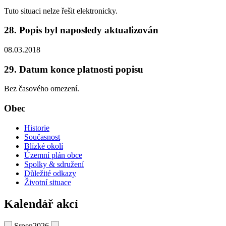
Tuto situaci nelze řešit elektronicky.
28. Popis byl naposledy aktualizován
08.03.2018
29. Datum konce platnosti popisu
Bez časového omezení.
Obec
Historie
Současnost
Blízké okolí
Územní plán obce
Spolky & sdružení
Důležité odkazy
Životní situace
Kalendář akcí
Srpen
2026