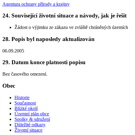
Agentura ochrany přírody a krajiny
24. Související životní situace a návody, jak je řešit
Žádost o výjimku ze zákazu ve zvláště chráněných územích
28. Popis byl naposledy aktualizován
06.09.2005
29. Datum konce platnosti popisu
Bez časového omezení.
Obec
Historie
Současnost
Blízké okolí
Územní plán obce
Spolky & sdružení
Důležité odkazy
Životní situace