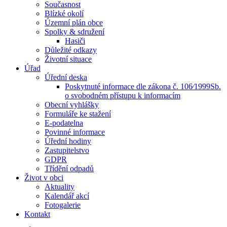
Současnost
Blízké okolí
Územní plán obce
Spolky & sdružení
Hasiči
Důležité odkazy
Životní situace
Úřad
Úřední deska
Poskytnuté informace dle zákona č. 106⁄1999Sb.
o svobodném přístupu k informacím
Obecní vyhlášky
Formuláře ke stažení
E-podatelna
Povinné informace
Úřední hodiny
Zastupitelstvo
GDPR
Třídění odpadů
Život v obci
Aktuality
Kalendář akcí
Fotogalerie
Kontakt