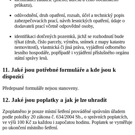
průkazu),
odůvodnění, druh opatření, rozsah, účel a technický popis
zabezpečovacích prací, návrh lesnických opatření, údaje o
dodavateli prací včetně odpovědné osoby,
identifikaci dotčených pozemků, jichž se rozhodnutí bude
týkat (druh, číslo parcely, výměra, snímek z mapy katastru
nemovitostí), vlastnická či jiná práva, vyjádření odborného
lesního hospodáře, popřípadě i vyjádření příslušného orgánu
státní správy lesů.
11. Jaké jsou potřebné formuláře a kde jsou k
dispozici
Předepsané formuláře nejsou stanoveny.
12. Jaké jsou poplatky a jak je lze uhradit
Zpoplatněno je pouze místní šetření prováděné správním úřadem
podle položky 20 zákona č. 634/2004 Sb., o správních poplatcích,
ve výši 100 Kč za každou i započatou hodinu. Poplatek se vyměřuje
po ukončení místního šetření.