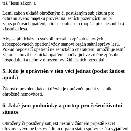
též "lesní zákon").
Lesní zákon ukládá ohroženým či postiženým subjektům pro
ochranu svého majetku provést na lesních pozemcích určitá
zabezpečovací opatření, a to se souhlasem (popř. i přes nesouhlas)
vlastníka lesa.
Aby se předcházelo svévoli, rozsah a způsob takových
zabezpečovacích opatření vždy stanoví orgán státní správy lesů.
Pokud nepostačí opatření nelesnického charakteru, umožňuje lesní
zákon stanovit i lesnická opatření spočívající ve změně způsobu
hospodaření a nebo v omezení využití lesních pozemků.
5. Kdo je oprávněn v této věci jednat (podat žádost
apod.)
Žádost o povolení kácení dřevin je oprávněn podat vlastník
ohrožené nemovitosti.
6. Jaké jsou podmínky a postup pro řešení životní
situace
Ohrožený či postižený subjekt nesmí v žádném případě kácet
dřeviny svévolně bez vyjádření orgánu státní správy lesů a vyjádření