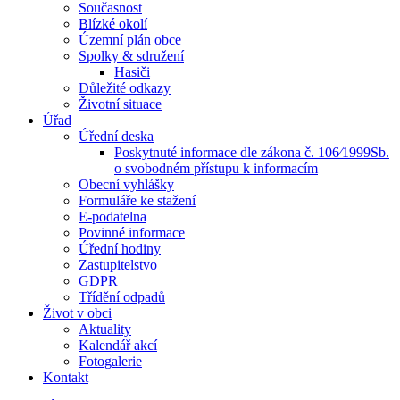
Současnost
Blízké okolí
Územní plán obce
Spolky & sdružení
Hasiči
Důležité odkazy
Životní situace
Úřad
Úřední deska
Poskytnuté informace dle zákona č. 106⁄1999Sb.
o svobodném přístupu k informacím
Obecní vyhlášky
Formuláře ke stažení
E-podatelna
Povinné informace
Úřední hodiny
Zastupitelstvo
GDPR
Třídění odpadů
Život v obci
Aktuality
Kalendář akcí
Fotogalerie
Kontakt