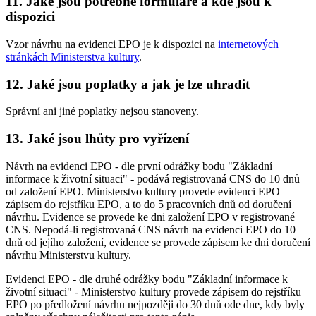
11. Jaké jsou potřebné formuláře a kde jsou k
dispozici
Vzor návrhu na evidenci EPO je k dispozici na
internetových
stránkách Ministerstva kultury
.
12. Jaké jsou poplatky a jak je lze uhradit
Správní ani jiné poplatky nejsou stanoveny.
13. Jaké jsou lhůty pro vyřízení
Návrh na evidenci EPO - dle první odrážky bodu "Základní
informace k životní situaci" - podává registrovaná CNS do 10 dnů
od založení EPO. Ministerstvo kultury provede evidenci EPO
zápisem do rejstříku EPO, a to do 5 pracovních dnů od doručení
návrhu. Evidence se provede ke dni založení EPO v registrované
CNS. Nepodá-li registrovaná CNS návrh na evidenci EPO do 10
dnů od jejího založení, evidence se provede zápisem ke dni doručení
návrhu Ministerstvu kultury.
Evidenci EPO - dle druhé odrážky bodu "Základní informace k
životní situaci" - Ministerstvo kultury provede zápisem do rejstříku
EPO po předložení návrhu nejpozději do 30 dnů ode dne, kdy byly