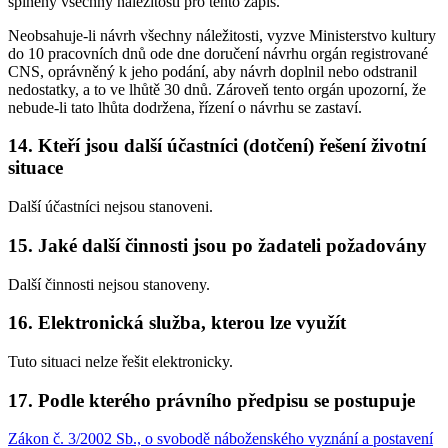
splněny všechny náležitosti pro tento zápis.
Neobsahuje-li návrh všechny náležitosti, vyzve Ministerstvo kultury
do 10 pracovních dnů ode dne doručení návrhu orgán registrované
CNS, oprávněný k jeho podání, aby návrh doplnil nebo odstranil
nedostatky, a to ve lhůtě 30 dnů. Zároveň tento orgán upozorní, že
nebude-li tato lhůta dodržena, řízení o návrhu se zastaví.
14. Kteří jsou další účastníci (dotčení) řešení životní
situace
Další účastníci nejsou stanoveni.
15. Jaké další činnosti jsou po žadateli požadovány
Další činnosti nejsou stanoveny.
16. Elektronická služba, kterou lze využít
Tuto situaci nelze řešit elektronicky.
17. Podle kterého právního předpisu se postupuje
Zákon č. 3/2002 Sb., o svobodě náboženského vyznání a postavení