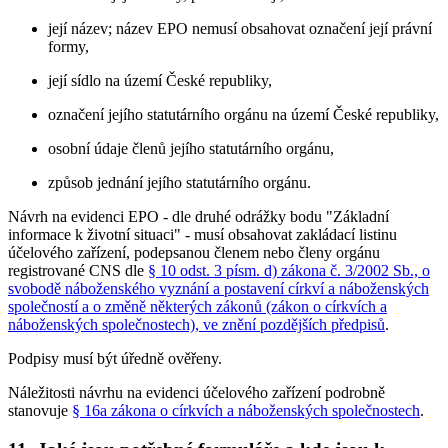
její název; název EPO nemusí obsahovat označení její právní
formy,
její sídlo na území České republiky,
označení jejího statutárního orgánu na území České republiky,
osobní údaje členů jejího statutárního orgánu,
způsob jednání jejího statutárního orgánu.
Návrh na evidenci EPO - dle druhé odrážky bodu "Základní
informace k životní situaci" - musí obsahovat zakládací listinu
účelového zařízení, podepsanou členem nebo členy orgánu
registrované CNS dle
§ 10 odst. 3 písm. d) zákona č. 3/2002 Sb., o
svobodě náboženského vyznání a postavení církví a náboženských
společností a o změně některých zákonů (zákon o církvích a
náboženských společnostech), ve znění pozdějších předpisů
.
Podpisy musí být úředně ověřeny.
Náležitosti návrhu na evidenci účelového zařízení podrobně
stanovuje
§ 16a zákona o církvích a náboženských společnostech
.