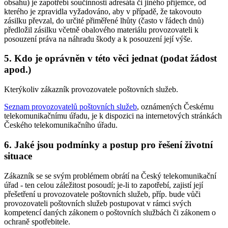
obsahu) je zapotřebí součinnosti adresáta či jiného příjemce, od
kterého je zpravidla vyžadováno, aby v případě, že takovouto
zásilku převzal, do určité přiměřené lhůty (často v řádech dnů)
předložil zásilku včetně obalového materiálu provozovateli k
posouzení práva na náhradu škody a k posouzení její výše.
5. Kdo je oprávněn v této věci jednat (podat žádost
apod.)
Kterýkoliv zákazník provozovatele poštovních služeb.
Seznam provozovatelů poštovních služeb
, oznámených Českému
telekomunikačnímu úřadu, je k dispozici na internetových stránkách
Českého telekomunikačního úřadu.
6. Jaké jsou podmínky a postup pro řešení životní
situace
Zákazník se se svým problémem obrátí na Český telekomunikační
úřad - ten celou záležitost posoudí; je-li to zapotřebí, zajistí její
přešetření u provozovatele poštovních služeb, příp. bude vůči
provozovateli poštovních služeb postupovat v rámci svých
kompetencí daných zákonem o poštovních službách či zákonem o
ochraně spotřebitele.