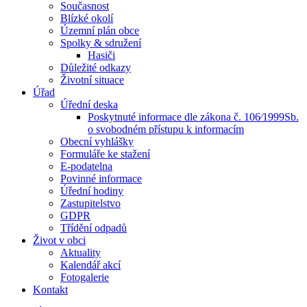
Současnost
Blízké okolí
Územní plán obce
Spolky & sdružení
Hasiči
Důležité odkazy
Životní situace
Úřad
Úřední deska
Poskytnuté informace dle zákona č. 106⁄1999Sb.
o svobodném přístupu k informacím
Obecní vyhlášky
Formuláře ke stažení
E-podatelna
Povinné informace
Úřední hodiny
Zastupitelstvo
GDPR
Třídění odpadů
Život v obci
Aktuality
Kalendář akcí
Fotogalerie
Kontakt