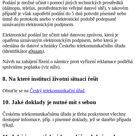
Podání je možné učinit i pomocí jiných technických prostředků
(dálnopis, telefax, prostřednictvím veřejné datové sítě), v takovém
případě je však zapotřebí podání do 5 dnů potvrdit písemně nebo
ústně do protokolu anebo v elektronické podobě podepsané
uznávaným elektronickým podpisem.
Elektronické podání lze učinit také datovou zprávou, která je
opatřena uznávaným elektronickým podpisem, nebo která je
odeslána do datové schránky Českého telekomunikačního úřadu
(identifikátor
a9qaats
).
Návrh na zahájení řízení o námitce proti vyřízení reklamace podléhá
správnímu poplatku (viz níže).
8. Na které instituci životní situaci řešit
Obraťte se na
Český telekomunikační úřad
.
10. Jaké doklady je nutné mít s sebou
Českému telekomunikačnímu úřadu je třeba poskytnout všechny
dostupné informace, příp. i písemné doklady, jež se daného případu
týkají.