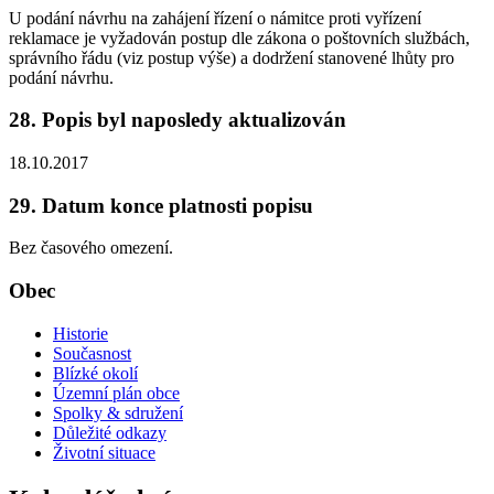
U podání návrhu na zahájení řízení o námitce proti vyřízení
reklamace je vyžadován postup dle zákona o poštovních službách,
správního řádu (viz postup výše) a dodržení stanovené lhůty pro
podání návrhu.
28. Popis byl naposledy aktualizován
18.10.2017
29. Datum konce platnosti popisu
Bez časového omezení.
Obec
Historie
Současnost
Blízké okolí
Územní plán obce
Spolky & sdružení
Důležité odkazy
Životní situace