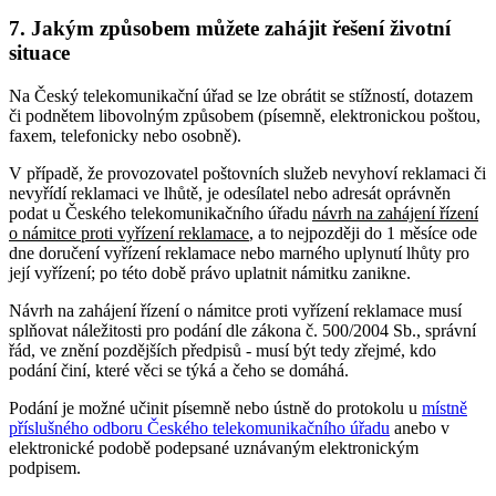
7. Jakým způsobem můžete zahájit řešení životní
situace
Na Český telekomunikační úřad se lze obrátit se stížností, dotazem
či podnětem libovolným způsobem (písemně, elektronickou poštou,
faxem, telefonicky nebo osobně).
V případě, že provozovatel poštovních služeb nevyhoví reklamaci či
nevyřídí reklamaci ve lhůtě, je odesílatel nebo adresát oprávněn
podat u Českého telekomunikačního úřadu
návrh na zahájení řízení
o námitce proti vyřízení reklamace
, a to nejpozději do 1 měsíce ode
dne doručení vyřízení reklamace nebo marného uplynutí lhůty pro
její vyřízení; po této době právo uplatnit námitku zanikne.
Návrh na zahájení řízení o námitce proti vyřízení reklamace musí
splňovat náležitosti pro podání dle zákona č. 500/2004 Sb., správní
řád, ve znění pozdějších předpisů - musí být tedy zřejmé, kdo
podání činí, které věci se týká a čeho se domáhá.
Podání je možné učinit písemně nebo ústně do protokolu u
místně
příslušného odboru Českého telekomunikačního úřadu
anebo v
elektronické podobě podepsané uznávaným elektronickým
podpisem.