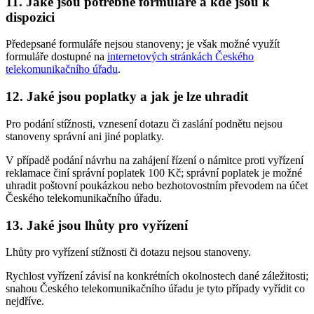
11. Jaké jsou potřebné formuláře a kde jsou k
dispozici
Předepsané formuláře nejsou stanoveny; je však možné využít
formuláře dostupné na
internetových stránkách Českého
telekomunikačního úřadu
.
12. Jaké jsou poplatky a jak je lze uhradit
Pro podání stížnosti, vznesení dotazu či zaslání podnětu nejsou
stanoveny správní ani jiné poplatky.
V případě podání návrhu na zahájení řízení o námitce proti vyřízení
reklamace činí správní poplatek 100 Kč; správní poplatek je možné
uhradit poštovní poukázkou nebo bezhotovostním převodem na účet
Českého telekomunikačního úřadu.
13. Jaké jsou lhůty pro vyřízení
Lhůty pro vyřízení stížnosti či dotazu nejsou stanoveny.
Rychlost vyřízení závisí na konkrétních okolnostech dané záležitosti;
snahou Českého telekomunikačního úřadu je tyto případy vyřídit co
nejdříve.