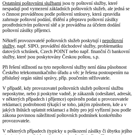
Ostatními poštovními službami
jsou ty poštovní služby, které
nespadají pod vymezení základních poštovních služeb, ale jedná se
o činnost prováděnou podle poštovní smlouvy, která zpravidla
zahrnuje poštovní podání, třídění a přepravu poštovní zásilky
prostřednictvím poštovní sítě a je prováděna za účelem dodání
poštovní zásilky příjemci.
Někteří provozovatelé poštovních služeb poskytují i
nepoštovní
služby
, např. SIPO, provádění důchodové služby, problematiku
datových schránek, Czech POINT nebo např. finanční či bankovní
služby, které jsou poskytovány Českou poštou, s.p.
Při řešení stížností na tyto nepoštovní služby není dána působnost
Českého telekomunikačního úřadu a věc je řešena postoupením na
příslušný orgán státní správy, příp. poučením stěžovatele.
V případě, kdy provozovatel poštovních služeb poštovní službu
neposkytne, nebo ji poskytne vadně, je zákazník (odesílatel, adresát,
v některých případech i příjemce) oprávněn podat u provozovatele
reklamaci; podrobnosti týkající se toho, jakým způsobem, kde a v
jakých lhůtách uplatnit reklamaci a lhůty pro její vyřízení jsou podle
zákona povinnou náležitostí poštovních podmínek konkrétního
provozovatele.
V některých případech (typicky u poškození zásilky či úbytku jejího