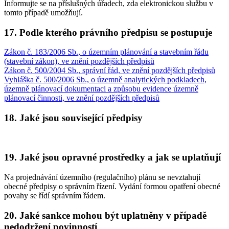
Informujte se na příslušných úřadech, zda elektronickou službu v
tomto případě umožňují.
17. Podle kterého právního předpisu se postupuje
Zákon č. 183/2006 Sb., o územním plánování a stavebním řádu
(stavební zákon), ve znění pozdějších předpisů
Zákon č. 500/2004 Sb., správní řád, ve znění pozdějších předpisů
Vyhláška č. 500/2006 Sb., o územně analytických podkladech,
územně plánovací dokumentaci a způsobu evidence územně
plánovací činnosti, ve znění pozdějších předpisů
18. Jaké jsou související předpisy
19. Jaké jsou opravné prostředky a jak se uplatňují
Na projednávání územního (regulačního) plánu se nevztahují
obecné předpisy o správním řízení. Vydání formou opatření obecné
povahy se řídí správním řádem.
20. Jaké sankce mohou být uplatněny v případě
nedodržení povinností