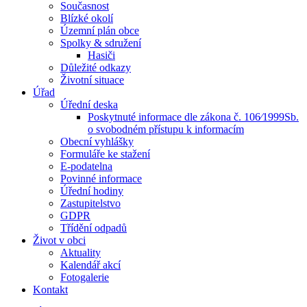
Současnost
Blízké okolí
Územní plán obce
Spolky & sdružení
Hasiči
Důležité odkazy
Životní situace
Úřad
Úřední deska
Poskytnuté informace dle zákona č. 106⁄1999Sb.
o svobodném přístupu k informacím
Obecní vyhlášky
Formuláře ke stažení
E-podatelna
Povinné informace
Úřední hodiny
Zastupitelstvo
GDPR
Třídění odpadů
Život v obci
Aktuality
Kalendář akcí
Fotogalerie
Kontakt