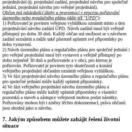
projednávání (tj. projednání zadání, projednání návrhu pro společné
jednání, projednání návrhu pro veřejné projednání).
Občan má následující úlohy a pravomoci v procesu pořizování
územního nebo regulačního plánu (dále též "ÚPD")
:
1) Pořizovatel je povinen veřejnou vyhláškou oznámit místo a den
projednávání návrhu zadání ÚPD. Návrh zadání musí být veřejně
přístupný po dobu 30 dnů. Každý občan má možnost se s návrhem
zadání seznámit a může také písemně uplatnit své připomínky po
dobu vystavení.
2) Návrh územního plánu a regulačního plánu pro společné jednání i
pro veřejné projednání musí být vystaven a veřejně přístupný po
dobu nejméně 30 dnů u pořizovatele a v obci, pro kterou je
pořizován. Pořizovatel je povinen tyto skutečnosti a konání
veřejného projednání občanům oznámit veřejnou vyhláškou.
3) Ve fázi projednávání návrhu územního plánu a regulačního plánu
pro společné jednání může každý uplatnit připomínky.
4) Ve fázi veřejného projednání návrhu územního plánu a
regulačního plánu může každý uplatnit připomínky a vlastníci
pozemků a staveb a zástupce veřejnosti mohou podat námitky.
Pořizovány mohou být i změny těchto dokumentací, práva občanů
jsou shodná jako u návrhu.
7. Jakým způsobem můžete zahájit řešení životní
situace