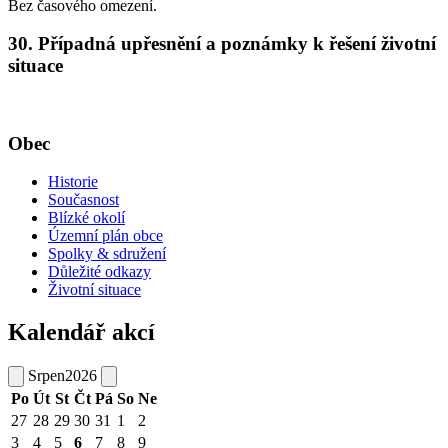
Bez časového omezení.
30. Případná upřesnění a poznámky k řešení životní
situace
Obec
Historie
Současnost
Blízké okolí
Územní plán obce
Spolky & sdružení
Důležité odkazy
Životní situace
Kalendář akcí
Srpen
2026
Po
Út
St
Čt
Pá
So
Ne
27
28
29
30
31
1
2
3
4
5
6
7
8
9