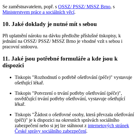
Se zaměstnavatelem, popř. s
OSSZ/ PSSZ/ MSSZ Brno
, s
Ministerstvem práce a sociálních věcí
.
10. Jaké doklady je nutné mít s sebou
Při uplatnění nároku na dávku předložte příslušné tiskopisy, k
jednání na OSSZ/ PSSZ/ MSSZ Brno je vhodné vzít s sebou i
pracovní smlouvu.
11. Jaké jsou potřebné formuláře a kde jsou k
dispozici
Tiskopis "Rozhodnutí o potřebě ošetřování (péče)" vystavuje
ošetřující lékař.
Tiskopis "Potvrzení o trvání potřeby ošetřování (péče)",
osvědčující trvání potřeby ošetřování, vystavuje ošetřující
lékař.
Tiskopis "Žádost o ošetřovné osoby, která převzala ošetřování
(péči)" je k dispozici na okresních správách sociálního
zabezpečení nebo si jej lze stáhnout z
internetových stránek
České správy sociálního zabezpečení
.