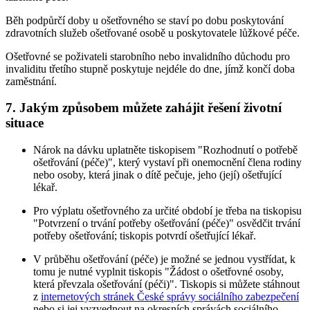
Běh podpůrčí doby u ošetřovného se staví po dobu poskytování
zdravotních služeb ošetřované osobě u poskytovatele lůžkové péče.
Ošetřovné se poživateli starobního nebo invalidního důchodu pro
invaliditu třetího stupně poskytuje nejdéle do dne, jímž končí doba
zaměstnání.
7. Jakým způsobem můžete zahájit řešení životní
situace
Nárok na dávku uplatněte tiskopisem "Rozhodnutí o potřebě
ošetřování (péče)", který vystaví při onemocnění člena rodiny
nebo osoby, která jinak o dítě pečuje, jeho (její) ošetřující
lékař.
Pro výplatu ošetřovného za určité období je třeba na tiskopisu
"Potvrzení o trvání potřeby ošetřování (péče)" osvědčit trvání
potřeby ošetřování; tiskopis potvrdí ošetřující lékař.
V průběhu ošetřování (péče) je možné se jednou vystřídat, k
tomu je nutné vyplnit tiskopis "Žádost o ošetřovné osoby,
která převzala ošetřování (péči)". Tiskopis si můžete stáhnout
z
internetových stránek České správy sociálního zabezpečení
nebo si jej vyzvednout na okresních správách sociálního