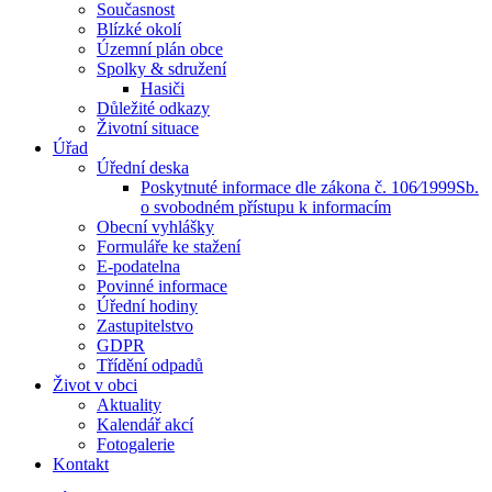
Současnost
Blízké okolí
Územní plán obce
Spolky & sdružení
Hasiči
Důležité odkazy
Životní situace
Úřad
Úřední deska
Poskytnuté informace dle zákona č. 106⁄1999Sb.
o svobodném přístupu k informacím
Obecní vyhlášky
Formuláře ke stažení
E-podatelna
Povinné informace
Úřední hodiny
Zastupitelstvo
GDPR
Třídění odpadů
Život v obci
Aktuality
Kalendář akcí
Fotogalerie
Kontakt