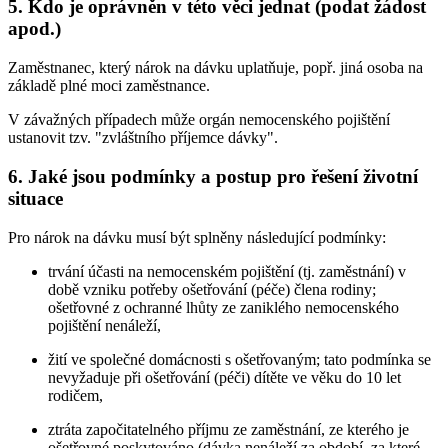
5. Kdo je oprávněn v této věci jednat (podat žádost
apod.)
Zaměstnanec, který nárok na dávku uplatňuje, popř. jiná osoba na
základě plné moci zaměstnance.
V závažných případech může orgán nemocenského pojištění
ustanovit tzv. "zvláštního příjemce dávky".
6. Jaké jsou podmínky a postup pro řešení životní
situace
Pro nárok na dávku musí být splněny následující podmínky:
trvání účasti na nemocenském pojištění (tj. zaměstnání) v
době vzniku potřeby ošetřování (péče) člena rodiny;
ošetřovné z ochranné lhůty ze zaniklého nemocenského
pojištění nenáleží,
žití ve společné domácnosti s ošetřovaným; tato podmínka se
nevyžaduje při ošetřování (péči) dítěte ve věku do 10 let
rodičem,
ztráta započitatelného příjmu ze zaměstnání, ze kterého je
ošetřovné poskytováno (dávka nenáleží za období, za které