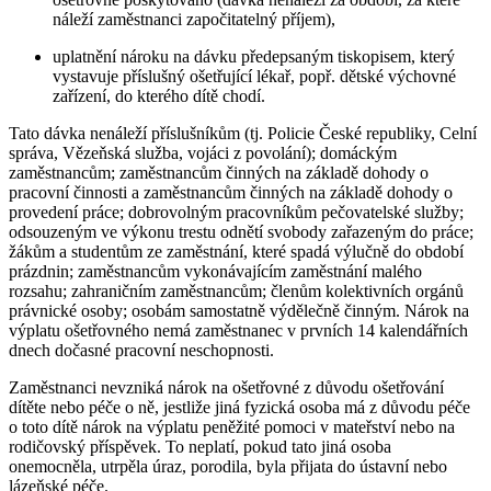
náleží zaměstnanci započitatelný příjem),
uplatnění nároku na dávku předepsaným tiskopisem, který
vystavuje příslušný ošetřující lékař, popř. dětské výchovné
zařízení, do kterého dítě chodí.
Tato dávka nenáleží příslušníkům (tj. Policie České republiky, Celní
správa, Vězeňská služba, vojáci z povolání); domáckým
zaměstnancům; zaměstnancům činných na základě dohody o
pracovní činnosti a zaměstnancům činných na základě dohody o
provedení práce; dobrovolným pracovníkům pečovatelské služby;
odsouzeným ve výkonu trestu odnětí svobody zařazeným do práce;
žákům a studentům ze zaměstnání, které spadá výlučně do období
prázdnin; zaměstnancům vykonávajícím zaměstnání malého
rozsahu; zahraničním zaměstnancům; členům kolektivních orgánů
právnické osoby; osobám samostatně výdělečně činným. Nárok na
výplatu ošetřovného nemá zaměstnanec v prvních 14 kalendářních
dnech dočasné pracovní neschopnosti.
Zaměstnanci nevzniká nárok na ošetřovné z důvodu ošetřování
dítěte nebo péče o ně, jestliže jiná fyzická osoba má z důvodu péče
o toto dítě nárok na výplatu peněžité pomoci v mateřství nebo na
rodičovský příspěvek. To neplatí, pokud tato jiná osoba
onemocněla, utrpěla úraz, porodila, byla přijata do ústavní nebo
lázeňské péče.