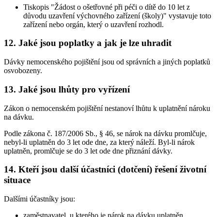
Tiskopis "Žádost o ošetřovné při péči o dítě do 10 let z
důvodu uzavření výchovného zařízení (školy)" vystavuje toto
zařízení nebo orgán, který o uzavření rozhodl.
12. Jaké jsou poplatky a jak je lze uhradit
Dávky nemocenského pojištění jsou od správních a jiných poplatků
osvobozeny.
13. Jaké jsou lhůty pro vyřízení
Zákon o nemocenském pojištění nestanoví lhůtu k uplatnění nároku
na dávku.
Podle zákona č. 187/2006 Sb., § 46, se nárok na dávku promlčuje,
nebyl-li uplatněn do 3 let ode dne, za který náleží. Byl-li nárok
uplatněn, promlčuje se do 3 let ode dne přiznání dávky.
14. Kteří jsou další účastníci (dotčení) řešení životní
situace
Dalšími účastníky jsou:
zaměstnavatel, u kterého je nárok na dávku uplatněn,