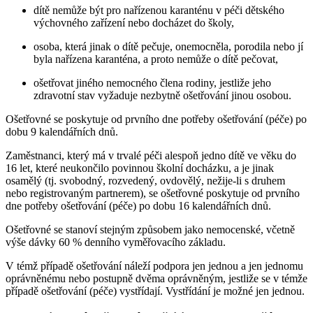
dítě nemůže být pro nařízenou karanténu v péči dětského
výchovného zařízení nebo docházet do školy,
osoba, která jinak o dítě pečuje, onemocněla, porodila nebo jí
byla nařízena karanténa, a proto nemůže o dítě pečovat,
ošetřovat jiného nemocného člena rodiny, jestliže jeho
zdravotní stav vyžaduje nezbytně ošetřování jinou osobou.
Ošetřovné se poskytuje od prvního dne potřeby ošetřování (péče) po
dobu 9 kalendářních dnů.
Zaměstnanci, který má v trvalé péči alespoň jedno dítě ve věku do
16 let, které neukončilo povinnou školní docházku, a je jinak
osamělý (tj. svobodný, rozvedený, ovdovělý, nežije-li s druhem
nebo registrovaným partnerem), se ošetřovné poskytuje od prvního
dne potřeby ošetřování (péče) po dobu 16 kalendářních dnů.
Ošetřovné se stanoví stejným způsobem jako nemocenské, včetně
výše dávky 60 % denního vyměřovacího základu.
V témž případě ošetřování náleží podpora jen jednou a jen jednomu
oprávněnému nebo postupně dvěma oprávněným, jestliže se v témže
případě ošetřování (péče) vystřídají. Vystřídání je možné jen jednou.