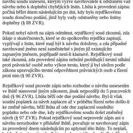
návrhu soudu usnesení, kterým vyzve navrhovatele k odstranění vad
návrhu nebo k doplnění chybějících listin. Lhůta k provedení zápisu
počíná běžet dnem následujícím po dni, kdy bylo rejstříkovému
soudu doručeno podání, jímž byly vady odstraněny nebo listiny
doplněny (§ 88 ZVR).
Pokud nebyl návrh na zápis odmítnut, rejstříkový soud zkoumá, zda
údaje o skutečnostech, které se do spolkového rejstříku zapisují,
vyplývají z listin, které mají být k návrhu doloženy, a zda případné
navrhované jméno není zaměnitelné s jiným již existujícím
zapsaným jménem, popřípadě není-li klamavé. Rejstříkový soud
také zkoumá, zda provedení zápisu nebrání probíhající trestní stíhání
proti právnické osobě nebo výkon trestu, který jí byl uložen podle
zákona upravujícího trestní odpovědnost právnických osob a řízení
proti nim (§ 90 ZVR).
Rejstříkový soud provede zápis nebo rozhodne o návrhu usnesením
ve lhůtě stanovené jiným zákonem, jinak nejpozději do 5 pracovních
dnů (§ 96 ZVR). Lhůta běží ode dne podání návrhu. Byl-li však
soudní poplatek za návrh zaplacen až v průběhu řízení nebo došlo-li
ke změně návrhu, běží lhůta až ode dne zaplacení soudního
poplatku nebo ode dne, kdy rejstříkovému soudu došel změněný
návrh (§ 97 ZVR). Pokud rejstříkový soud neprovede zápis ani o
návrhu nerozhodne v příslušné lhůtě, považuje se navrhovaný zápis
za provedený dnem následujícím po uplynutí této lhůty. To neplatí,