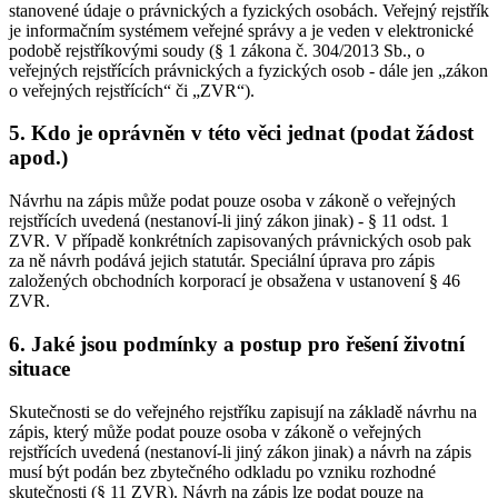
stanovené údaje o právnických a fyzických osobách. Veřejný rejstřík
je informačním systémem veřejné správy a je veden v elektronické
podobě rejstříkovými soudy (§ 1 zákona č. 304/2013 Sb., o
veřejných rejstřících právnických a fyzických osob - dále jen „zákon
o veřejných rejstřících“ či „ZVR“).
5. Kdo je oprávněn v této věci jednat (podat žádost
apod.)
Návrhu na zápis může podat pouze osoba v zákoně o veřejných
rejstřících uvedená (nestanoví-li jiný zákon jinak) - § 11 odst. 1
ZVR. V případě konkrétních zapisovaných právnických osob pak
za ně návrh podává jejich statutár. Speciální úprava pro zápis
založených obchodních korporací je obsažena v ustanovení § 46
ZVR.
6. Jaké jsou podmínky a postup pro řešení životní
situace
Skutečnosti se do veřejného rejstříku zapisují na základě návrhu na
zápis, který může podat pouze osoba v zákoně o veřejných
rejstřících uvedená (nestanoví-li jiný zákon jinak) a návrh na zápis
musí být podán bez zbytečného odkladu po vzniku rozhodné
skutečnosti (§ 11 ZVR). Návrh na zápis lze podat pouze na