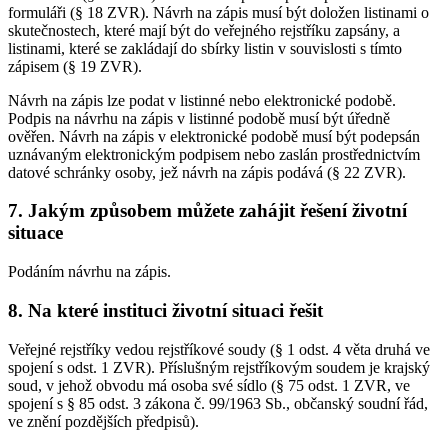
formuláři (§ 18 ZVR). Návrh na zápis musí být doložen listinami o
skutečnostech, které mají být do veřejného rejstříku zapsány, a
listinami, které se zakládají do sbírky listin v souvislosti s tímto
zápisem (§ 19 ZVR).
Návrh na zápis lze podat v listinné nebo elektronické podobě.
Podpis na návrhu na zápis v listinné podobě musí být úředně
ověřen. Návrh na zápis v elektronické podobě musí být podepsán
uznávaným elektronickým podpisem nebo zaslán prostřednictvím
datové schránky osoby, jež návrh na zápis podává (§ 22 ZVR).
7. Jakým způsobem můžete zahájit řešení životní
situace
Podáním návrhu na zápis.
8. Na které instituci životní situaci řešit
Veřejné rejstříky vedou rejstříkové soudy (§ 1 odst. 4 věta druhá ve
spojení s odst. 1 ZVR). Příslušným rejstříkovým soudem je krajský
soud, v jehož obvodu má osoba své sídlo (§ 75 odst. 1 ZVR, ve
spojení s § 85 odst. 3 zákona č. 99/1963 Sb., občanský soudní řád,
ve znění pozdějších předpisů).