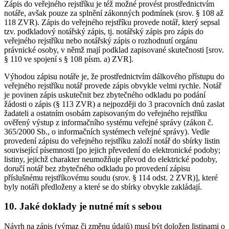
Zápis do veřejného rejstříku je též možné provést prostřednictvím
notáře, avšak pouze za splnění zákonných podmínek (srov. § 108 až
118 ZVR). Zápis do veřejného rejstříku provede notář, který sepsal
tzv. podkladový notářský zápis, tj. notářský zápis pro zápis do
veřejného rejstříku nebo notářský zápis o rozhodnutí orgánu
právnické osoby, v němž mají podklad zapisované skutečnosti [srov.
§ 110 ve spojení s § 108 písm. a) ZVR].
Výhodou zápisu notáře je, že prostřednictvím dálkového přístupu do
veřejného rejstříku notář provede zápis obvykle velmi rychle. Notář
je povinen zápis uskutečnit bez zbytečného odkladu po podání
žádosti o zápis (§ 113 ZVR) a nejpozději do 3 pracovních dnů zaslat
žadateli a ostatním osobám zapisovaným do veřejného rejstříku
ověřený výstup z informačního systému veřejné správy (zákon č.
365/2000 Sb., o informačních systémech veřejné správy). Vedle
provedení zápisu do veřejného rejstříku založí notář do sbírky listin
související písemnosti [po jejich převedení do elektronické podoby;
listiny, jejichž charakter neumožňuje převod do elektrické podoby,
doručí notář bez zbytečného odkladu po provedení zápisu
příslušnému rejstříkovému soudu (srov. § 114 odst. 2 ZVR)], které
byly notáři předloženy a které se do sbírky obvykle zakládají.
10. Jaké doklady je nutné mít s sebou
Návrh na zápis (výmaz či změnu údajů) musí být doložen listinami o