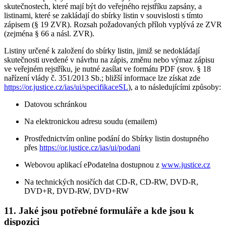
skutečnostech, které mají být do veřejného rejstříku zapsány, a
listinami, které se zakládají do sbírky listin v souvislosti s tímto
zápisem (§ 19 ZVR). Rozsah požadovaných příloh vyplývá ze ZVR
(zejména § 66 a násl. ZVR).
Listiny určené k založení do sbírky listin, jimiž se nedokládají
skutečnosti uvedené v návrhu na zápis, změnu nebo výmaz zápisu
ve veřejném rejstříku, je nutné zasílat ve formátu PDF (srov. § 18
nařízení vlády č. 351/2013 Sb.; bližší informace lze získat zde
https://or.justice.cz/ias/ui/specifikaceSL
), a to následujícími způsoby:
Datovou schránkou
Na elektronickou adresu soudu (emailem)
Prostřednictvím online podání do Sbírky listin dostupného
přes
https://or.justice.cz/ias/ui/podani
Webovou aplikací ePodatelna dostupnou z
www.justice.cz
Na technických nosičích dat CD-R, CD-RW, DVD-R,
DVD+R, DVD-RW, DVD+RW
11. Jaké jsou potřebné formuláře a kde jsou k
dispozici