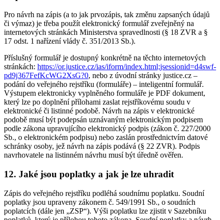
Pro návrh na zápis (a to jak prvozápis, tak změnu zapsaných údajů
či výmaz) je třeba použít elektronický formulář zveřejněný na
internetových stránkách Ministerstva spravedlnosti (§ 18 ZVR a §
17 odst. 1 nařízení vlády č. 351/2013 Sb.).
Příslušný formulář je dostupný konkrétně na těchto internetových
stránkách:
https://or.justice.cz/ias/iform/index.html;jsessionid=d4swf-
pd9j367FefKcWG2XsG?0
, nebo z úvodní stránky justice.cz –
podání do veřejného rejstříku (formuláře) – inteligentní formulář.
Výstupem elektronicky vyplněného formuláře je PDF dokument,
který lze po doplnění přílohami zaslat rejstříkovému soudu v
elektronické či listinné podobě. Návrh na zápis v elektronické
podobě musí být podepsán uznávaným elektronickým podpisem
podle zákona upravujícího elektronický podpis (zákon č. 227/2000
Sb., o elektronickém podpisu) nebo zaslán prostřednictvím datové
schránky osoby, jež návrh na zápis podává (§ 22 ZVR). Podpis
navrhovatele na listinném návrhu musí být úředně ověřen.
12. Jaké jsou poplatky a jak je lze uhradit
Zápis do veřejného rejstříku podléhá soudnímu poplatku. Soudní
poplatky jsou upraveny zákonem č. 549/1991 Sb., o soudních
poplatcích (dále jen „ZSP“). Výši poplatku lze zjistit v Sazebníku
poplatků, který je přílohou tohoto zákona. Soudní poplatky a návrh