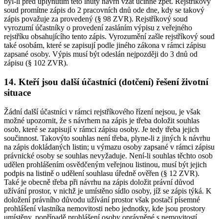
byl-li před uplynutím této lhůty návrh vzat účinně zpět. Rejstříkový
soud promítne zápis do 2 pracovních dnů ode dne, kdy se takový
zápis považuje za provedený (§ 98 ZVR). Rejstříkový soud
vyrozumí účastníky o provedení zasláním výpisu z veřejného
rejstříku obsahujícího tento zápis. Vyrozumění zašle rejstříkový soud
také osobám, které se zapisují podle jiného zákona v rámci zápisu
zapsané osoby. Výpis musí být odeslán nejpozději do 3 dnů od
zápisu (§ 102 ZVR).
14. Kteří jsou další účastníci (dotčení) řešení životní
situace
Žádní další účastníci v rámci rejstříkového řízení nejsou, je však
možné upozornit, že s návrhem na zápis je třeba doložit souhlas
osob, které se zapisují v rámci zápisu osoby. Je tedy třeba jejich
součinnost. Takovýto souhlas není třeba, plyne-li z jiných k návrhu
na zápis dokládaných listin; u výmazu osoby zapsané v rámci zápisu
právnické osoby se souhlas nevyžaduje. Není-li souhlas těchto osob
udělen prohlášením osvědčeným veřejnou listinou, musí být jejich
podpis na listině o udělení souhlasu úředně ověřen (§ 12 ZVR).
Také je obecně třeba při návrhu na zápis doložit právní důvod
užívání prostor, v nichž je umístěno sídlo osoby, jíž se zápis týká. K
doložení právního důvodu užívání prostor však postačí písemné
prohlášení vlastníka nemovitosti nebo jednotky, kde jsou prostory
umístěny, popřípadě prohlášení osoby oprávněné s nemovitostí,