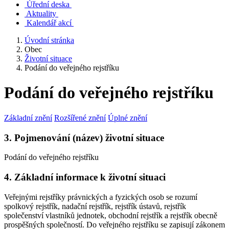
Úřední deska
Aktuality
Kalendář akcí
Úvodní stránka
Obec
Životní situace
Podání do veřejného rejstříku
Podání do veřejného rejstříku
Základní znění
Rozšířené znění
Úplné znění
3. Pojmenování (název) životní situace
Podání do veřejného rejstříku
4. Základní informace k životní situaci
Veřejnými rejstříky právnických a fyzických osob se rozumí
spolkový rejstřík, nadační rejstřík, rejstřík ústavů, rejstřík
společenství vlastníků jednotek, obchodní rejstřík a rejstřík obecně
prospěšných společností. Do veřejného rejstříku se zapisují zákonem