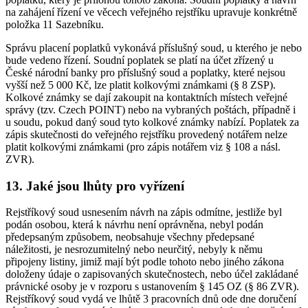
na zahájení řízení ve věcech veřejného rejstříku upravuje konkrétně
položka 11 Sazebníku.
Správu placení poplatků vykonává příslušný soud, u kterého je nebo
bude vedeno řízení. Soudní poplatek se platí na účet zřízený u
České národní banky pro příslušný soud a poplatky, které nejsou
vyšší než 5 000 Kč, lze platit kolkovými známkami (§ 8 ZSP).
Kolkové známky se dají zakoupit na kontaktních místech veřejné
správy (tzv. Czech POINT) nebo na vybraných poštách, případně i
u soudu, pokud daný soud tyto kolkové známky nabízí. Poplatek za
zápis skutečnosti do veřejného rejstříku provedený notářem nelze
platit kolkovými známkami (pro zápis notářem viz § 108 a násl.
ZVR).
13. Jaké jsou lhůty pro vyřízení
Rejstříkový soud usnesením návrh na zápis odmítne, jestliže byl
podán osobou, která k návrhu není oprávněna, nebyl podán
předepsaným způsobem, neobsahuje všechny předepsané
náležitosti, je nesrozumitelný nebo neurčitý, nebyly k němu
připojeny listiny, jimiž mají být podle tohoto nebo jiného zákona
doloženy údaje o zapisovaných skutečnostech, nebo účel zakládané
právnické osoby je v rozporu s ustanovením § 145 OZ (§ 86 ZVR).
Rejstříkový soud vydá ve lhůtě 3 pracovních dnů ode dne doručení