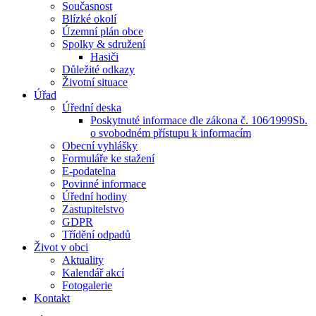
Současnost
Blízké okolí
Územní plán obce
Spolky & sdružení
Hasiči
Důležité odkazy
Životní situace
Úřad
Úřední deska
Poskytnuté informace dle zákona č. 106⁄1999Sb.
o svobodném přístupu k informacím
Obecní vyhlášky
Formuláře ke stažení
E-podatelna
Povinné informace
Úřední hodiny
Zastupitelstvo
GDPR
Třídění odpadů
Život v obci
Aktuality
Kalendář akcí
Fotogalerie
Kontakt