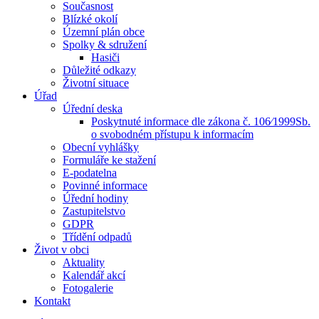
Současnost
Blízké okolí
Územní plán obce
Spolky & sdružení
Hasiči
Důležité odkazy
Životní situace
Úřad
Úřední deska
Poskytnuté informace dle zákona č. 106⁄1999Sb.
o svobodném přístupu k informacím
Obecní vyhlášky
Formuláře ke stažení
E-podatelna
Povinné informace
Úřední hodiny
Zastupitelstvo
GDPR
Třídění odpadů
Život v obci
Aktuality
Kalendář akcí
Fotogalerie
Kontakt