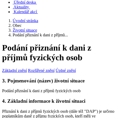
Úřední deska
Aktuality
Kalendář akcí
Úvodní stránka
Obec
Životní situace
Podání přiznání k dani z příjmů...
Podání přiznání k dani z
příjmů fyzických osob
Základní znění
Rozšířené znění
Úplné znění
3. Pojmenování (název) životní situace
Podání přiznání k dani z příjmů fyzických osob
4. Základní informace k životní situaci
Přiznání k dani z příjmů fyzických osob (dále též "DAP") je určeno
poplatníkům daně z příjmu fyzických osob, kteří měli ve