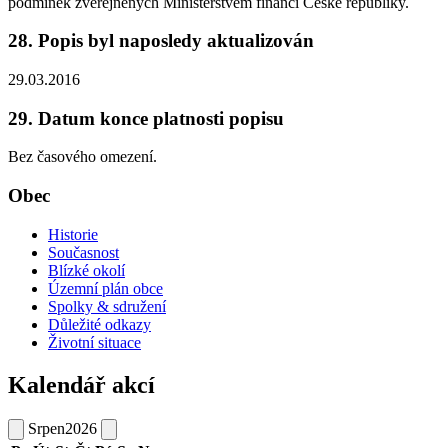
podmínek zveřejněných Ministerstvem financí České republiky.
28. Popis byl naposledy aktualizován
29.03.2016
29. Datum konce platnosti popisu
Bez časového omezení.
Obec
Historie
Současnost
Blízké okolí
Územní plán obce
Spolky & sdružení
Důležité odkazy
Životní situace
Kalendář akcí
Srpen
2026