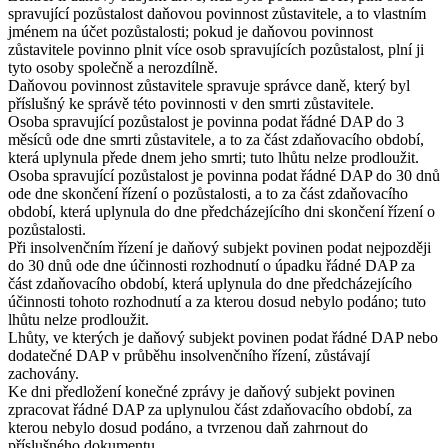
spravující pozůstalost daňovou povinnost zůstavitele, a to vlastním
jménem na účet pozůstalosti; pokud je daňovou povinnost
zůstavitele povinno plnit více osob spravujících pozůstalost, plní ji
tyto osoby společně a nerozdílně.
Daňovou povinnost zůstavitele spravuje správce daně, který byl
příslušný ke správě této povinnosti v den smrti zůstavitele.
Osoba spravující pozůstalost je povinna podat řádné DAP do 3
měsíců ode dne smrti zůstavitele, a to za část zdaňovacího období,
která uplynula přede dnem jeho smrti; tuto lhůtu nelze prodloužit.
Osoba spravující pozůstalost je povinna podat řádné DAP do 30 dnů
ode dne skončení řízení o pozůstalosti, a to za část zdaňovacího
období, která uplynula do dne předcházejícího dni skončení řízení o
pozůstalosti.
Při insolvenčním řízení je daňový subjekt povinen podat nejpozději
do 30 dnů ode dne účinnosti rozhodnutí o úpadku řádné DAP za
část zdaňovacího období, která uplynula do dne předcházejícího
účinnosti tohoto rozhodnutí a za kterou dosud nebylo podáno; tuto
lhůtu nelze prodloužit.
Lhůty, ve kterých je daňový subjekt povinen podat řádné DAP nebo
dodatečné DAP v průběhu insolvenčního řízení, zůstávají
zachovány.
Ke dni předložení konečné zprávy je daňový subjekt povinen
zpracovat řádné DAP za uplynulou část zdaňovacího období, za
kterou nebylo dosud podáno, a tvrzenou daň zahrnout do
příslušného dokumentu.