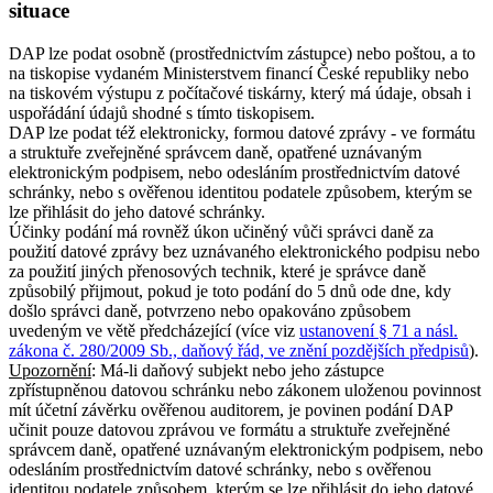
situace
DAP lze podat osobně (prostřednictvím zástupce) nebo poštou, a to
na tiskopise vydaném Ministerstvem financí České republiky nebo
na tiskovém výstupu z počítačové tiskárny, který má údaje, obsah i
uspořádání údajů shodné s tímto tiskopisem.
DAP lze podat též elektronicky, formou datové zprávy - ve formátu
a struktuře zveřejněné správcem daně, opatřené uznávaným
elektronickým podpisem, nebo odesláním prostřednictvím datové
schránky, nebo s ověřenou identitou podatele způsobem, kterým se
lze přihlásit do jeho datové schránky.
Účinky podání má rovněž úkon učiněný vůči správci daně za
použití datové zprávy bez uznávaného elektronického podpisu nebo
za použití jiných přenosových technik, které je správce daně
způsobilý přijmout, pokud je toto podání do 5 dnů ode dne, kdy
došlo správci daně, potvrzeno nebo opakováno způsobem
uvedeným ve větě předcházející (více viz
ustanovení § 71 a násl.
zákona č. 280/2009 Sb., daňový řád, ve znění pozdějších předpisů
).
Upozornění
: Má-li daňový subjekt nebo jeho zástupce
zpřístupněnou datovou schránku nebo zákonem uloženou povinnost
mít účetní závěrku ověřenou auditorem, je povinen podání DAP
učinit pouze datovou zprávou ve formátu a struktuře zveřejněné
správcem daně, opatřené uznávaným elektronickým podpisem, nebo
odesláním prostřednictvím datové schránky, nebo s ověřenou
identitou podatele způsobem, kterým se lze přihlásit do jeho datové