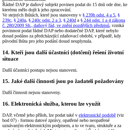
Řádné DAP je daňový subjekt povinen podat do 15 dnů ode dne, ke
kterému mělo dojít k jeho zpracování.
Ve stejných lhůtách, které jsou stanoveny v
§ 239b odst. 4 a 5
,
§
239c
,
§ 240a
,
§ 240c odst. 2 a 3
,
§ 240d
a
§ 244 odst. 1 a 4 zákona
č. 280/2009 Sb., daňový řád, ve znění pozdějších předpisů
, vzniká
povinnost podat řádné DAP nebo dodatečné DAP, které nebylo
dosud podáno za předcházející zdaňovací období, v případě, kdy
původní lhůta pro jeho podání dosud neuplynula.
14. Kteří jsou další účastníci (dotčení) řešení životní
situace
Další účastníci postupu nejsou stanoveni.
15. Jaké další činnosti jsou po žadateli požadovány
Další činnosti nejsou stanoveny.
16. Elektronická služba, kterou lze využít
DAP, včetně jeho příloh, lze podat také v
elektronické podobě
(viz
bod 07) - formou datové zprávy, opatřené nebo neopatřené
uznávaným elektronickým podpisem, a to ve tvaru, struktuře a za