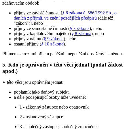
zdaňovacím období:
příjmy ze závislé činnosti [
§ 6 zákona č. 586/1992 Sb., o
daních z příjmů, ve znění pozdějších předpisů
(dále též
"zákon")], nebo
příjmy ze samostatné činnosti (
§ 7 zákona
), nebo
příjmy z kapitálového majetku (
§ 8 zákona
), nebo
příjmy z nájmu (
§ 9 zákona
), nebo
ostatní příjmy (
§ 10 zákona
).
Příjmem se rozumí příjem peněžní i nepeněžní dosažený i směnou.
5. Kdo je oprávněn v této věci jednat (podat žádost
apod.)
V této věci jsou oprávněni jednat:
poplatník jako daňový subjekt,
a dále podepisující osoby níže uvedené:
1 - zákonný zástupce nebo opatrovník
2 - ustanovený zástupce
3 - společný zástupce, společný zmocněnec