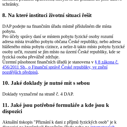
schránky.
8. Na které instituci životní situaci řešit
DAP podejte na finančním úřadu místně příslušném dle místa
pobytu.
Pro účely správy daní se místem pobytu fyzické osoby rozumí
adresa místa trvalého pobytu občana České republiky, nebo adresa
hlášeného místa pobytu cizince, a nelze-li takto místo pobytu fyzické
osoby určit, rozumí se jím místo na území České republiky, kde se
fyzická osoba převážně zdržuje.
Územní působnost finančních úřadů je stanovena v
§ 8 zákona č.
456/2011 Sb., o Finanční správě České republiky, ve znění
pozdějších předpisů
.
10. Jaké doklady je nutné mít s sebou
Doklady vyznačené na straně č. 4 DAP.
11. Jaké jsou potřebné formuláře a kde jsou k
dispozici
Aktuální tiskopis "Přiznání k dani z příjmů fyzických osob" je k