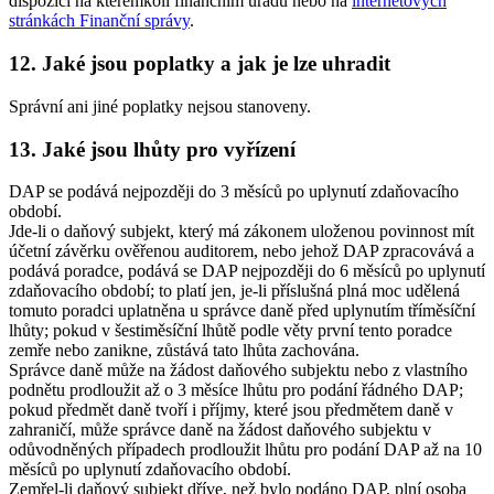
dispozici na kterémkoli finančním úřadu nebo na
internetových
stránkách Finanční správy
.
12. Jaké jsou poplatky a jak je lze uhradit
Správní ani jiné poplatky nejsou stanoveny.
13. Jaké jsou lhůty pro vyřízení
DAP se podává nejpozději do 3 měsíců po uplynutí zdaňovacího
období.
Jde-li o daňový subjekt, který má zákonem uloženou povinnost mít
účetní závěrku ověřenou auditorem, nebo jehož DAP zpracovává a
podává poradce, podává se DAP nejpozději do 6 měsíců po uplynutí
zdaňovacího období; to platí jen, je-li příslušná plná moc udělená
tomuto poradci uplatněna u správce daně před uplynutím tříměsíční
lhůty; pokud v šestiměsíční lhůtě podle věty první tento poradce
zemře nebo zanikne, zůstává tato lhůta zachována.
Správce daně může na žádost daňového subjektu nebo z vlastního
podnětu prodloužit až o 3 měsíce lhůtu pro podání řádného DAP;
pokud předmět daně tvoří i příjmy, které jsou předmětem daně v
zahraničí, může správce daně na žádost daňového subjektu v
odůvodněných případech prodloužit lhůtu pro podání DAP až na 10
měsíců po uplynutí zdaňovacího období.
Zemřel-li daňový subjekt dříve, než bylo podáno DAP, plní osoba