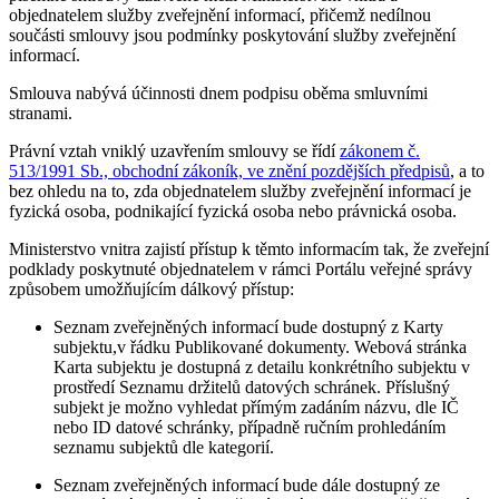
objednatelem služby zveřejnění informací, přičemž nedílnou
součásti smlouvy jsou podmínky poskytování služby zveřejnění
informací.
Smlouva nabývá účinnosti dnem podpisu oběma smluvními
stranami.
Právní vztah vniklý uzavřením smlouvy se řídí
zákonem č.
513/1991 Sb., obchodní zákoník, ve znění pozdějších předpisů
, a to
bez ohledu na to, zda objednatelem služby zveřejnění informací je
fyzická osoba, podnikající fyzická osoba nebo právnická osoba.
Ministerstvo vnitra zajistí přístup k těmto informacím tak, že zveřejní
podklady poskytnuté objednatelem v rámci Portálu veřejné správy
způsobem umožňujícím dálkový přístup:
Seznam zveřejněných informací bude dostupný z Karty
subjektu,v řádku Publikované dokumenty. Webová stránka
Karta subjektu je dostupná z detailu konkrétního subjektu v
prostředí Seznamu držitelů datových schránek. Příslušný
subjekt je možno vyhledat přímým zadáním názvu, dle IČ
nebo ID datové schránky, případně ručním prohledáním
seznamu subjektů dle kategorií.
Seznam zveřejněných informací bude dále dostupný ze