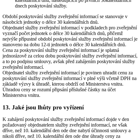
kalendářních dnů, následujících po prvních 30kalendářních
dnech poskytování služby.
Období poskytování služby zveřejnění informací se stanovuje v
násobcích jednotky o délce 30 kalendářních dnů.
Objednatel služby zveřejnění informací v podkladech pro zveřejnění
vyznačí počet jednotek o délce 30 kalendářních dnů, přičemž
nejvýše přípustné období poskytování služby zveřejnění informací je
stanoveno na dobu 12-ti jednotek o délce 30 kalendářních dnů.
Cena za poskytování služby zveřejnění informací je splatná
jednorázově za celou dobu poskytování služby zveřejnění informací,
a to po podpisu smlouvy, avšak před zahájením poskytování služby
zveřejnění informací.
Objednatel služby zveřejnění informací je povinen uhradit cenu za
poskytování služby zveřejnění informací v plné výši včetně DPH na
základě výzvy k úhradě, kterou obdrží od Ministerstva vnitra.
Úhradou ceny se rozumí připsání příslušné částky na účet
Ministerstva vnitra.
13. Jaké jsou lhůty pro vyřízení
K zahájení poskytování služby zveřejnění informací dojde v den
požadovaný objednatelem služby zveřejnění informací, ne však
dříve, než 10. kalendářní den ode dne nabytí účinnosti smlouvy a
nikoli dříve, než 10. kalendářní den ode dne úhrady ceny za