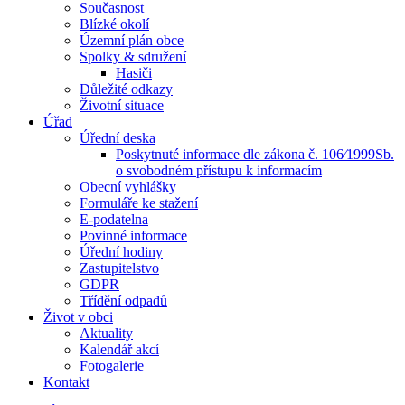
Současnost
Blízké okolí
Územní plán obce
Spolky & sdružení
Hasiči
Důležité odkazy
Životní situace
Úřad
Úřední deska
Poskytnuté informace dle zákona č. 106⁄1999Sb.
o svobodném přístupu k informacím
Obecní vyhlášky
Formuláře ke stažení
E-podatelna
Povinné informace
Úřední hodiny
Zastupitelstvo
GDPR
Třídění odpadů
Život v obci
Aktuality
Kalendář akcí
Fotogalerie
Kontakt