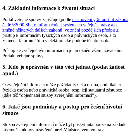
4. Základní informace k životní situaci
Portál veřejné správy zajišťuje (podle
ustanovení § 6f odst. 4 zákona
č. 365/2000 Sb., o informačních systémech veřejné správy a o
změně některých dalších zákonů, ve znění pozdějších předpisů
)
přístup k informacím fyzických osob a právnických osob, a to
zejména k formulářům v elektronické podobě těchto osob.
Přístup ke zveřejněným informacím je umožněn všem uživatelům
Portálu veřejné správy.
5. Kdo je oprávněn v této věci jednat (podat žádost
apod.)
O zveřejnění informací může požádat fyzická osoba, podnikající
fyzická osoba nebo právnická osoba, resp. její statutární zástupce
(dále též "objednatel služby zveřejnění informací").
6. Jaké jsou podmínky a postup pro řešení životní
situace
Služba zveřejnění informací může být poskytnuta pouze na základě
písemné smlouvy uzavřené mezi Ministerstvem vnitra a