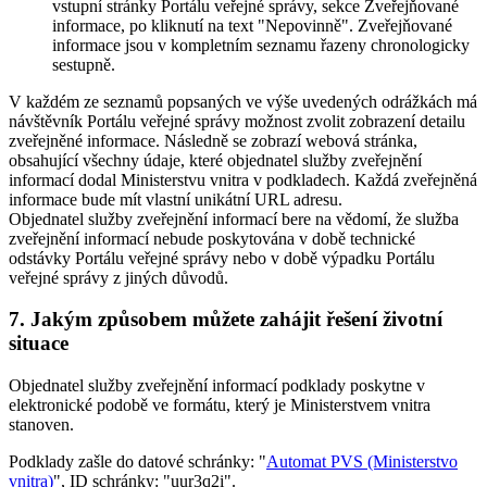
vstupní stránky Portálu veřejné správy, sekce Zveřejňované
informace, po kliknutí na text "Nepovinně". Zveřejňované
informace jsou v kompletním seznamu řazeny chronologicky
sestupně.
V každém ze seznamů popsaných ve výše uvedených odrážkách má
návštěvník Portálu veřejné správy možnost zvolit zobrazení detailu
zveřejněné informace. Následně se zobrazí webová stránka,
obsahující všechny údaje, které objednatel služby zveřejnění
informací dodal Ministerstvu vnitra v podkladech. Každá zveřejněná
informace bude mít vlastní unikátní URL adresu.
Objednatel služby zveřejnění informací bere na vědomí, že služba
zveřejnění informací nebude poskytována v době technické
odstávky Portálu veřejné správy nebo v době výpadku Portálu
veřejné správy z jiných důvodů.
7. Jakým způsobem můžete zahájit řešení životní
situace
Objednatel služby zveřejnění informací podklady poskytne v
elektronické podobě ve formátu, který je Ministerstvem vnitra
stanoven.
Podklady zašle do datové schránky: "
Automat PVS (Ministerstvo
vnitra)
", ID schránky: "uur3q2i".