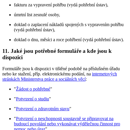
fakturu za vypravení pohřbu (vydá pohřební ústav),
úmrtní list zesnulé osoby,
doklad o zaplacení nákladů spojených s vypravením pohřbu
(vydá pohřební ústav),
doklad o dnu, měsíci a roce pohřbení (vydá pohřební ústav).
11. Jaké jsou potřebné formuláře a kde jsou k
dispozici
Formuláře jsou k dispozici v tištěné podobě na příslušném úřadu
nebo ke stažení, příp. elektronickému podání, na
internetových
stránkách Ministerstva práce a sociálních věcí
:
"
Žádost o pohřebné
"
"
Potvrzení o studiu
"
"
Potvrzení o zdravotním stavu
"
"
Potvrzení o neschopnosti soustavně se připravovat na
budoucí povolání nebo vykonávat výdělečnou činnost pro
nemoc nebo úraz
"