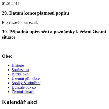
01.01.2017
29. Datum konce platnosti popisu
Bez časového omezení.
30. Případná upřesnění a poznámky k řešení životní
situace
Obec
Historie
Současnost
Blízké okolí
Územní plán obce
Spolky & sdružení
Důležité odkazy
Životní situace
Kalendář akcí