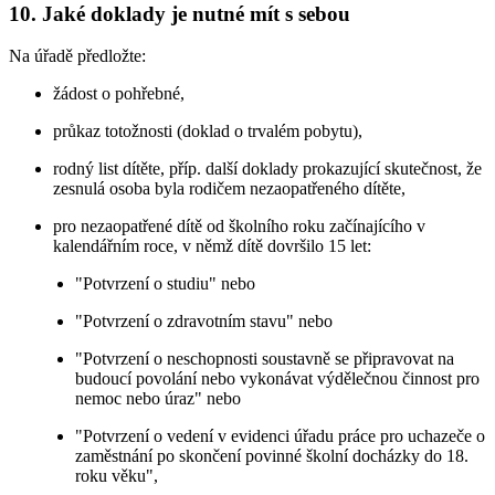
10. Jaké doklady je nutné mít s sebou
Na úřadě předložte:
žádost o pohřebné,
průkaz totožnosti (doklad o trvalém pobytu),
rodný list dítěte, příp. další doklady prokazující skutečnost, že
zesnulá osoba byla rodičem nezaopatřeného dítěte,
pro nezaopatřené dítě od školního roku začínajícího v
kalendářním roce, v němž dítě dovršilo 15 let:
"Potvrzení o studiu" nebo
"Potvrzení o zdravotním stavu" nebo
"Potvrzení o neschopnosti soustavně se připravovat na
budoucí povolání nebo vykonávat výdělečnou činnost pro
nemoc nebo úraz" nebo
"Potvrzení o vedení v evidenci úřadu práce pro uchazeče o
zaměstnání po skončení povinné školní docházky do 18.
roku věku",