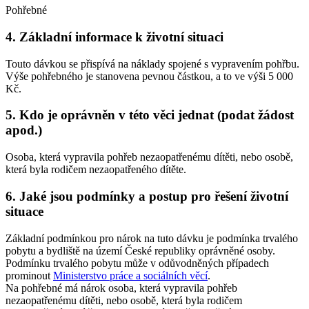
Pohřebné
4. Základní informace k životní situaci
Touto dávkou se přispívá na náklady spojené s vypravením pohřbu.
Výše pohřebného je stanovena pevnou částkou, a to ve výši 5 000
Kč.
5. Kdo je oprávněn v této věci jednat (podat žádost
apod.)
Osoba, která vypravila pohřeb nezaopatřenému dítěti, nebo osobě,
která byla rodičem nezaopatřeného dítěte.
6. Jaké jsou podmínky a postup pro řešení životní
situace
Základní podmínkou pro nárok na tuto dávku je podmínka trvalého
pobytu a bydliště na území České republiky oprávněné osoby.
Podmínku trvalého pobytu může v odůvodněných případech
prominout
Ministerstvo práce a sociálních věcí
.
Na pohřebné má nárok osoba, která vypravila pohřeb
nezaopatřenému dítěti, nebo osobě, která byla rodičem