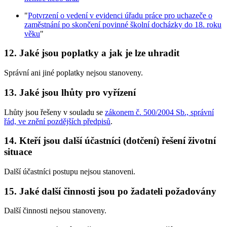
"
Potvrzení o vedení v evidenci úřadu práce pro uchazeče o
zaměstnání po skončení povinné školní docházky do 18. roku
věku
"
12. Jaké jsou poplatky a jak je lze uhradit
Správní ani jiné poplatky nejsou stanoveny.
13. Jaké jsou lhůty pro vyřízení
Lhůty jsou řešeny v souladu se
zákonem č. 500/2004 Sb., správní
řád, ve znění pozdějších předpisů
.
14. Kteří jsou další účastníci (dotčení) řešení životní
situace
Další účastníci postupu nejsou stanoveni.
15. Jaké další činnosti jsou po žadateli požadovány
Další činnosti nejsou stanoveny.