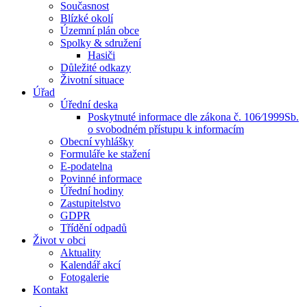
Současnost
Blízké okolí
Územní plán obce
Spolky & sdružení
Hasiči
Důležité odkazy
Životní situace
Úřad
Úřední deska
Poskytnuté informace dle zákona č. 106⁄1999Sb.
o svobodném přístupu k informacím
Obecní vyhlášky
Formuláře ke stažení
E-podatelna
Povinné informace
Úřední hodiny
Zastupitelstvo
GDPR
Třídění odpadů
Život v obci
Aktuality
Kalendář akcí
Fotogalerie
Kontakt