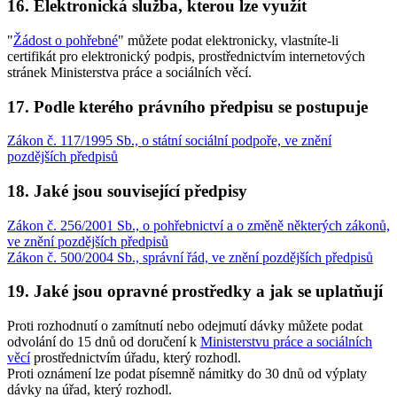
16. Elektronická služba, kterou lze využít
"
Žádost o pohřebné
" můžete podat elektronicky, vlastníte-li
certifikát pro elektronický podpis, prostřednictvím internetových
stránek Ministerstva práce a sociálních věcí.
17. Podle kterého právního předpisu se postupuje
Zákon č. 117/1995 Sb., o státní sociální podpoře, ve znění
pozdějších předpisů
18. Jaké jsou související předpisy
Zákon č. 256/2001 Sb., o pohřebnictví a o změně některých zákonů,
ve znění pozdějších předpisů
Zákon č. 500/2004 Sb., správní řád, ve znění pozdějších předpisů
19. Jaké jsou opravné prostředky a jak se uplatňují
Proti rozhodnutí o zamítnutí nebo odejmutí dávky můžete podat
odvolání do 15 dnů od doručení k
Ministerstvu práce a sociálních
věcí
prostřednictvím úřadu, který rozhodl.
Proti oznámení lze podat písemně námitky do 30 dnů od výplaty
dávky na úřad, který rozhodl.