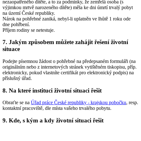
nezaopatřeného dítěte, a to za podmínky, že zemřelá osoba (s
výjimkou mrtvě narozeného dítěte) měla ke dni úmrtí trvalý pobyt
na území České republiky.
Nárok na pohřebné zaniká, nebyl-li uplatněn ve lhůtě 1 roku ode
dne pohřbení.
Příjem rodiny se netestuje.
7. Jakým způsobem můžete zahájit řešení životní
situace
Podejte písemnou žádost o pohřebné na předepsaném formuláři (na
originálním nebo z internetových stránek vytištěném tiskopisu, příp.
elektronicky, pokud vlastníte certifikát pro elektronický podpis) na
příslušný úřad.
8. Na které instituci životní situaci řešit
Obraťte se na
Úřad práce České republiky - krajskou pobočku
, resp.
kontaktní pracoviště, dle místa vašeho trvalého pobytu.
9. Kde, s kým a kdy životní situaci řešit