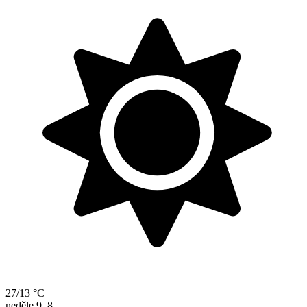
27/13 °C
neděle
9. 8.