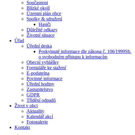
Současnost
Blízké okolí
Územní plán obce
Spolky & sdružení
Hasiči
Důležité odkazy
Životní situace
Úřad
Úřední deska
Poskytnuté informace dle zákona č. 106⁄1999Sb.
o svobodném přístupu k informacím
Obecní vyhlášky
Formuláře ke stažení
E-podatelna
Povinné informace
Úřední hodiny
Zastupitelstvo
GDPR
Třídění odpadů
Život v obci
Aktuality
Kalendář akcí
Fotogalerie
Kontakt