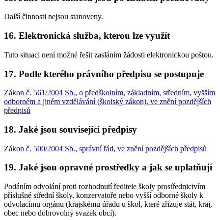
Další činnosti nejsou stanoveny.
16. Elektronická služba, kterou lze využít
Tuto situaci není možné řešit zasláním žádosti elektronickou poštou.
17. Podle kterého právního předpisu se postupuje
Zákon č. 561/2004 Sb., o předškolním, základním, středním, vyšším
odborném a jiném vzdělávání (školský zákon), ve znění pozdějších
předpisů
18. Jaké jsou související předpisy
Zákon č. 500/2004 Sb., správní řád, ve znění pozdějších předpisů
19. Jaké jsou opravné prostředky a jak se uplatňují
Podáním odvolání proti rozhodnutí ředitele školy prostřednictvím
příslušné střední školy, konzervatoře nebo vyšší odborné školy k
odvolacímu orgánu (krajskému úřadu u škol, které zřizuje stát, kraj,
obec nebo dobrovolný svazek obcí).