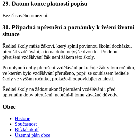
29. Datum konce platnosti popisu
Bez časového omezení.
30. Případná upřesnění a poznámky k řešení životní
situace
Ředitel školy může žákovi, který splnil povinnou školní docházku,
přerušit vzdělávání, a to na dobu nejvýše dvou let. Po dobu
přerušení vzdělávání žák není žákem této školy.
Po uplynutí doby přerušení vzdělávání pokračuje žák v tom ročníku,
ve kterém bylo vzdělávání přerušeno, popř. se souhlasem ředitele
školy ve vyšším ročníku, prokáže-li odpovídající znalosti.
Ředitel školy na žádost ukončí přerušení vzdělávání i před
uplynutím doby přerušení, nebrání-li tomu závažné důvody.
Obec
Historie
Současnost
Blízké okolí
Územní plán obce