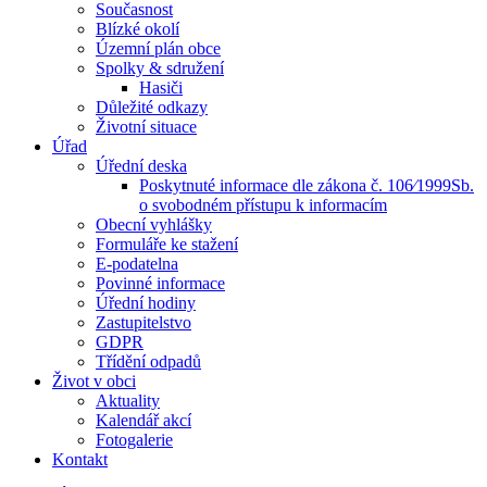
Současnost
Blízké okolí
Územní plán obce
Spolky & sdružení
Hasiči
Důležité odkazy
Životní situace
Úřad
Úřední deska
Poskytnuté informace dle zákona č. 106⁄1999Sb.
o svobodném přístupu k informacím
Obecní vyhlášky
Formuláře ke stažení
E-podatelna
Povinné informace
Úřední hodiny
Zastupitelstvo
GDPR
Třídění odpadů
Život v obci
Aktuality
Kalendář akcí
Fotogalerie
Kontakt