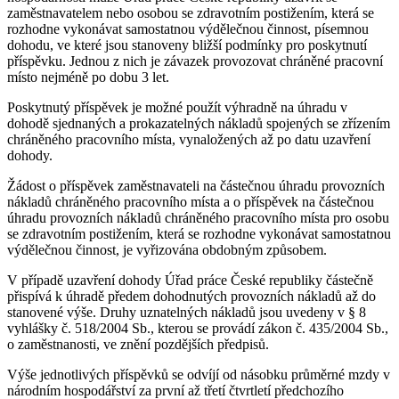
zaměstnavatelem nebo osobou se zdravotním postižením, která se
rozhodne vykonávat samostatnou výdělečnou činnost, písemnou
dohodu, ve které jsou stanoveny bližší podmínky pro poskytnutí
příspěvku. Jednou z nich je závazek provozovat chráněné pracovní
místo nejméně po dobu 3 let.
Poskytnutý příspěvek je možné použít výhradně na úhradu v
dohodě sjednaných a prokazatelných nákladů spojených se zřízením
chráněného pracovního místa, vynaložených až po datu uzavření
dohody.
Žádost o příspěvek zaměstnavateli na částečnou úhradu provozních
nákladů chráněného pracovního místa a o příspěvek na částečnou
úhradu provozních nákladů chráněného pracovního místa pro osobu
se zdravotním postižením, která se rozhodne vykonávat samostatnou
výdělečnou činnost, je vyřizována obdobným způsobem.
V případě uzavření dohody Úřad práce České republiky částečně
přispívá k úhradě předem dohodnutých provozních nákladů až do
stanovené výše. Druhy uznatelných nákladů jsou uvedeny v § 8
vyhlášky č. 518/2004 Sb., kterou se provádí zákon č. 435/2004 Sb.,
o zaměstnanosti, ve znění pozdějších předpisů.
Výše jednotlivých příspěvků se odvíjí od násobku průměrné mzdy v
národním hospodářství za první až třetí čtvrtletí předchozího