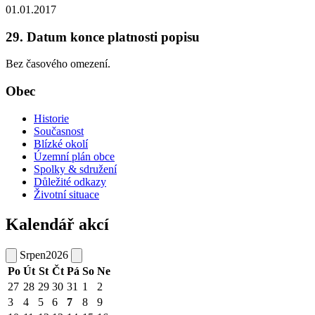
01.01.2017
29. Datum konce platnosti popisu
Bez časového omezení.
Obec
Historie
Současnost
Blízké okolí
Územní plán obce
Spolky & sdružení
Důležité odkazy
Životní situace
Kalendář akcí
Srpen
2026
Po
Út
St
Čt
Pá
So
Ne
27
28
29
30
31
1
2
3
4
5
6
7
8
9