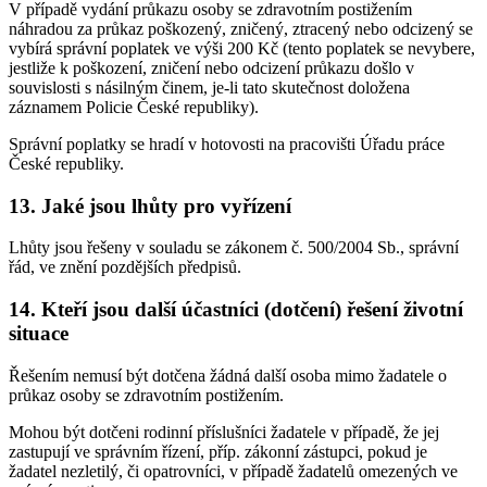
V případě vydání průkazu osoby se zdravotním postižením
náhradou za průkaz poškozený, zničený, ztracený nebo odcizený se
vybírá správní poplatek ve výši 200 Kč (tento poplatek se nevybere,
jestliže k poškození, zničení nebo odcizení průkazu došlo v
souvislosti s násilným činem, je-li tato skutečnost doložena
záznamem Policie České republiky).
Správní poplatky se hradí v hotovosti na pracovišti Úřadu práce
České republiky.
13. Jaké jsou lhůty pro vyřízení
Lhůty jsou řešeny v souladu se zákonem č. 500/2004 Sb., správní
řád, ve znění pozdějších předpisů.
14. Kteří jsou další účastníci (dotčení) řešení životní
situace
Řešením nemusí být dotčena žádná další osoba mimo žadatele o
průkaz osoby se zdravotním postižením.
Mohou být dotčeni rodinní příslušníci žadatele v případě, že jej
zastupují ve správním řízení, příp. zákonní zástupci, pokud je
žadatel nezletilý, či opatrovníci, v případě žadatelů omezených ve