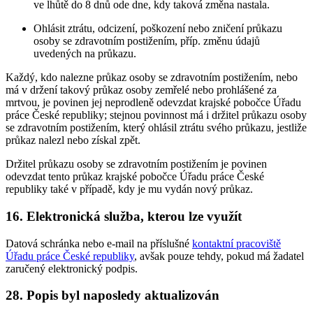
ve lhůtě do 8 dnů ode dne, kdy taková změna nastala.
Ohlásit ztrátu, odcizení, poškození nebo zničení průkazu
osoby se zdravotním postižením, příp. změnu údajů
uvedených na průkazu.
Každý, kdo nalezne průkaz osoby se zdravotním postižením, nebo
má v držení takový průkaz osoby zemřelé nebo prohlášené za
mrtvou, je povinen jej neprodleně odevzdat krajské pobočce Úřadu
práce České republiky; stejnou povinnost má i držitel průkazu osoby
se zdravotním postižením, který ohlásil ztrátu svého průkazu, jestliže
průkaz nalezl nebo získal zpět.
Držitel průkazu osoby se zdravotním postižením je povinen
odevzdat tento průkaz krajské pobočce Úřadu práce České
republiky také v případě, kdy je mu vydán nový průkaz.
16. Elektronická služba, kterou lze využít
Datová schránka nebo e-mail na příslušné
kontaktní pracoviště
Úřadu práce České republiky
, avšak pouze tehdy, pokud má žadatel
zaručený elektronický podpis.
28. Popis byl naposledy aktualizován