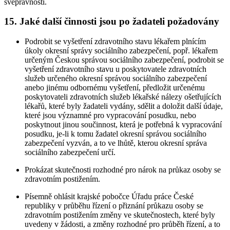
svéprávnosti.
15. Jaké další činnosti jsou po žadateli požadovány
Podrobit se vyšetření zdravotního stavu lékařem plnícím
úkoly okresní správy sociálního zabezpečení, popř. lékařem
určeným Českou správou sociálního zabezpečení, podrobit se
vyšetření zdravotního stavu u poskytovatele zdravotních
služeb určeného okresní správou sociálního zabezpečení
anebo jinému odbornému vyšetření, předložit určenému
poskytovateli zdravotních služeb lékařské nálezy ošetřujících
lékařů, které byly žadateli vydány, sdělit a doložit další údaje,
které jsou významné pro vypracování posudku, nebo
poskytnout jinou součinnost, která je potřebná k vypracování
posudku, je-li k tomu žadatel okresní správou sociálního
zabezpečení vyzván, a to ve lhůtě, kterou okresní správa
sociálního zabezpečení určí.
Prokázat skutečnosti rozhodné pro nárok na průkaz osoby se
zdravotním postižením.
Písemně ohlásit krajské pobočce Úřadu práce České
republiky v průběhu řízení o přiznání průkazu osoby se
zdravotním postižením změny ve skutečnostech, které byly
uvedeny v žádosti, a změny rozhodné pro průběh řízení, a to