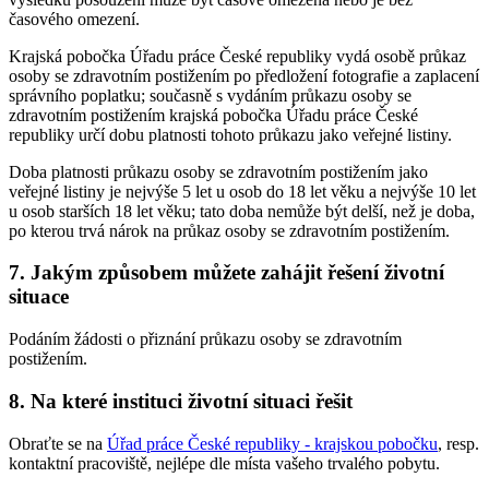
časového omezení.
Krajská pobočka Úřadu práce České republiky vydá osobě průkaz
osoby se zdravotním postižením po předložení fotografie a zaplacení
správního poplatku; současně s vydáním průkazu osoby se
zdravotním postižením krajská pobočka Úřadu práce České
republiky určí dobu platnosti tohoto průkazu jako veřejné listiny.
Doba platnosti průkazu osoby se zdravotním postižením jako
veřejné listiny je nejvýše 5 let u osob do 18 let věku a nejvýše 10 let
u osob starších 18 let věku; tato doba nemůže být delší, než je doba,
po kterou trvá nárok na průkaz osoby se zdravotním postižením.
7. Jakým způsobem můžete zahájit řešení životní
situace
Podáním žádosti o přiznání průkazu osoby se zdravotním
postižením.
8. Na které instituci životní situaci řešit
Obraťte se na
Úřad práce České republiky - krajskou pobočku
, resp.
kontaktní pracoviště, nejlépe dle místa vašeho trvalého pobytu.