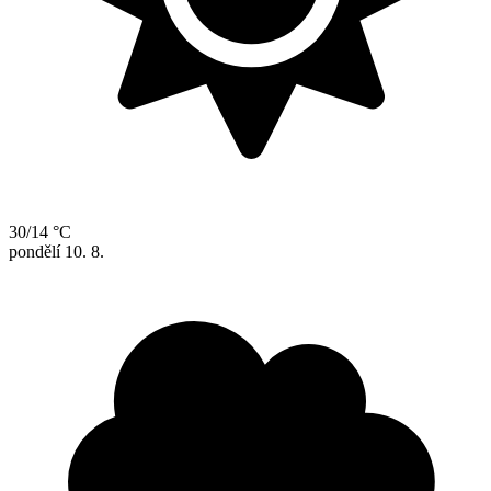
30/14 °C
pondělí
10. 8.