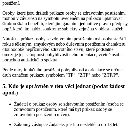
postižení.
Osoby, které jsou držiteli průkazu osoby se zdravotním postižením,
mohou v závislosti na symbolu uvedeném na průkazu uplatňovat
širokou škálu benefitů, které jim garantují jednotlivé právní předpisy,
popř. které jim nabízí soukromé subjekty zejména v oblasti služeb.
Nárok na průkaz osoby se zdravotním postižením má osoba starší 1
roku s tělesným, smyslovým nebo duševním postižením charakteru
dlouhodobě nepříznivého zdravotního stavu, které podstatně
omezuje její schopnost pohyblivosti nebo orientace, včetně osob s
poruchou autistického spektra.
Podle míry funkčního postižení pohyblivosti a orientace se určuje
druh označení průkazu symbolem "TP", "ZTP" nebo "ZTP/P".
5. Kdo je oprávněn v této věci jednat (podat žádost
apod.)
Žadatel o průkaz osoby se zdravotním postižením (osoba se
zdravotním postižením, které má být průkaz osoby se
zdravotním postižením určen).
Zákonný zástupce žadatele, jde-li o nezletilého do 18 let.