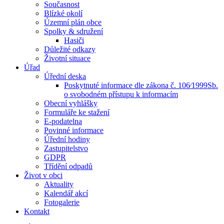
Současnost
Blízké okolí
Územní plán obce
Spolky & sdružení
Hasiči
Důležité odkazy
Životní situace
Úřad
Úřední deska
Poskytnuté informace dle zákona č. 106⁄1999Sb.
o svobodném přístupu k informacím
Obecní vyhlášky
Formuláře ke stažení
E-podatelna
Povinné informace
Úřední hodiny
Zastupitelstvo
GDPR
Třídění odpadů
Život v obci
Aktuality
Kalendář akcí
Fotogalerie
Kontakt