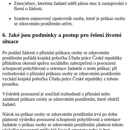
Zmocněnec, kterému žadatel udělí plnou moc k zastupování v
řízení o žádosti.
Soudem ustanovený opatrovník osoby, které je průkaz osoby
se zdravotním postižením určen.
6. Jaké jsou podmínky a postup pro řešení životní
situace
Po podání žádosti o přiznání průkazu osoby se zdravotním
postižením požádá krajská pobočka Úřadu práce České republiky
příslušnou okresní správu sociálního zabezpečení o posouzení
schopnosti pohyblivosti a orientace žadatele o tento průkaz; při
rozhodování o přiznání průkazu osoby se zdravotním postižením
vychází krajská pobočka Úřadu práce České republiky z tohoto
posudku.
Výsledek posouzení je součástí rozhodnutí o přiznání nebo
zamítnutí průkazu osoby se zdravotním postižením, které obdrží
žadatel.
Nárok na průkaz osoby se zdravotním postižením trvá po dobu
platnosti výsledku posouzení schopnosti pohyblivosti a orientace
žadatele o průkaz osoby se zdravotním postižením; platnost tohoto
výsledku posouzení může být časově omezena nebo je bez