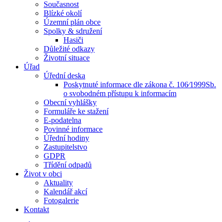
Současnost
Blízké okolí
Územní plán obce
Spolky & sdružení
Hasiči
Důležité odkazy
Životní situace
Úřad
Úřední deska
Poskytnuté informace dle zákona č. 106⁄1999Sb.
o svobodném přístupu k informacím
Obecní vyhlášky
Formuláře ke stažení
E-podatelna
Povinné informace
Úřední hodiny
Zastupitelstvo
GDPR
Třídění odpadů
Život v obci
Aktuality
Kalendář akcí
Fotogalerie
Kontakt