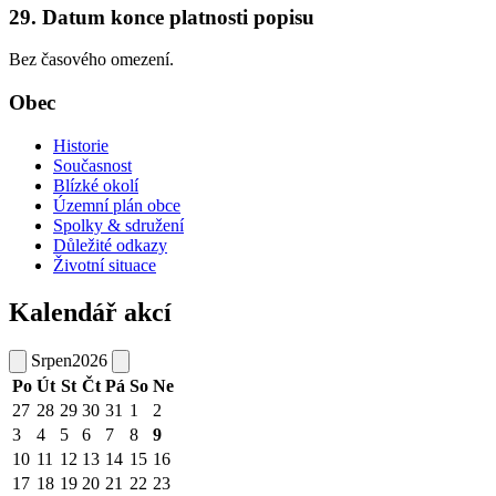
29. Datum konce platnosti popisu
Bez časového omezení.
Obec
Historie
Současnost
Blízké okolí
Územní plán obce
Spolky & sdružení
Důležité odkazy
Životní situace
Kalendář akcí
Srpen
2026
Po
Út
St
Čt
Pá
So
Ne
27
28
29
30
31
1
2
3
4
5
6
7
8
9
10
11
12
13
14
15
16
17
18
19
20
21
22
23