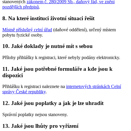
stanovených
zákonem č. 280/2009 Sb., daňový řád, ve znění
pozdějších předpisů
.
8. Na které instituci životní situaci řešit
Místně příslušný celní úřad
(daňové oddělení), určený místem
pobytu fyzické osoby.
10. Jaké doklady je nutné mít s sebou
Přílohy přihlášky k registraci, které nebyly podány elektronicky.
11. Jaké jsou potřebné formuláře a kde jsou k
dispozici
Přihlášku k registraci naleznete na
internetových stránkách Celní
správy České republiky
.
12. Jaké jsou poplatky a jak je lze uhradit
Správní poplatky nejsou stanoveny.
13. Jaké jsou lhůty pro vyřízení