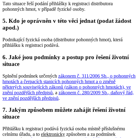
Tato situace řeší podání přihlášky k registraci distributora
pohonných hmot, v případě fyzické osoby.
5. Kdo je oprávněn v této věci jednat (podat žádost
apod.)
Podnikající fyzická osoba (distributor pohonných hmot), která
přihlášku k registraci podává.
6. Jaké jsou podmínky a postup pro řešení životní
situace
Splnění podmínek určených
zákonem č. 311/2006 Sb., o pohonných
hmotách a čerpacích stanicích pohonných hmot a o změně
některých souvisejících zákonů (zákon o pohonných hmotách), ve
znění pozdějších předpisů
, a
zákonem č. 280/2009 Sb., daňový řád,
ve znění pozdějších předpisů
.
7. Jakým způsobem můžete zahájit řešení životní
situace
Přihlášku k registraci podává fyzická osoba místně příslušnému
celnímu úřadu, a to
elektronicky
způsobem a za podmínek