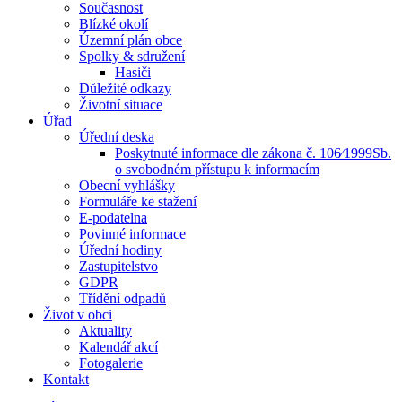
Současnost
Blízké okolí
Územní plán obce
Spolky & sdružení
Hasiči
Důležité odkazy
Životní situace
Úřad
Úřední deska
Poskytnuté informace dle zákona č. 106⁄1999Sb.
o svobodném přístupu k informacím
Obecní vyhlášky
Formuláře ke stažení
E-podatelna
Povinné informace
Úřední hodiny
Zastupitelstvo
GDPR
Třídění odpadů
Život v obci
Aktuality
Kalendář akcí
Fotogalerie
Kontakt