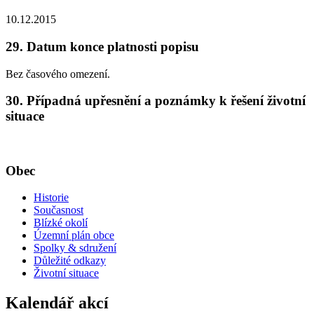
10.12.2015
29. Datum konce platnosti popisu
Bez časového omezení.
30. Případná upřesnění a poznámky k řešení životní
situace
Obec
Historie
Současnost
Blízké okolí
Územní plán obce
Spolky & sdružení
Důležité odkazy
Životní situace
Kalendář akcí