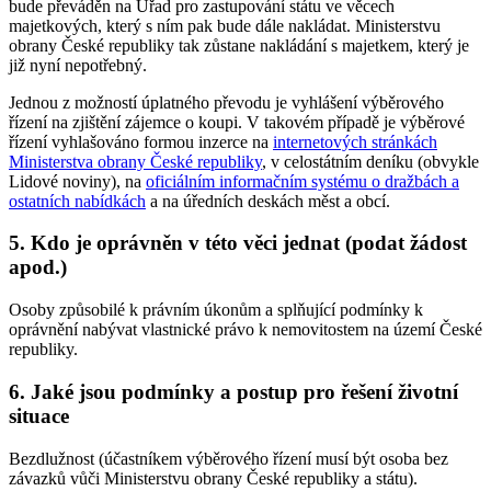
bude převáděn na Úřad pro zastupování státu ve věcech
majetkových, který s ním pak bude dále nakládat. Ministerstvu
obrany České republiky tak zůstane nakládání s majetkem, který je
již nyní nepotřebný.
Jednou z možností úplatného převodu je vyhlášení výběrového
řízení na zjištění zájemce o koupi. V takovém případě je výběrové
řízení vyhlašováno formou inzerce na
internetových stránkách
Ministerstva obrany České republiky
, v celostátním deníku (obvykle
Lidové noviny), na
oficiálním informačním systému o dražbách a
ostatních nabídkách
a na úředních deskách měst a obcí.
5. Kdo je oprávněn v této věci jednat (podat žádost
apod.)
Osoby způsobilé k právním úkonům a splňující podmínky k
oprávnění nabývat vlastnické právo k nemovitostem na území České
republiky.
6. Jaké jsou podmínky a postup pro řešení životní
situace
Bezdlužnost (účastníkem výběrového řízení musí být osoba bez
závazků vůči Ministerstvu obrany České republiky a státu).