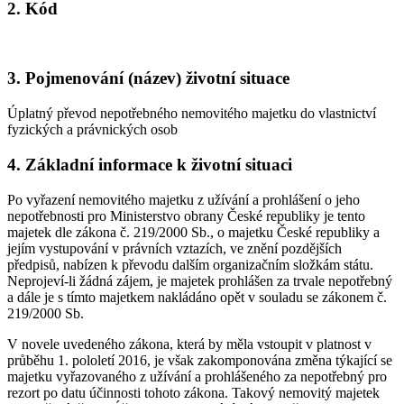
2. Kód
3. Pojmenování (název) životní situace
Úplatný převod nepotřebného nemovitého majetku do vlastnictví
fyzických a právnických osob
4. Základní informace k životní situaci
Po vyřazení nemovitého majetku z užívání a prohlášení o jeho
nepotřebnosti pro Ministerstvo obrany České republiky je tento
majetek dle zákona č. 219/2000 Sb., o majetku České republiky a
jejím vystupování v právních vztazích, ve znění pozdějších
předpisů, nabízen k převodu dalším organizačním složkám státu.
Neprojeví-li žádná zájem, je majetek prohlášen za trvale nepotřebný
a dále je s tímto majetkem nakládáno opět v souladu se zákonem č.
219/2000 Sb.
V novele uvedeného zákona, která by měla vstoupit v platnost v
průběhu 1. pololetí 2016, je však zakomponována změna týkající se
majetku vyřazovaného z užívání a prohlášeného za nepotřebný pro
rezort po datu účinnosti tohoto zákona. Takový nemovitý majetek