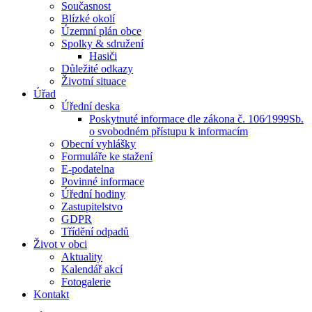
Současnost
Blízké okolí
Územní plán obce
Spolky & sdružení
Hasiči
Důležité odkazy
Životní situace
Úřad
Úřední deska
Poskytnuté informace dle zákona č. 106⁄1999Sb.
o svobodném přístupu k informacím
Obecní vyhlášky
Formuláře ke stažení
E-podatelna
Povinné informace
Úřední hodiny
Zastupitelstvo
GDPR
Třídění odpadů
Život v obci
Aktuality
Kalendář akcí
Fotogalerie
Kontakt