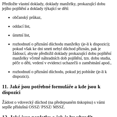
Předložte vlastní doklady, doklady manželky, prokazující dobu
jejího pojištění a doklady týkající se dětí:
občanský průkaz,
oddací list,
úmrtní list,
rozhodnutí o přiznání důchodu manželky (je-li k dispozici);
pokud však ke dni smrti nebyl důchod přiznán, pak je
žádoucí, abyste předložil doklady prokazující dobu pojištění
manželky včetně náhradních dob pojištění, tzn. dobu studia,
péče o děti, vedení v evidenci uchazečů o zaměstnání apod.,
rozhodnutí o přiznání důchodu, pokud jej pobíráte (je-li k
dispozici).
11. Jaké jsou potřebné formuláře a kde jsou k
dispozici
Žádost o vdovecký důchod (na předepsaném tiskopisu) s vámi
sepíše příslušná OSSZ/ PSSZ/ MSSZ.