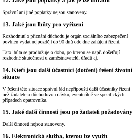
12. Jaké jsou poplatky a jak je lze uhradit
Správní ani jiné poplatky nejsou stanoveny.
13. Jaké jsou lhůty pro vyřízení
Rozhodnutí o přiznání důchodu je orgán sociálního zabezpečení
povinen vydat nejpozději do 90 dnů ode dne zahájení řízení.
Tato lhůta se prodlužuje o dobu, po kterou se např. došetřují
rozhodné skutečnosti u zaměstnavatelů, úřadů aj.
14. Kteří jsou další účastníci (dotčení) řešení životní
situace
V řešení této situace správní řád nepřipouští další účastníky řízení
než žadatele o důchodovou dávku, eventuálně ve specifických
případech opatrovníka.
15. Jaké další činnosti jsou po žadateli požadovány
Další činnosti nejsou stanoveny.
16. Elektronická služba, kterou lze využít