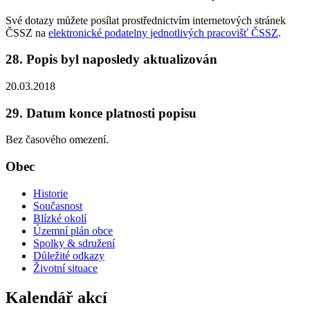
Své dotazy můžete posílat prostřednictvím internetových stránek
ČSSZ na
elektronické podatelny jednotlivých pracovišť ČSSZ
.
28. Popis byl naposledy aktualizován
20.03.2018
29. Datum konce platnosti popisu
Bez časového omezení.
Obec
Historie
Současnost
Blízké okolí
Územní plán obce
Spolky & sdružení
Důležité odkazy
Životní situace
Kalendář akcí