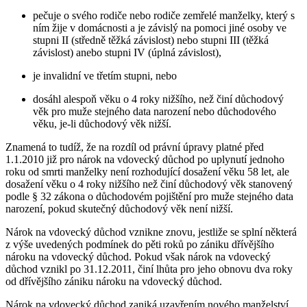
pečuje o svého rodiče nebo rodiče zemřelé manželky, který s
ním žije v domácnosti a je závislý na pomoci jiné osoby ve
stupni II (středně těžká závislost) nebo stupni III (těžká
závislost) anebo stupni IV (úplná závislost),
je invalidní ve třetím stupni, nebo
dosáhl alespoň věku o 4 roky nižšího, než činí důchodový
věk pro muže stejného data narození nebo důchodového
věku, je-li důchodový věk nižší.
Znamená to tudíž, že na rozdíl od právní úpravy platné před
1.1.2010 již pro nárok na vdovecký důchod po uplynutí jednoho
roku od smrti manželky není rozhodující dosažení věku 58 let, ale
dosažení věku o 4 roky nižšího než činí důchodový věk stanovený
podle § 32 zákona o důchodovém pojištění pro muže stejného data
narození, pokud skutečný důchodový věk není nižší.
Nárok na vdovecký důchod vznikne znovu, jestliže se splní některá
z výše uvedených podmínek do pěti roků po zániku dřívějšího
nároku na vdovecký důchod. Pokud však nárok na vdovecký
důchod vznikl po 31.12.2011, činí lhůta pro jeho obnovu dva roky
od dřívějšího zániku nároku na vdovecký důchod.
Nárok na vdovecký důchod zaniká uzavřením nového manželství.