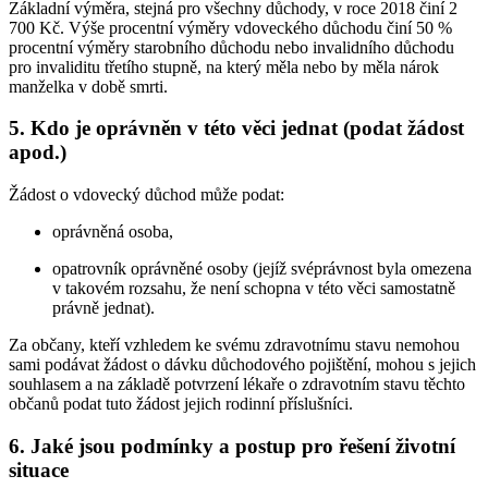
Základní výměra, stejná pro všechny důchody, v roce 2018 činí 2
700 Kč. Výše procentní výměry vdoveckého důchodu činí 50 %
procentní výměry starobního důchodu nebo invalidního důchodu
pro invaliditu třetího stupně, na který měla nebo by měla nárok
manželka v době smrti.
5. Kdo je oprávněn v této věci jednat (podat žádost
apod.)
Žádost o vdovecký důchod může podat:
oprávněná osoba,
opatrovník oprávněné osoby (jejíž svéprávnost byla omezena
v takovém rozsahu, že není schopna v této věci samostatně
právně jednat).
Za občany, kteří vzhledem ke svému zdravotnímu stavu nemohou
sami podávat žádost o dávku důchodového pojištění, mohou s jejich
souhlasem a na základě potvrzení lékaře o zdravotním stavu těchto
občanů podat tuto žádost jejich rodinní příslušníci.
6. Jaké jsou podmínky a postup pro řešení životní
situace