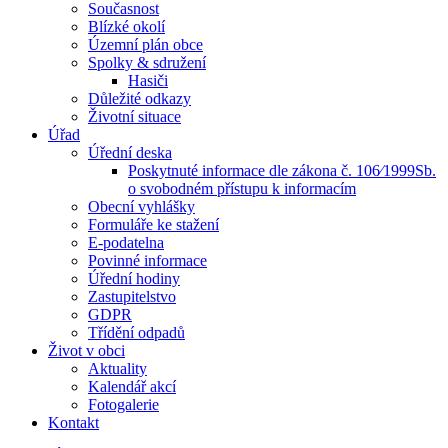
Současnost
Blízké okolí
Územní plán obce
Spolky & sdružení
Hasiči
Důležité odkazy
Životní situace
Úřad
Úřední deska
Poskytnuté informace dle zákona č. 106⁄1999Sb.
o svobodném přístupu k informacím
Obecní vyhlášky
Formuláře ke stažení
E-podatelna
Povinné informace
Úřední hodiny
Zastupitelstvo
GDPR
Třídění odpadů
Život v obci
Aktuality
Kalendář akcí
Fotogalerie
Kontakt