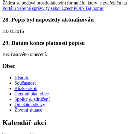
Žádost se podává prostřednictvím formuláře, který je zveřejněn na
Portálu veřejné správy (v sekci CzechPOINT@home)
.
28. Popis byl naposledy aktualizován
23.02.2016
29. Datum konce platnosti popisu
Bez časového omezení.
Obec
Historie
Současnost
Blízké okolí
Územní plán obce
Spolky & sdružení
Důležité odkazy
Životní situace
Kalendář akcí