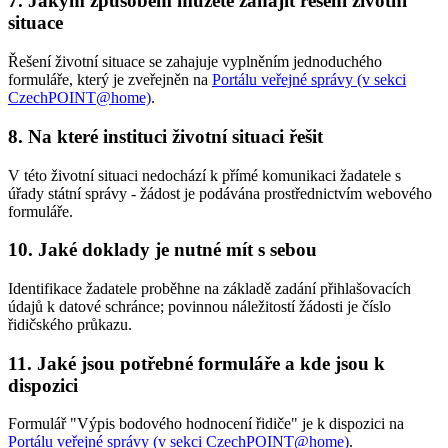
7. Jakým způsobem můžete zahájit řešení životní
situace
Řešení životní situace se zahajuje vyplněním jednoduchého
formuláře, který je zveřejněn na
Portálu veřejné správy (v sekci
CzechPOINT@home)
.
8. Na které instituci životní situaci řešit
V této životní situaci nedochází k přímé komunikaci žadatele s
úřady státní správy - žádost je podávána prostřednictvím webového
formuláře.
10. Jaké doklady je nutné mít s sebou
Identifikace žadatele proběhne na základě zadání přihlašovacích
údajů k datové schránce; povinnou náležitostí žádosti je číslo
řidičského průkazu.
11. Jaké jsou potřebné formuláře a kde jsou k
dispozici
Formulář "Výpis bodového hodnocení řidiče" je k dispozici na
Portálu veřejné správy (v sekci CzechPOINT@home)
.