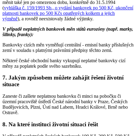
měnit také jen po omezenou dobu, konkrétně do 31.5.1994
(
vyhláška č. 159/1993 Sb., o vydání bankovek po 500 Kč, ukončení
platnosti bankovek po 500 Kčs opatřených kolkem a jejich
výměně
), a rovněž neexistovaly žádné výjimky.
V případě neplatných bankovek měn států eurozóny (např. marky,
šilinky, franky):
Bankovky cizích měn vyměňují centrální - emisní banky příslušných
zemí v souladu s platnými právními předpisy těchto zemí.
Některé české obchodní banky vykupují neplatné bankovky cizí
měny za poplatek podle svého sazebníku.
7. Jakým způsobem můžete zahájit řešení životní
situace
Zaneste či zašlete neplatnou bankovku či minci na pobočku či
územní pracoviště ústředí České národní banky v Praze, Českých
Budějovicích, Plzni, Ústí nad Labem, Hradci Králové, Brně nebo
Ostravě.
8. Na které instituci životní situaci řešit