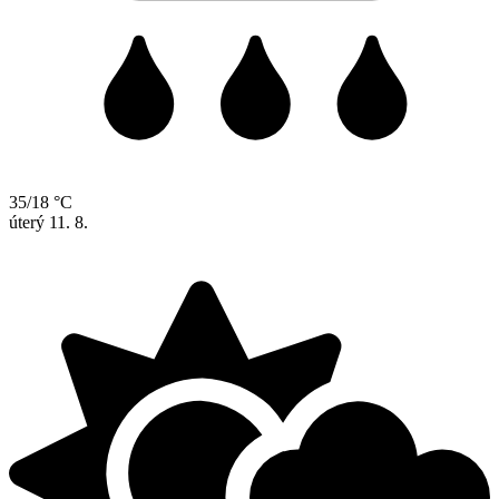
35/18 °C
úterý
11. 8.