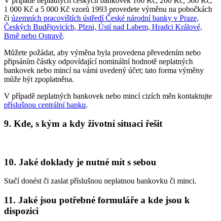
V případě neplatných českých bankovek 100 Kč, 200 Kč, 500 Kč,
1 000 Kč a 5 000 Kč vzorů 1993 provedete výměnu na pobočkách
či
územních pracovištích ústředí České národní banky v Praze,
Českých Budějovicích, Plzni, Ústí nad Labem, Hradci Králové,
Brně nebo Ostravě
.
Můžete požádat, aby výměna byla provedena převedením nebo
připsáním částky odpovídající nominální hodnotě neplatných
bankovek nebo mincí na vámi uvedený účet; tato forma výměny
může být zpoplatněna.
V případě neplatných bankovek nebo mincí cizích měn kontaktujte
příslušnou centrální banku
.
9. Kde, s kým a kdy životní situaci řešit
10. Jaké doklady je nutné mít s sebou
Stačí donést či zaslat příslušnou neplatnou bankovku či minci.
11. Jaké jsou potřebné formuláře a kde jsou k
dispozici