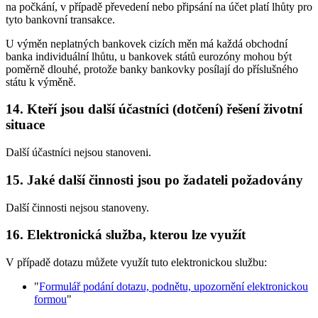
na počkání, v případě převedení nebo připsání na účet platí lhůty pro
tyto bankovní transakce.
U výměn neplatných bankovek cizích měn má každá obchodní
banka individuální lhůtu, u bankovek států eurozóny mohou být
poměrně dlouhé, protože banky bankovky posílají do příslušného
státu k výměně.
14. Kteří jsou další účastníci (dotčení) řešení životní
situace
Další účastníci nejsou stanoveni.
15. Jaké další činnosti jsou po žadateli požadovány
Další činnosti nejsou stanoveny.
16. Elektronická služba, kterou lze využít
V případě dotazu můžete využít tuto elektronickou službu:
"
Formulář podání dotazu, podnětu, upozornění elektronickou
formou
"