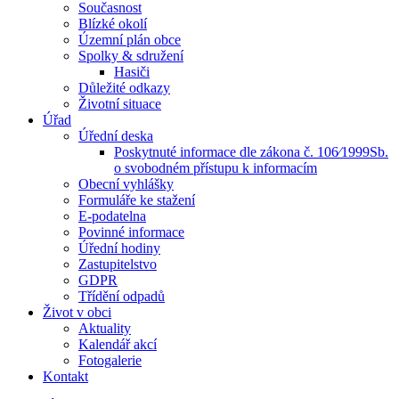
Současnost
Blízké okolí
Územní plán obce
Spolky & sdružení
Hasiči
Důležité odkazy
Životní situace
Úřad
Úřední deska
Poskytnuté informace dle zákona č. 106⁄1999Sb.
o svobodném přístupu k informacím
Obecní vyhlášky
Formuláře ke stažení
E-podatelna
Povinné informace
Úřední hodiny
Zastupitelstvo
GDPR
Třídění odpadů
Život v obci
Aktuality
Kalendář akcí
Fotogalerie
Kontakt