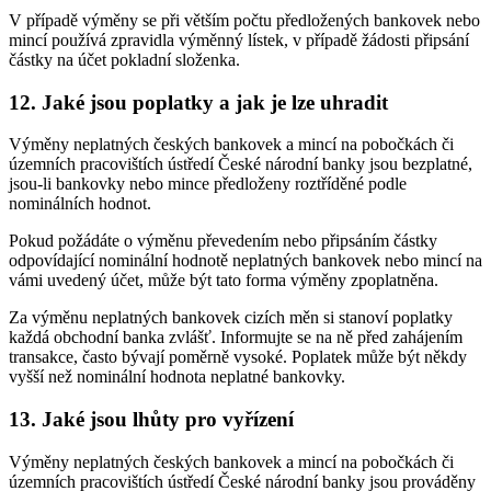
V případě výměny se při větším počtu předložených bankovek nebo
mincí používá zpravidla výměnný lístek, v případě žádosti připsání
částky na účet pokladní složenka.
12. Jaké jsou poplatky a jak je lze uhradit
Výměny neplatných českých bankovek a mincí na pobočkách či
územních pracovištích ústředí České národní banky jsou bezplatné,
jsou-li bankovky nebo mince předloženy roztříděné podle
nominálních hodnot.
Pokud požádáte o výměnu převedením nebo připsáním částky
odpovídající nominální hodnotě neplatných bankovek nebo mincí na
vámi uvedený účet, může být tato forma výměny zpoplatněna.
Za výměnu neplatných bankovek cizích měn si stanoví poplatky
každá obchodní banka zvlášť. Informujte se na ně před zahájením
transakce, často bývají poměrně vysoké. Poplatek může být někdy
vyšší než nominální hodnota neplatné bankovky.
13. Jaké jsou lhůty pro vyřízení
Výměny neplatných českých bankovek a mincí na pobočkách či
územních pracovištích ústředí České národní banky jsou prováděny