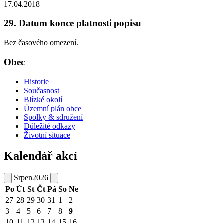
17.04.2018
29. Datum konce platnosti popisu
Bez časového omezení.
Obec
Historie
Současnost
Blízké okolí
Územní plán obce
Spolky & sdružení
Důležité odkazy
Životní situace
Kalendář akcí
Srpen
2026
Po
Út
St
Čt
Pá
So
Ne
27
28
29
30
31
1
2
3
4
5
6
7
8
9
10
11
12
13
14
15
16