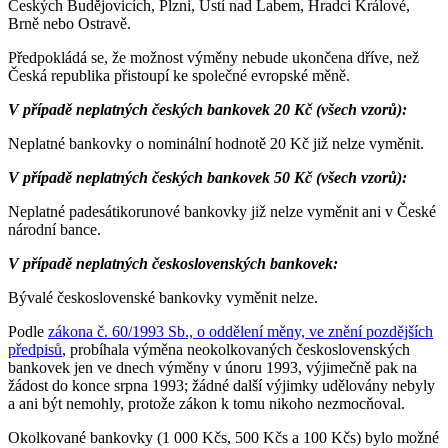
Českých Budějovicích, Plzni, Ústí nad Labem, Hradci Králové,
Brně nebo Ostravě.
Předpokládá se, že možnost výměny nebude ukončena dříve, než
Česká republika přistoupí ke společné evropské měně.
V případě neplatných českých bankovek 20 Kč (všech vzorů):
Neplatné bankovky o nominální hodnotě 20 Kč již nelze vyměnit.
V případě neplatných českých bankovek 50 Kč (všech vzorů):
Neplatné padesátikorunové bankovky již nelze vyměnit ani v České
národní bance.
V případě neplatných československých bankovek:
Bývalé československé bankovky vyměnit nelze.
Podle
zákona č. 60/1993 Sb., o oddělení měny, ve znění pozdějších
předpisů
, probíhala výměna neokolkovaných československých
bankovek jen ve dnech výměny v únoru 1993, výjimečně pak na
žádost do konce srpna 1993; žádné další výjimky udělovány nebyly
a ani být nemohly, protože zákon k tomu nikoho nezmocňoval.
Okolkované bankovky (1 000 Kčs, 500 Kčs a 100 Kčs) bylo možné