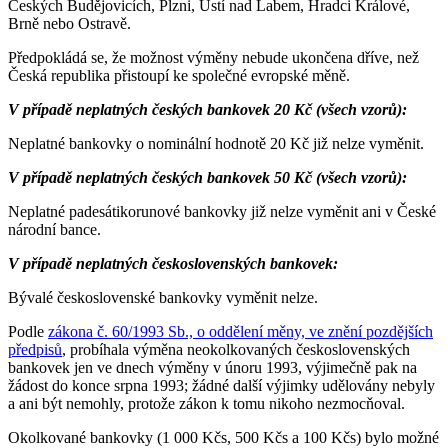
Českých Budějovicích, Plzni, Ústí nad Labem, Hradci Králové,
Brně nebo Ostravě.
Předpokládá se, že možnost výměny nebude ukončena dříve, než
Česká republika přistoupí ke společné evropské měně.
V případě neplatných českých bankovek 20 Kč (všech vzorů):
Neplatné bankovky o nominální hodnotě 20 Kč již nelze vyměnit.
V případě neplatných českých bankovek 50 Kč (všech vzorů):
Neplatné padesátikorunové bankovky již nelze vyměnit ani v České
národní bance.
V případě neplatných československých bankovek:
Bývalé československé bankovky vyměnit nelze.
Podle
zákona č. 60/1993 Sb., o oddělení měny, ve znění pozdějších
předpisů
, probíhala výměna neokolkovaných československých
bankovek jen ve dnech výměny v únoru 1993, výjimečně pak na
žádost do konce srpna 1993; žádné další výjimky udělovány nebyly
a ani být nemohly, protože zákon k tomu nikoho nezmocňoval.
Okolkované bankovky (1 000 Kčs, 500 Kčs a 100 Kčs) bylo možné