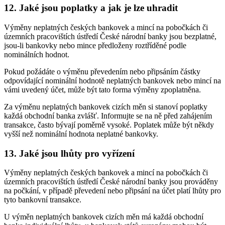
12. Jaké jsou poplatky a jak je lze uhradit
Výměny neplatných českých bankovek a mincí na pobočkách či
územních pracovištích ústředí České národní banky jsou bezplatné,
jsou-li bankovky nebo mince předloženy roztříděné podle
nominálních hodnot.
Pokud požádáte o výměnu převedením nebo připsáním částky
odpovídající nominální hodnotě neplatných bankovek nebo mincí na
vámi uvedený účet, může být tato forma výměny zpoplatněna.
Za výměnu neplatných bankovek cizích měn si stanoví poplatky
každá obchodní banka zvlášť. Informujte se na ně před zahájením
transakce, často bývají poměrně vysoké. Poplatek může být někdy
vyšší než nominální hodnota neplatné bankovky.
13. Jaké jsou lhůty pro vyřízení
Výměny neplatných českých bankovek a mincí na pobočkách či
územních pracovištích ústředí České národní banky jsou prováděny
na počkání, v případě převedení nebo připsání na účet platí lhůty pro
tyto bankovní transakce.
U výměn neplatných bankovek cizích měn má každá obchodní