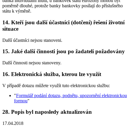
banka individuální lhůtu, u bankovek států eurozóny mohou být
poměrně dlouhé, protože banky bankovky posílají do příslušného
státu k výměně.
14. Kteří jsou další účastníci (dotčení) řešení životní
situace
Další účastníci nejsou stanoveni.
15. Jaké další činnosti jsou po žadateli požadovány
Další činnosti nejsou stanoveny.
16. Elektronická služba, kterou lze využít
V případě dotazu můžete využít tuto elektronickou službu:
"
Formulář podání dotazu, podnětu, upozornění elektronickou
formou
"
28. Popis byl naposledy aktualizován
17.04.2018