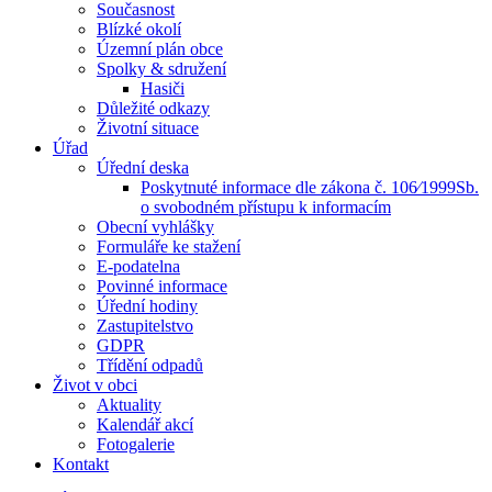
Současnost
Blízké okolí
Územní plán obce
Spolky & sdružení
Hasiči
Důležité odkazy
Životní situace
Úřad
Úřední deska
Poskytnuté informace dle zákona č. 106⁄1999Sb.
o svobodném přístupu k informacím
Obecní vyhlášky
Formuláře ke stažení
E-podatelna
Povinné informace
Úřední hodiny
Zastupitelstvo
GDPR
Třídění odpadů
Život v obci
Aktuality
Kalendář akcí
Fotogalerie
Kontakt