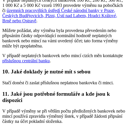
V případě neplatných českých bankovek 100 Kč, 200 Kč, 500 Kč,
1 000 Kč a 5 000 Kč vzorů 1993 provedete výměnu na pobočkách
či
územních pracovištích ústředí České národní banky v Praze,
Českých Budějovicích, Plzni, Ústí nad Labem, Hradci Králové,
Brně nebo Ostravě
.
Můžete požádat, aby výměna byla provedena převedením nebo
připsáním částky odpovídající nominální hodnotě neplatných
bankovek nebo mincí na vámi uvedený účet; tato forma výměny
může být zpoplatněna.
V případě neplatných bankovek nebo mincí cizích měn kontaktujte
příslušnou centrální banku
.
10. Jaké doklady je nutné mít s sebou
Stačí donést či zaslat příslušnou neplatnou bankovku či minci.
11. Jaké jsou potřebné formuláře a kde jsou k
dispozici
V případě výměny se při větším počtu předložených bankovek nebo
mincí používá zpravidla výměnný lístek, v případě žádosti připsání
částky na účet pokladní složenka.