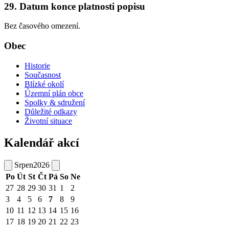
29. Datum konce platnosti popisu
Bez časového omezení.
Obec
Historie
Současnost
Blízké okolí
Územní plán obce
Spolky & sdružení
Důležité odkazy
Životní situace
Kalendář akcí
Srpen
2026
Po
Út
St
Čt
Pá
So
Ne
27
28
29
30
31
1
2
3
4
5
6
7
8
9
10
11
12
13
14
15
16
17
18
19
20
21
22
23