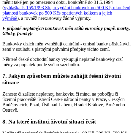
měnit také jen po omezenou dobu, konkrétně do 31.5.1994
(
vyhláška č. 159/1993 Sb., o vydání bankovek po 500 Kč, ukončení
platnosti bankovek po 500 Kčs opatřených kolkem a jejich
výměně
), a rovněž neexistovaly žádné výjimky.
V případě neplatných bankovek měn států eurozóny (např. marky,
šilinky, franky):
Bankovky cizích měn vyměňují centrální - emisní banky příslušných
zemí v souladu s platnými právními předpisy těchto zemí.
Některé české obchodní banky vykupují neplatné bankovky cizí
měny za poplatek podle svého sazebníku.
7. Jakým způsobem můžete zahájit řešení životní
situace
Zaneste či zašlete neplatnou bankovku či minci na pobočku či
územní pracoviště ústředí České národní banky v Praze, Českých
Budějovicích, Plzni, Ústí nad Labem, Hradci Králové, Brně nebo
Ostravě.
8. Na které instituci životní situaci řešit