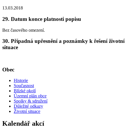
13.03.2018
29. Datum konce platnosti popisu
Bez časového omezení.
30. Případná upřesnění a poznámky k řešení životní
situace
Obec
Historie
Současnost
Blízké okolí
Územní plán obce
Spolky & sdružení
Důležité odkazy
Životní situace
Kalendář akcí