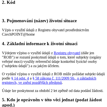
2. Kód
3. Pojmenování (název) životní situace
Výpis o využití údajů z Registru obyvatel prostřednictvím
CzechPOINT@home
4. Základní informace k životní situaci
Výdejem výpisu o využití údajů z
Registru obyvatel
(dále jen
"ROB") se rozumí poskytnutí údajů o tom, které subjekty (orgány
veřejné moci) využily referenční údaje konkrétní fyzické osoby
("subjektu údajů") a za jakým účelem.
O vydání výpisu o využití údajů z ROB může požádat subjekt údajů
podle
§ 14 odst. 4
a
§ 58 zákona č. 111/2009 Sb., o základních
registrech, ve znění pozdějších předpisů
.
Údaje lze poskytnout za období 2 let zpětně od data podání žádosti.
5. Kdo je oprávněn v této věci jednat (podat žádost
apod.)