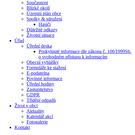
Současnost
Blízké okolí
Územní plán obce
Spolky & sdružení
Hasiči
Důležité odkazy
Životní situace
Úřad
Úřední deska
Poskytnuté informace dle zákona č. 106⁄1999Sb.
o svobodném přístupu k informacím
Obecní vyhlášky
Formuláře ke stažení
E-podatelna
Povinné informace
Úřední hodiny
Zastupitelstvo
GDPR
Třídění odpadů
Život v obci
Aktuality
Kalendář akcí
Fotogalerie
Kontakt