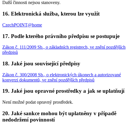
Další činnosti nejsou stanoveny.
16. Elektronická služba, kterou lze využít
CzechPOINT@home
17. Podle kterého právního předpisu se postupuje
Zákon č. 111/2009 Sb., o základních registrech, ve znění pozdějších
předpisů
18. Jaké jsou související předpisy
Zákon č. 300/2008 Sb., o elektronických úkonech a autorizované
konverzi dokumentů, ve znění pozdějších předpisů
19. Jaké jsou opravné prostředky a jak se uplatňují
Není možné podat opravný prostředek.
20. Jaké sankce mohou být uplatněny v případě
nedodržení povinností