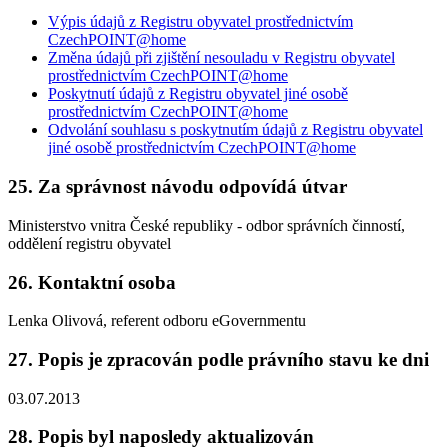
Výpis údajů z Registru obyvatel prostřednictvím
CzechPOINT@home
Změna údajů při zjištění nesouladu v Registru obyvatel
prostřednictvím CzechPOINT@home
Poskytnutí údajů z Registru obyvatel jiné osobě
prostřednictvím CzechPOINT@home
Odvolání souhlasu s poskytnutím údajů z Registru obyvatel
jiné osobě prostřednictvím CzechPOINT@home
25. Za správnost návodu odpovídá útvar
Ministerstvo vnitra České republiky - odbor správních činností,
oddělení registru obyvatel
26. Kontaktní osoba
Lenka Olivová, referent odboru eGovernmentu
27. Popis je zpracován podle právního stavu ke dni
03.07.2013
28. Popis byl naposledy aktualizován