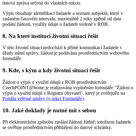
datová zpráva určená do vlastních rukou.
Výpis obsahuje identifikaci žadatele a seznam subjektů, které v
zadaném časovém intervalu, maximálně 2 roky zpětně od data
podání žádosti, využily údaje o žadateli vedené v ROB.
8. Na které instituci životní situaci řešit
V této životní situaci nedochází k přímé komunikaci žadatele s
úřady státní správy, žádost je podávána prostřednictvím webového
formuláře.
9. Kde, s kým a kdy životní situaci řešit
Žádost o výpis o využití údajů z ROB prostřednictvím
CzechPOINT@home je realizována vyplněním formuláře "Žádost o
výpis o využití údajů z Registru obyvatel", který je zveřejněn na
Portálu veřejné správy (v sekci Formuláře)
.
10. Jaké doklady je nutné mít s sebou
Při elektronickém způsobu zaslání žádosti žádné; totožnost žadatele
se ověřuje prostřednictvím přihlášení do datové schránky.