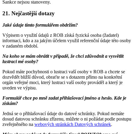
Sankce nejsou stanoveny.
21. Nejčastější dotazy
Jaké údaje tímto formulářem obdržím?
Výpisem o využití údajů z ROB získá fyzická osoba (žadatel)
informaci, kdo a za jakým účelem využil referenční údaje této osoby
v zadaném období.
Na koho se mám obrátit v případě, že chci zdůvodnit a vysvětlit
lustraci mé osoby?
Pokud máte pochybnosti o lustraci vaší osoby v ROB a chcete se
dozvědět bližší důvod, obraťte se s dotazem přímo na konkrétní
orgán veřejné moci, který lustraci vaší osoby prováděl a který je
uveden ve výpisu.
Formulář chce po mně zadat přihlašovací jméno a heslo. Kde je
získám?
Jedná se o přihlašovací údaje do datové schránky. Pokud nemáte
dosud datovou schránku zřízenu, můžete o ni požádat podle postupu
zveřejněného na
webových stránkách Datových schránek
.