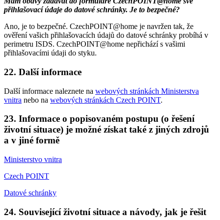
Mám obavy zadávat do formuláře CzechPOINT@home své
přihlašovací údaje do datové schránky. Je to bezpečné?
Ano, je to bezpečné. CzechPOINT@home je navržen tak, že
ověření vašich přihlašovacích údajů do datové schránky probíhá v
perimetru ISDS. CzechPOINT@home nepřichází s vašimi
přihlašovacími údaji do styku.
22. Další informace
Další informace naleznete na
webových stránkách Ministerstva
vnitra
nebo na
webových stránkách Czech POINT
.
23. Informace o popisovaném postupu (o řešení
životní situace) je možné získat také z jiných zdrojů
a v jiné formě
Ministerstvo vnitra
Czech POINT
Datové schránky
24. Související životní situace a návody, jak je řešit