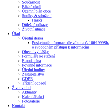
Současnost
Blízké okolí
Územní plán obce
Spolky & sdružení
Hasiči
Důležité odkazy
Životní situace
Úřad
Úřední deska
Poskytnuté informace dle zákona č. 106⁄1999Sb.
o svobodném přístupu k informacím
Obecní vyhlášky
Formuláře ke stažení
E-podatelna
Povinné informace
Úřední hodiny
Zastupitelstvo
GDPR
Třídění odpadů
Život v obci
Aktuality
Kalendář akcí
Fotogalerie
Kontakt