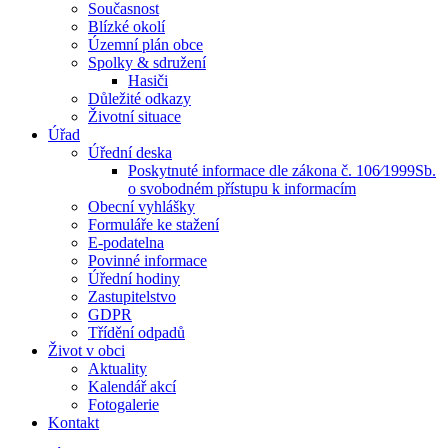
Současnost
Blízké okolí
Územní plán obce
Spolky & sdružení
Hasiči
Důležité odkazy
Životní situace
Úřad
Úřední deska
Poskytnuté informace dle zákona č. 106⁄1999Sb.
o svobodném přístupu k informacím
Obecní vyhlášky
Formuláře ke stažení
E-podatelna
Povinné informace
Úřední hodiny
Zastupitelstvo
GDPR
Třídění odpadů
Život v obci
Aktuality
Kalendář akcí
Fotogalerie
Kontakt