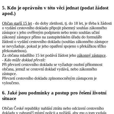
5. Kdo je oprávněn v této věci jednat (podat žádost
apod.)
Občan starší 15 let
- do doby zletilosti, tj. do 18 let, je třeba k žádosti
o vydání cestovního dokladu připojit písemný souhlas zákonného
zástupce s jeho ověřeným podpisem nebo tento souhlas učiní
zákonný zástupce přímo na zastupitelském úřadu do formuláře
žádosti o vydání cestovního dokladu (souhlas zákonného zástupce
se nevyžaduje, pokud je jeho opatření spojeno s překážkou těžko
překonatelnou).
Za občana mladšího 15 let podává žádost jeho
zákonný zástupce
.
- Kdo může doklad převzít
:
Při převzetí cestovního dokladu se vyžaduje osobní přítomnost
občana, jemuž se cestovní doklad vydává, nebo zákonného
zástupce.
Převzetí cestovního dokladu zplnomocněným zástupcem je
vyloučeno.
6. Jaké jsou podmínky a postup pro řešení životní
situace
Občan České republiky nahlásí ztrátu nebo odcizení cestovního
dokladu v zahraničí místní policii a požádá, aby mu o tom vydala