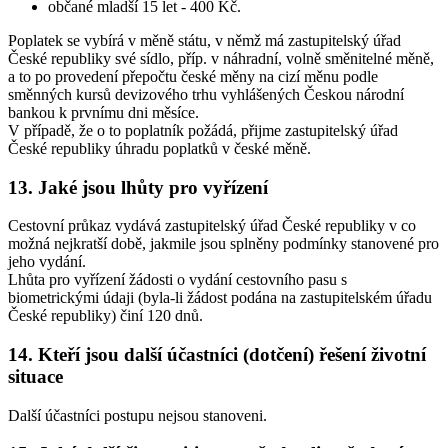
občané mladší 15 let - 400 Kč.
Poplatek se vybírá v měně státu, v němž má zastupitelský úřad
České republiky své sídlo, příp. v náhradní, volně směnitelné měně,
a to po provedení přepočtu české měny na cizí měnu podle
směnných kursů devizového trhu vyhlášených Českou národní
bankou k prvnímu dni měsíce.
V případě, že o to poplatník požádá, přijme zastupitelský úřad
České republiky úhradu poplatků v české měně.
13. Jaké jsou lhůty pro vyřízení
Cestovní průkaz vydává zastupitelský úřad České republiky v co
možná nejkratší době, jakmile jsou splněny podmínky stanovené pro
jeho vydání.
Lhůta pro vyřízení žádosti o vydání cestovního pasu s
biometrickými údaji (byla-li žádost podána na zastupitelském úřadu
České republiky) činí 120 dnů.
14. Kteří jsou další účastníci (dotčení) řešení životní
situace
Další účastníci postupu nejsou stanoveni.