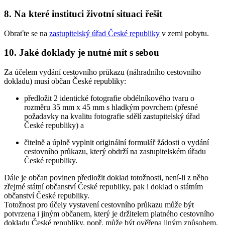
8. Na které instituci životní situaci řešit
Obraťte se na
zastupitelský úřad České republiky
v zemi pobytu.
10. Jaké doklady je nutné mít s sebou
Za účelem vydání cestovního průkazu (náhradního cestovního
dokladu) musí občan České republiky:
předložit 2 identické fotografie obdélníkového tvaru o
rozměru 35 mm x 45 mm s hladkým povrchem (přesné
požadavky na kvalitu fotografie sdělí zastupitelský úřad
České republiky) a
čitelně a úplně vyplnit originální formulář žádosti o vydání
cestovního průkazu, který obdrží na zastupitelském úřadu
České republiky.
Dále je občan povinen předložit doklad totožnosti, není-li z něho
zřejmé státní občanství České republiky, pak i doklad o státním
občanství České republiky.
Totožnost pro účely vystavení cestovního průkazu může být
potvrzena i jiným občanem, který je držitelem platného cestovního
dokladu České republiky, popř. může být ověřena jiným způsobem.