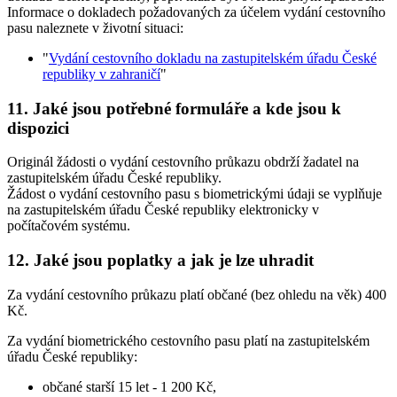
Informace o dokladech požadovaných za účelem vydání cestovního
pasu naleznete v životní situaci:
"
Vydání cestovního dokladu na zastupitelském úřadu České
republiky v zahraničí
"
11. Jaké jsou potřebné formuláře a kde jsou k
dispozici
Originál žádosti o vydání cestovního průkazu obdrží žadatel na
zastupitelském úřadu České republiky.
Žádost o vydání cestovního pasu s biometrickými údaji se vyplňuje
na zastupitelském úřadu České republiky elektronicky v
počítačovém systému.
12. Jaké jsou poplatky a jak je lze uhradit
Za vydání cestovního průkazu platí občané (bez ohledu na věk) 400
Kč.
Za vydání biometrického cestovního pasu platí na zastupitelském
úřadu České republiky:
občané starší 15 let - 1 200 Kč,