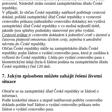
potvrzení. Následně ztrátu oznámí zastupitelskému úřadu České
republiky.
V případě, že občan České republiky naléhavě potřebuje cestovní
doklad, požádá zastupitelský úřad České republiky o vystavení
cestovního průkazu (náhradního cestovního dokladu); ten vydává
zastupitelský úřad České republiky v co možná nejkratší době,
jakmile jsou splněny podmínky stanovené pro jeho vydání.
Cestovní průkaz
je cestovním dokladem k jednotlivé cestě s územní a
časovou platností omezenou účelem cesty, zejména k umožnění
návratu do České republiky.
Občan České republiky může na zastupitelském úřadu České
republiky podat žádost o vydání cestovního pasu, která je zasílána k
vyřízení do České republiky. Lhůta pro vydání cestovního pasu s
biometrickými údaji (byla-li žádost podána na zastupitelském úřadu
České republiky) činí 120 dnů.
7. Jakým způsobem můžete zahájit řešení životní
situace
Obraťte se na zastupitelský úřad České republiky se žádostí o
informaci.
Podle konkrétní situace a stupně naléhavosti potřeby cestovního
dokladu podáte buď žádost o vydání cestovního průkazu nebo
žádost o vydání cestovního pasu.