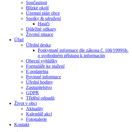
Současnost
Blízké okolí
Územní plán obce
Spolky & sdružení
Hasiči
Důležité odkazy
Životní situace
Úřad
Úřední deska
Poskytnuté informace dle zákona č. 106⁄1999Sb.
o svobodném přístupu k informacím
Obecní vyhlášky
Formuláře ke stažení
E-podatelna
Povinné informace
Úřední hodiny
Zastupitelstvo
GDPR
Třídění odpadů
Život v obci
Aktuality
Kalendář akcí
Fotogalerie
Kontakt