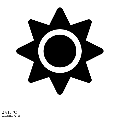
27/13 °C
neděle
9. 8.