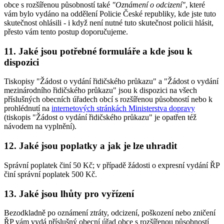
obce s rozšířenou působností také
"Oznámení o odcizení"
, které
vám bylo vydáno na oddělení Policie České republiky, kde jste tuto
skutečnost ohlásili - i když není nutné tuto skutečnost policii hlásit,
přesto vám tento postup doporučujeme.
11. Jaké jsou potřebné formuláře a kde jsou k
dispozici
Tiskopisy "Žádost o vydání řidičského průkazu" a "Žádost o vydání
mezinárodního řidičského průkazu" jsou k dispozici na všech
příslušných obecních úřadech obcí s rozšířenou působností nebo k
prohlédnutí na
internetových stránkách Ministerstva dopravy
(tiskopis "Žádost o vydání řidičského průkazu" je opatřen též
návodem na vyplnění).
12. Jaké jsou poplatky a jak je lze uhradit
Správní poplatek činí 50 Kč; v případě žádosti o expresní vydání ŘP
činí správní poplatek 500 Kč.
13. Jaké jsou lhůty pro vyřízení
Bezodkladně po oznámení ztráty, odcizení, poškození nebo zničení
ŘP vám vydá příslušný obecní úřad obce s rozšířenou působností