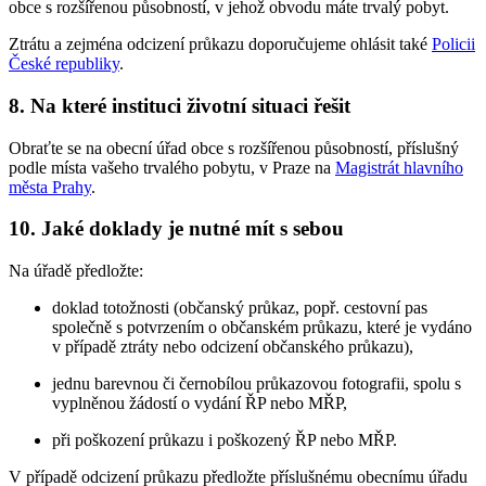
obce s rozšířenou působností, v jehož obvodu máte trvalý pobyt.
Ztrátu a zejména odcizení průkazu doporučujeme ohlásit také
Policii
České republiky
.
8. Na které instituci životní situaci řešit
Obraťte se na obecní úřad obce s rozšířenou působností, příslušný
podle místa vašeho trvalého pobytu, v Praze na
Magistrát hlavního
města Prahy
.
10. Jaké doklady je nutné mít s sebou
Na úřadě předložte:
doklad totožnosti (občanský průkaz, popř. cestovní pas
společně s potvrzením o občanském průkazu, které je vydáno
v případě ztráty nebo odcizení občanského průkazu),
jednu barevnou či černobílou průkazovou fotografii, spolu s
vyplněnou žádostí o vydání ŘP nebo MŘP,
při poškození průkazu i poškozený ŘP nebo MŘP.
V případě odcizení průkazu předložte příslušnému obecnímu úřadu