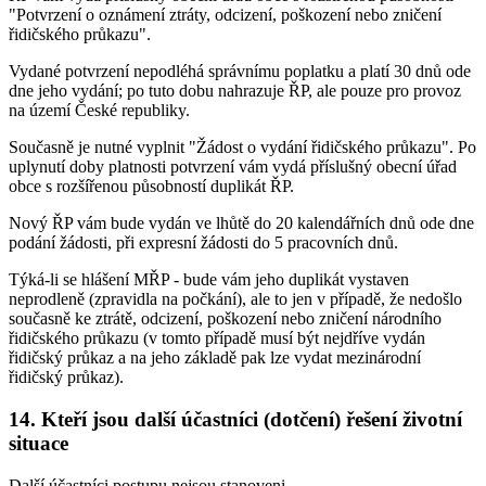
"Potvrzení o oznámení ztráty, odcizení, poškození nebo zničení
řidičského průkazu".
Vydané potvrzení nepodléhá správnímu poplatku a platí 30 dnů ode
dne jeho vydání; po tuto dobu nahrazuje ŘP, ale pouze pro provoz
na území České republiky.
Současně je nutné vyplnit "Žádost o vydání řidičského průkazu". Po
uplynutí doby platnosti potvrzení vám vydá příslušný obecní úřad
obce s rozšířenou působností duplikát ŘP.
Nový ŘP vám bude vydán ve lhůtě do 20 kalendářních dnů ode dne
podání žádosti, při expresní žádosti do 5 pracovních dnů.
Týká-li se hlášení MŘP - bude vám jeho duplikát vystaven
neprodleně (zpravidla na počkání), ale to jen v případě, že nedošlo
současně ke ztrátě, odcizení, poškození nebo zničení národního
řidičského průkazu (v tomto případě musí být nejdříve vydán
řidičský průkaz a na jeho základě pak lze vydat mezinárodní
řidičský průkaz).
14. Kteří jsou další účastníci (dotčení) řešení životní
situace
Další účastníci postupu nejsou stanoveni.