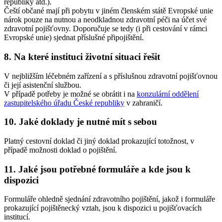
republiky atd.).
Čeští občané mají při pobytu v jiném členském státě Evropské unie
nárok pouze na nutnou a neodkladnou zdravotní péči na účet své
zdravotní pojišťovny. Doporučuje se tedy (i při cestování v rámci
Evropské unie) sjednat příslušné připojištění.
8. Na které instituci životní situaci řešit
V nejbližším léčebném zařízení a s příslušnou zdravotní pojišťovnou
či její asistenční službou.
V případě potřeby je možné se obrátit i na
konzulární oddělení
zastupitelského úřadu České republiky
v zahraničí.
10. Jaké doklady je nutné mít s sebou
Platný cestovní doklad či jiný doklad prokazující totožnost, v
případě možnosti doklad o pojištění.
11. Jaké jsou potřebné formuláře a kde jsou k
dispozici
Formuláře ohledně sjednání zdravotního pojištění, jakož i formuláře
prokazující pojištěnecký vztah, jsou k dispozici u pojišťovacích
institucí.