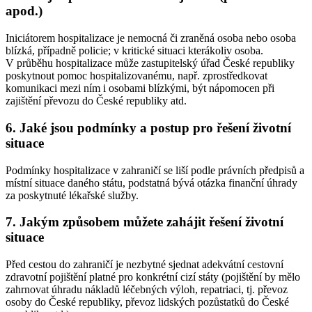
apod.)
Iniciátorem hospitalizace je nemocná či zraněná osoba nebo osoba
blízká, případně policie; v kritické situaci kterákoliv osoba.
V průběhu hospitalizace může zastupitelský úřad České republiky
poskytnout pomoc hospitalizovanému, např. zprostředkovat
komunikaci mezi ním i osobami blízkými, být nápomocen při
zajištění převozu do České republiky atd.
6. Jaké jsou podmínky a postup pro řešení životní
situace
Podmínky hospitalizace v zahraničí se liší podle právních předpisů a
místní situace daného státu, podstatná bývá otázka finanční úhrady
za poskytnuté lékařské služby.
7. Jakým způsobem můžete zahájit řešení životní
situace
Před cestou do zahraničí je nezbytné sjednat adekvátní cestovní
zdravotní pojištění platné pro konkrétní cizí státy (pojištění by mělo
zahrnovat úhradu nákladů léčebných výloh, repatriaci, tj. převoz
osoby do České republiky, převoz lidských pozůstatků do České