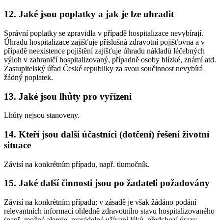
12. Jaké jsou poplatky a jak je lze uhradit
Správní poplatky se zpravidla v případě hospitalizace nevybírají.
Úhradu hospitalizace zajišťuje příslušná zdravotní pojišťovna a v
případě neexistence pojištění zajišťuje úhradu nákladů léčebných
výloh v zahraničí hospitalizovaný, případně osoby blízké, známí atd.
Zastupitelský úřad České republiky za svou součinnost nevybírá
žádný poplatek.
13. Jaké jsou lhůty pro vyřízení
Lhůty nejsou stanoveny.
14. Kteří jsou další účastníci (dotčení) řešení životní
situace
Závisí na konkrétním případu, např. tlumočník.
15. Jaké další činnosti jsou po žadateli požadovány
Závisí na konkrétním případu; v zásadě je však žádáno podání
relevantních informací ohledně zdravotního stavu hospitalizovaného
(např. možné alergie, pravidelné užívaní léků, předchozí úrazy,