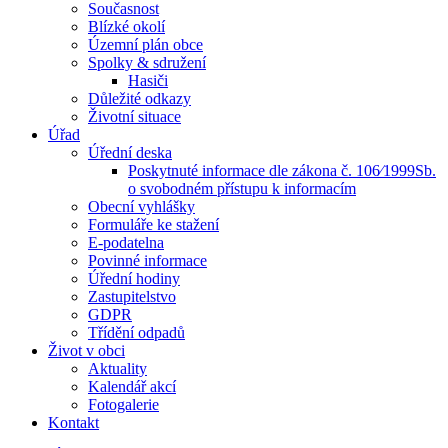
Současnost
Blízké okolí
Územní plán obce
Spolky & sdružení
Hasiči
Důležité odkazy
Životní situace
Úřad
Úřední deska
Poskytnuté informace dle zákona č. 106⁄1999Sb.
o svobodném přístupu k informacím
Obecní vyhlášky
Formuláře ke stažení
E-podatelna
Povinné informace
Úřední hodiny
Zastupitelstvo
GDPR
Třídění odpadů
Život v obci
Aktuality
Kalendář akcí
Fotogalerie
Kontakt