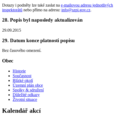
Dotazy i podněty lze také zaslat na
e-mailovou adresu jednotlivých
inspektorátů
nebo přímo na adresu:
info@szpi.gov.cz
.
28. Popis byl naposledy aktualizován
29.09.2015
29. Datum konce platnosti popisu
Bez časového omezení.
Obec
Historie
Současnost
Blízké okolí
Územní plán obce
Spolky & sdružení
Důležité odkazy
Životní situace
Kalendář akcí