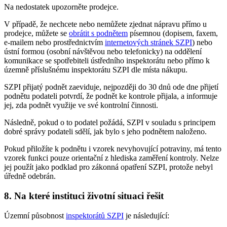
Na nedostatek upozorněte prodejce.
V případě, že nechcete nebo nemůžete zjednat nápravu přímo u
prodejce, můžete se
obrátit s podnětem
písemnou (dopisem, faxem,
e-mailem nebo prostřednictvím
internetových stránek SZPI
) nebo
ústní formou (osobní návštěvou nebo telefonicky) na oddělení
komunikace se spotřebiteli ústředního inspektorátu nebo přímo k
územně příslušnému inspektorátu SZPI dle místa nákupu.
SZPI přijatý podnět zaeviduje, nejpozději do 30 dnů ode dne přijetí
podnětu podateli potvrdí, že podnět ke kontrole přijala, a informuje
jej, zda podnět využije ve své kontrolní činnosti.
Následně, pokud o to podatel požádá, SZPI v souladu s principem
dobré správy podateli sdělí, jak bylo s jeho podnětem naloženo.
Pokud přiložíte k podnětu i vzorek nevyhovující potraviny, má tento
vzorek funkci pouze orientační z hlediska zaměření kontroly. Nelze
jej použít jako podklad pro zákonná opatření SZPI, protože nebyl
úředně odebrán.
8. Na které instituci životní situaci řešit
Územní působnost
inspektorátů SZPI
je následující: