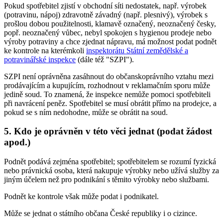
Pokud spotřebitel zjistí v obchodní síti nedostatek, např. výrobek
(potravinu, nápoj) zdravotně závadný (např. plesnivý), výrobek s
prošlou dobou použitelnosti, klamavě označený, neoznačený česky,
popř. neoznačený vůbec, nebyl spokojen s hygienou prodeje nebo
výroby potraviny a chce zjednat nápravu, má možnost podat podnět
ke kontrole na kterémkoli
inspektorátu Státní zemědělské a
potravinářské inspekce
(dále též "SZPI").
SZPI není oprávněna zasáhnout do občanskoprávního vztahu mezi
prodávajícím a kupujícím, rozhodnout v reklamačním sporu může
jedině soud. To znamená, že inspekce nemůže pomoci spotřebiteli
při navrácení peněz. Spotřebitel se musí obrátit přímo na prodejce, a
pokud se s ním nedohodne, může se obrátit na soud.
5. Kdo je oprávněn v této věci jednat (podat žádost
apod.)
Podnět podává zejména spotřebitel; spotřebitelem se rozumí fyzická
nebo právnická osoba, která nakupuje výrobky nebo užívá služby za
jiným účelem než pro podnikání s těmito výrobky nebo službami.
Podnět ke kontrole však může podat i podnikatel.
Může se jednat o státního občana České republiky i o cizince.