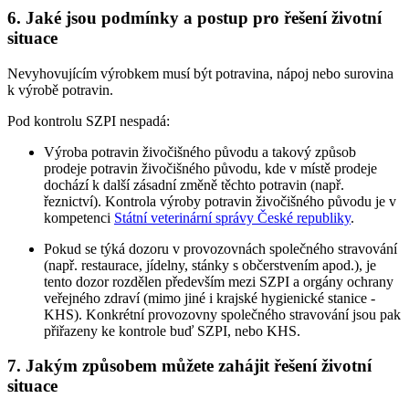
6. Jaké jsou podmínky a postup pro řešení životní
situace
Nevyhovujícím výrobkem musí být potravina, nápoj nebo surovina
k výrobě potravin.
Pod kontrolu SZPI nespadá:
Výroba potravin živočišného původu a takový způsob
prodeje potravin živočišného původu, kde v místě prodeje
dochází k další zásadní změně těchto potravin (např.
řeznictví). Kontrola výroby potravin živočišného původu je v
kompetenci
Státní veterinární správy České republiky
.
Pokud se týká dozoru v provozovnách společného stravování
(např. restaurace, jídelny, stánky s občerstvením apod.), je
tento dozor rozdělen především mezi SZPI a orgány ochrany
veřejného zdraví (mimo jiné i krajské hygienické stanice -
KHS). Konkrétní provozovny společného stravování jsou pak
přiřazeny ke kontrole buď SZPI, nebo KHS.
7. Jakým způsobem můžete zahájit řešení životní
situace