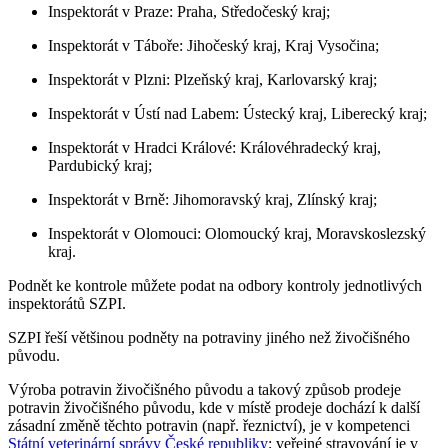
Inspektorát v Praze: Praha, Středočeský kraj;
Inspektorát v Táboře: Jihočeský kraj, Kraj Vysočina;
Inspektorát v Plzni: Plzeňský kraj, Karlovarský kraj;
Inspektorát v Ústí nad Labem: Ústecký kraj, Liberecký kraj;
Inspektorát v Hradci Králové: Královéhradecký kraj,
Pardubický kraj;
Inspektorát v Brně: Jihomoravský kraj, Zlínský kraj;
Inspektorát v Olomouci: Olomoucký kraj, Moravskoslezský
kraj.
Podnět ke kontrole můžete podat na odbory kontroly jednotlivých
inspektorátů SZPI.
SZPI řeší většinou podněty na potraviny jiného než živočišného
původu.
Výroba potravin živočišného původu a takový způsob prodeje
potravin živočišného původu, kde v místě prodeje dochází k další
zásadní změně těchto potravin (např. řeznictví), je v kompetenci
Státní veterinární správy České republiky
; veřejné stravování je v