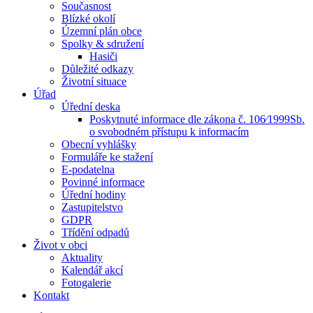
Současnost
Blízké okolí
Územní plán obce
Spolky & sdružení
Hasiči
Důležité odkazy
Životní situace
Úřad
Úřední deska
Poskytnuté informace dle zákona č. 106⁄1999Sb.
o svobodném přístupu k informacím
Obecní vyhlášky
Formuláře ke stažení
E-podatelna
Povinné informace
Úřední hodiny
Zastupitelstvo
GDPR
Třídění odpadů
Život v obci
Aktuality
Kalendář akcí
Fotogalerie
Kontakt