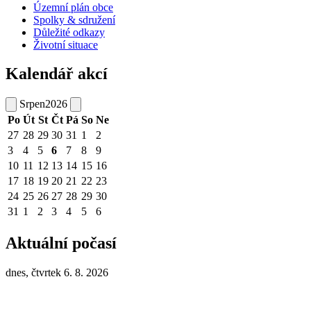
Územní plán obce
Spolky & sdružení
Důležité odkazy
Životní situace
Kalendář akcí
Srpen
2026
Po
Út
St
Čt
Pá
So
Ne
27
28
29
30
31
1
2
3
4
5
6
7
8
9
10
11
12
13
14
15
16
17
18
19
20
21
22
23
24
25
26
27
28
29
30
31
1
2
3
4
5
6
Aktuální počasí
dnes, čtvrtek 6. 8. 2026