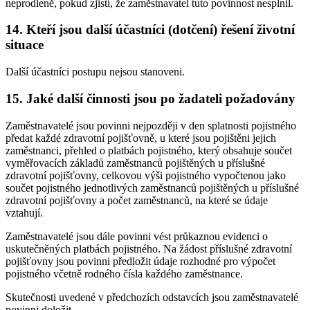
neprodleně, pokud zjistí, že zaměstnavatel tuto povinnost nesplnil.
14. Kteří jsou další účastníci (dotčení) řešení životní
situace
Další účastníci postupu nejsou stanoveni.
15. Jaké další činnosti jsou po žadateli požadovány
Zaměstnavatelé jsou povinni nejpozději v den splatnosti pojistného
předat každé zdravotní pojišťovně, u které jsou pojištěni jejich
zaměstnanci, přehled o platbách pojistného, který obsahuje součet
vyměřovacích základů zaměstnanců pojištěných u příslušné
zdravotní pojišťovny, celkovou výši pojistného vypočtenou jako
součet pojistného jednotlivých zaměstnanců pojištěných u příslušné
zdravotní pojišťovny a počet zaměstnanců, na které se údaje
vztahují.
Zaměstnavatelé jsou dále povinni vést průkaznou evidenci o
uskutečněných platbách pojistného. Na žádost příslušné zdravotní
pojišťovny jsou povinni předložit údaje rozhodné pro výpočet
pojistného včetně rodného čísla každého zaměstnance.
Skutečnosti uvedené v předchozích odstavcích jsou zaměstnavatelé
povinni doložit.