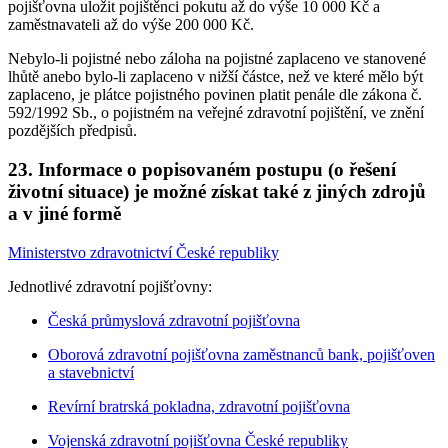
pojišťovna uložit pojištěnci pokutu až do výše 10 000 Kč a
zaměstnavateli až do výše 200 000 Kč.
Nebylo-li pojistné nebo záloha na pojistné zaplaceno ve stanovené
lhůtě anebo bylo-li zaplaceno v nižší částce, než ve které mělo být
zaplaceno, je plátce pojistného povinen platit penále dle zákona č.
592/1992 Sb., o pojistném na veřejné zdravotní pojištění, ve znění
pozdějších předpisů.
23. Informace o popisovaném postupu (o řešení
životní situace) je možné získat také z jiných zdrojů
a v jiné formě
Ministerstvo zdravotnictví České republiky
Jednotlivé zdravotní pojišťovny:
Česká průmyslová zdravotní pojišťovna
Oborová zdravotní pojišťovna zaměstnanců bank, pojišťoven
a stavebnictví
Revírní bratrská pokladna, zdravotní pojišťovna
Vojenská zdravotní pojišťovna České republiky