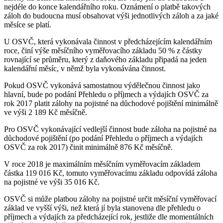
nejdéle do konce kalendářního roku. Oznámení o platbě takových
záloh do budoucna musí obsahovat výši jednotlivých záloh a za jaké
měsíce se platí.
U OSVČ, která vykonávala činnost v předcházejícím kalendářním
roce, činí výše měsíčního vyměřovacího základu 50 % z částky
rovnající se průměru, který z daňového základu připadá na jeden
kalendářní měsíc, v němž byla vykonávána činnost.
Pokud OSVČ vykonává samostatnou výdělečnou činnost jako
hlavní, bude po podání Přehledu o příjmech a výdajích OSVČ za
rok 2017 platit zálohy na pojistné na důchodové pojištění minimálně
ve výši 2 189 Kč měsíčně.
Pro OSVČ vykonávající vedlejší činnost bude záloha na pojistné na
důchodové pojištění (po podání Přehledu o příjmech a výdajích
OSVČ za rok 2017) činit minimálně 876 Kč měsíčně.
V roce 2018 je maximálním měsíčním vyměřovacím základem
částka 119 016 Kč, tomuto vyměřovacímu základu odpovídá záloha
na pojistné ve výši 35 016 Kč.
OSVČ si může platbou zálohy na pojistné určit měsíční vyměřovací
základ ve vyšší výši, než která jí byla stanovena dle přehledu o
příjmech a výdajích za předcházející rok, jestliže dle momentálních