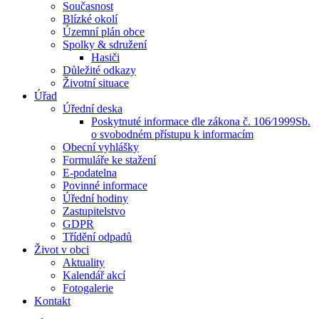
Současnost
Blízké okolí
Územní plán obce
Spolky & sdružení
Hasiči
Důležité odkazy
Životní situace
Úřad
Úřední deska
Poskytnuté informace dle zákona č. 106⁄1999Sb.
o svobodném přístupu k informacím
Obecní vyhlášky
Formuláře ke stažení
E-podatelna
Povinné informace
Úřední hodiny
Zastupitelstvo
GDPR
Třídění odpadů
Život v obci
Aktuality
Kalendář akcí
Fotogalerie
Kontakt