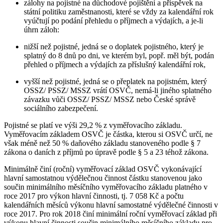
zálohy na pojistné na důchodové pojištění a příspěvek na
státní politiku zaměstnanosti, které se vždy za kalendářní rok
vyúčtují po podání přehledu o příjmech a výdajích, a je-li
úhrn záloh:
nižší než pojistné, jedná se o doplatek pojistného, který je
splatný do 8 dnů po dni, ve kterém byl, popř. měl být, podán
přehled o příjmech a výdajích za příslušný kalendářní rok,
vyšší než pojistné, jedná se o přeplatek na pojistném, který
OSSZ/ PSSZ/ MSSZ vrátí OSVČ, nemá-li jiného splatného
závazku vůči OSSZ/ PSSZ/ MSSZ nebo České správě
sociálního zabezpečení.
Pojistné se platí ve výši 29,2 % z vyměřovacího základu.
Vyměřovacím základem OSVČ je částka, kterou si OSVČ určí, ne
však méně než 50 % daňového základu stanoveného podle § 7
zákona o daních z příjmů po úpravě podle § 5 a 23 téhož zákona.
Minimálně činí (roční) vyměřovací základ OSVČ vykonávající
hlavní samostatnou výdělečnou činnost částku stanovenou jako
součin minimálního měsíčního vyměřovacího základu platného v
roce 2017 pro výkon hlavní činnosti, tj. 7 058 Kč a počtu
kalendářních měsíců výkonu hlavní samostatné výdělečné činnosti v
roce 2017. Pro rok 2018 činí minimální roční vyměřovací základ při
výkonu hlavní činnosti součin minimálního měsíčního základu pro