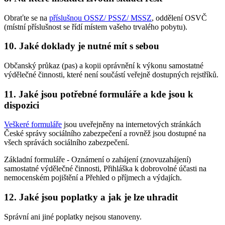
Obraťte se na
příslušnou OSSZ/ PSSZ/ MSSZ
, oddělení OSVČ
(místní příslušnost se řídí místem vašeho trvalého pobytu).
10. Jaké doklady je nutné mít s sebou
Občanský průkaz (pas) a kopii oprávnění k výkonu samostatné
výdělečné činnosti, které není součástí veřejně dostupných rejstříků.
11. Jaké jsou potřebné formuláře a kde jsou k
dispozici
Veškeré formuláře
jsou uveřejněny na internetových stránkách
České správy sociálního zabezpečení a rovněž jsou dostupné na
všech správách sociálního zabezpečení.
Základní formuláře - Oznámení o zahájení (znovuzahájení)
samostatné výdělečné činnosti, Přihláška k dobrovolné účasti na
nemocenském pojištění a Přehled o příjmech a výdajích.
12. Jaké jsou poplatky a jak je lze uhradit
Správní ani jiné poplatky nejsou stanoveny.