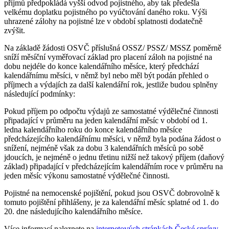
příjmů předpokládá vyšší odvod pojistného, aby tak předešla
velkému doplatku pojistného po vyúčtování daného roku. Výši
uhrazené zálohy na pojistné lze v období splatnosti dodatečně
zvýšit.
Na základě žádosti OSVČ příslušná OSSZ/ PSSZ/ MSSZ poměrně
sníží měsíční vyměřovací základ pro placení záloh na pojistné na
dobu nejdéle do konce kalendářního měsíce, který předchází
kalendářnímu měsíci, v němž byl nebo měl být podán přehled o
příjmech a výdajích za další kalendářní rok, jestliže budou splněny
následující podmínky:
Pokud příjem po odpočtu výdajů ze samostatné výdělečné činnosti
připadající v průměru na jeden kalendářní měsíc v období od 1.
ledna kalendářního roku do konce kalendářního měsíce
předcházejícího kalendářnímu měsíci, v němž byla podána žádost o
snížení, nejméně však za dobu 3 kalendářních měsíců po sobě
jdoucích, je nejméně o jednu třetinu nižší než takový příjem (daňový
základ) připadající v předcházejícím kalendářním roce v průměru na
jeden měsíc výkonu samostatné výdělečné činnosti.
Pojistné na nemocenské pojištění, pokud jsou OSVČ dobrovolně k
tomuto pojištění přihlášeny, je za kalendářní měsíc splatné od 1. do
20. dne následujícího kalendářního měsíce.
Více informací naleznete na
internetových stránkách České správy