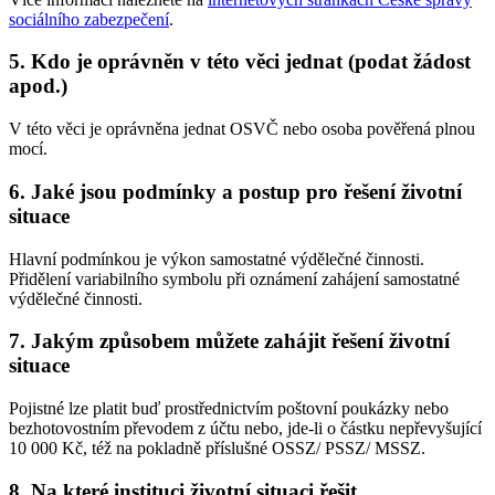
sociálního zabezpečení
.
5. Kdo je oprávněn v této věci jednat (podat žádost
apod.)
V této věci je oprávněna jednat OSVČ nebo osoba pověřená plnou
mocí.
6. Jaké jsou podmínky a postup pro řešení životní
situace
Hlavní podmínkou je výkon samostatné výdělečné činnosti.
Přidělení variabilního symbolu při oznámení zahájení samostatné
výdělečné činnosti.
7. Jakým způsobem můžete zahájit řešení životní
situace
Pojistné lze platit buď prostřednictvím poštovní poukázky nebo
bezhotovostním převodem z účtu nebo, jde-li o částku nepřevyšující
10 000 Kč, též na pokladně příslušné OSSZ/ PSSZ/ MSSZ.
8. Na které instituci životní situaci řešit