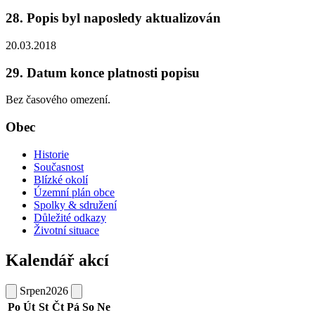
28. Popis byl naposledy aktualizován
20.03.2018
29. Datum konce platnosti popisu
Bez časového omezení.
Obec
Historie
Současnost
Blízké okolí
Územní plán obce
Spolky & sdružení
Důležité odkazy
Životní situace
Kalendář akcí
Srpen
2026
Po
Út
St
Čt
Pá
So
Ne