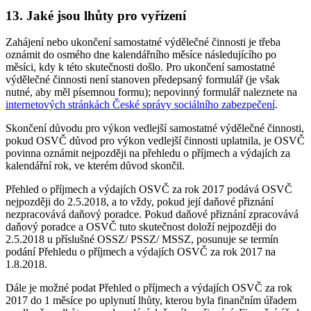
13. Jaké jsou lhůty pro vyřízení
Zahájení nebo ukončení samostatné výdělečné činnosti je třeba
oznámit do osmého dne kalendářního měsíce následujícího po
měsíci, kdy k této skutečnosti došlo. Pro ukončení samostatné
výdělečné činnosti není stanoven předepsaný formulář (je však
nutné, aby měl písemnou formu); nepovinný formulář naleznete na
internetových stránkách České správy sociálního zabezpečení
.
Skončení důvodu pro výkon vedlejší samostatné výdělečné činnosti,
pokud OSVČ důvod pro výkon vedlejší činnosti uplatnila, je OSVČ
povinna oznámit nejpozději na přehledu o příjmech a výdajích za
kalendářní rok, ve kterém důvod skončil.
Přehled o příjmech a výdajích OSVČ za rok 2017 podává OSVČ
nejpozději do 2.5.2018, a to vždy, pokud její daňové přiznání
nezpracovává daňový poradce. Pokud daňové přiznání zpracovává
daňový poradce a OSVČ tuto skutečnost doloží nejpozději do
2.5.2018 u příslušné OSSZ/ PSSZ/ MSSZ, posunuje se termín
podání Přehledu o příjmech a výdajích OSVČ za rok 2017 na
1.8.2018.
Dále je možné podat Přehled o příjmech a výdajích OSVČ za rok
2017 do 1 měsíce po uplynutí lhůty, kterou byla finančním úřadem