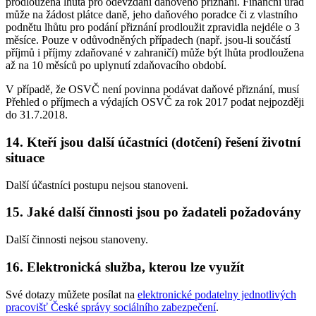
prodloužena lhůta pro odevzdání daňového přiznání. Finanční úřad
může na žádost plátce daně, jeho daňového poradce či z vlastního
podnětu lhůtu pro podání přiznání prodloužit zpravidla nejdéle o 3
měsíce. Pouze v odůvodněných případech (např. jsou-li součástí
příjmů i příjmy zdaňované v zahraničí) může být lhůta prodloužena
až na 10 měsíců po uplynutí zdaňovacího období.
V případě, že OSVČ není povinna podávat daňové přiznání, musí
Přehled o příjmech a výdajích OSVČ za rok 2017 podat nejpozději
do 31.7.2018.
14. Kteří jsou další účastníci (dotčení) řešení životní
situace
Další účastníci postupu nejsou stanoveni.
15. Jaké další činnosti jsou po žadateli požadovány
Další činnosti nejsou stanoveny.
16. Elektronická služba, kterou lze využít
Své dotazy můžete posílat na
elektronické podatelny jednotlivých
pracovišť České správy sociálního zabezpečení
.