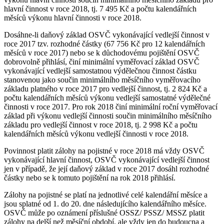
hlavní činnost v roce 2018, tj. 7 495 Kč a počtu kalendářních
měsíců výkonu hlavní činnosti v roce 2018.
Dosáhne-li daňový základ OSVČ vykonávající vedlejší činnost v
roce 2017 tzv. rozhodné částky (67 756 Kč pro 12 kalendářních
měsíců v roce 2017) nebo se k důchodovému pojištění OSVČ
dobrovolně přihlásí, činí minimální vyměřovací základ OSVČ
vykonávající vedlejší samostatnou výdělečnou činnost částku
stanovenou jako součin minimálního měsíčního vyměřovacího
základu platného v roce 2017 pro vedlejší činnost, tj. 2 824 Kč a
počtu kalendářních měsíců výkonu vedlejší samostatné výdělečné
činnosti v roce 2017. Pro rok 2018 činí minimální roční vyměřovací
základ při výkonu vedlejší činnosti součin minimálního měsíčního
základu pro vedlejší činnost v roce 2018, tj. 2 998 Kč a počtu
kalendářních měsíců výkonu vedlejší činnosti v roce 2018.
Povinnost platit zálohy na pojistné v roce 2018 má vždy OSVČ
vykonávající hlavní činnost, OSVČ vykonávající vedlejší činnost
jen v případě, že její daňový základ v roce 2017 dosáhl rozhodné
částky nebo se k tomuto pojištění na rok 2018 přihlásí.
Zálohy na pojistné se platí na jednotlivé celé kalendářní měsíce a
jsou splatné od 1. do 20. dne následujícího kalendářního měsíce.
OSVČ může po oznámení příslušné OSSZ/ PSSZ/ MSSZ platit
zálohy na delší než měsíční období, ale vždy jen do budoucna a