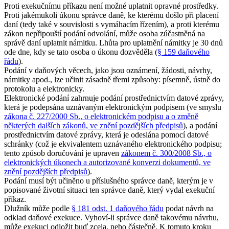
Proti exekučnímu příkazu není možné uplatnit opravné prostředky.
Proti jakémukoli úkonu správce daně, ke kterému došlo při placení
daní (tedy také v souvislosti s vymáhacím řízením), a proti kterému
zákon nepřipouští podání odvolání, může osoba zúčastněná na
správě daní uplatnit námitku. Lhůta pro uplatnění námitky je 30 dnů
ode dne, kdy se tato osoba o úkonu dozvěděla (
§ 159 daňového
řádu
).
Podání v daňových věcech, jako jsou oznámení, žádosti, návrhy,
námitky apod., lze učinit zásadně třemi způsoby: písemně, ústně do
protokolu a elektronicky.
Elektronické podání zahrnuje podání prostřednictvím datové zprávy,
která je podepsána uznávaným elektronickým podpisem (ve smyslu
zákona č. 227/2000 Sb., o elektronickém podpisu a o změně
některých dalších zákonů, ve znění pozdějších předpisů
), a podání
prostřednictvím datové zprávy, která je odeslána pomocí datové
schránky (což je ekvivalentem uznávaného elektronického podpisu;
tento způsob doručování je upraven
zákonem č. 300/2008 Sb., o
elektronických úkonech a autorizované konverzi dokumentů, ve
znění pozdějších předpisů
).
Podání musí být učiněno u příslušného správce daně, kterým je v
popisované životní situaci ten správce daně, který vydal exekuční
příkaz.
Dlužník může podle
§ 181 odst. 1 daňového řádu
podat návrh na
odklad daňové exekuce. Vyhoví-li správce daně takovému návrhu,
může exekuci odložit buď zcela, nebo částečně. K tomuto kroku