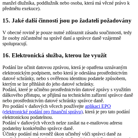
manžel dlužníka, poddlužník nebo osoba, která má věcné právo k
předmětu exekuce).
15. Jaké další činnosti jsou po žadateli požadovány
V obecné rovině je pouze nutné zdůraznit zásadu součinnosti, tedy
že osoby zúčastněné na správě daní a správce daně vzájemně
spolupracují.
16. Elektronická služba, kterou lze využít
Podání lze učinit datovou zprávou, která je opatřena uznávaným
elektronickým podpisem, nebo která je odeslána prostřednictvím
datové schránky, nebo s ověřenou identitou podatele způsobem,
kterým se lze přihlásit do jeho datové schránky.
Podání, které je učiněno prostřednictvím datové zprávy s využitím
dálkového přístupu, se přijímá na technickém zařízení správce daně
nebo prostřednictvím datové schránky správce daně.
Pro podání v daňových věcech používejte
aplikaci EPO
(elektronické podání pro finanční správu)
, která je pro tato podání
elektronickou podatelnou.
Podání v daňových věcech nelze zasílat na e-mailovou adresu
podatelny konkrétního správce daně.
Účinky podání má rovněž úkon učiněný vůči správci daně za