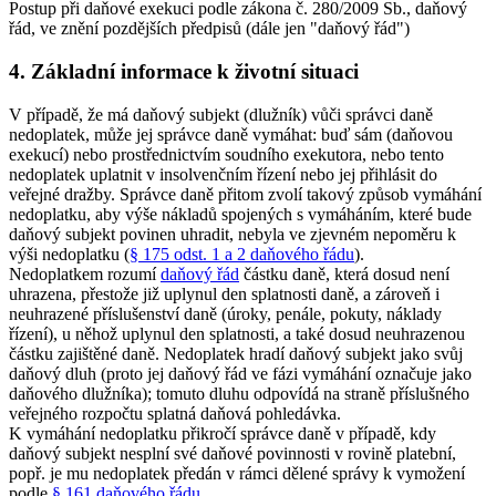
Postup při daňové exekuci podle zákona č. 280/2009 Sb., daňový
řád, ve znění pozdějších předpisů (dále jen "daňový řád")
4. Základní informace k životní situaci
V případě, že má daňový subjekt (dlužník) vůči správci daně
nedoplatek, může jej správce daně vymáhat: buď sám (daňovou
exekucí) nebo prostřednictvím soudního exekutora, nebo tento
nedoplatek uplatnit v insolvenčním řízení nebo jej přihlásit do
veřejné dražby. Správce daně přitom zvolí takový způsob vymáhání
nedoplatku, aby výše nákladů spojených s vymáháním, které bude
daňový subjekt povinen uhradit, nebyla ve zjevném nepoměru k
výši nedoplatku (
§ 175 odst. 1 a 2 daňového řádu
).
Nedoplatkem rozumí
daňový řád
částku daně, která dosud není
uhrazena, přestože již uplynul den splatnosti daně, a zároveň i
neuhrazené příslušenství daně (úroky, penále, pokuty, náklady
řízení), u něhož uplynul den splatnosti, a také dosud neuhrazenou
částku zajištěné daně. Nedoplatek hradí daňový subjekt jako svůj
daňový dluh (proto jej daňový řád ve fázi vymáhání označuje jako
daňového dlužníka); tomuto dluhu odpovídá na straně příslušného
veřejného rozpočtu splatná daňová pohledávka.
K vymáhání nedoplatku přikročí správce daně v případě, kdy
daňový subjekt nesplní své daňové povinnosti v rovině platební,
popř. je mu nedoplatek předán v rámci dělené správy k vymožení
podle
§ 161 daňového řádu
.