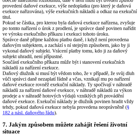
obecné náležitosti rozhodnutí, dále v něm musí být uveden způsob
provedení daňové exekuce, výše nedoplatku (pro který je daňová
exekuce nařizována), výše exekučních nákladů a odkaz na exekuční
titul.
Pokud se částka, pro kterou byla daňová exekuce nařízena, zvyšuje
po tomto nařízení o úrok z prodlení, je správce daně povinen nařídit
ve výroku exekučního příkazu i exekuci tohoto úroku.
Správce daně přijme každou platbu daně, i když není provedena
daňovým subjektem, a zachází s ní stejným způsobem, jako by ji
vykonal daňový subjekt. Vrácení platby tomu, kdo ji za daňový
subjekt uhradil, není přípustné.
Součástí exekučního příkazu může být i stanovení exekučních
nákladů za nařízení exekuce.
Daňový dlužník si musí být vědom toho, že v případě, že svůj dluh
vůči správci daně nezaplatí řádně a včas, vznikají mu po nařízení
daňové exekuce rovněž exekuční náklady. Ty spočívají v náhradě
nákladů za nařízení daňové exekuce, v náhradě nákladů za výkon
prodeje a v náhradě hotových výdajů vzniklých při provádění
daňové exekuce. Exekuční náklady je dlužník povinen hradit vždy
tehdy, pokud daňová exekuce nebyla provedena neoprávněně (
§
182 a násl. daňového řádu
).
7. Jakým způsobem můžete zahájit řešení životní
situace