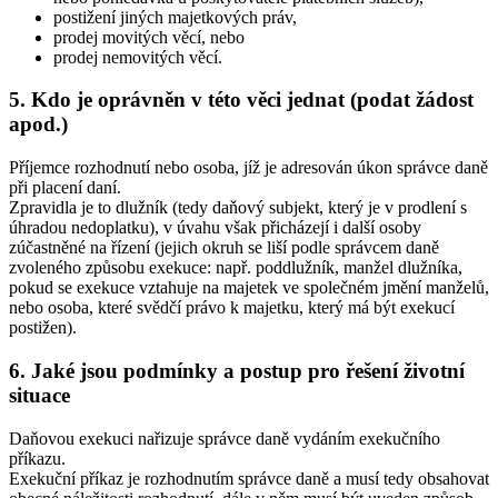
postižení jiných majetkových práv,
prodej movitých věcí, nebo
prodej nemovitých věcí.
5. Kdo je oprávněn v této věci jednat (podat žádost
apod.)
Příjemce rozhodnutí nebo osoba, jíž je adresován úkon správce daně
při placení daní.
Zpravidla je to dlužník (tedy daňový subjekt, který je v prodlení s
úhradou nedoplatku), v úvahu však přicházejí i další osoby
zúčastněné na řízení (jejich okruh se liší podle správcem daně
zvoleného způsobu exekuce: např. poddlužník, manžel dlužníka,
pokud se exekuce vztahuje na majetek ve společném jmění manželů,
nebo osoba, které svědčí právo k majetku, který má být exekucí
postižen).
6. Jaké jsou podmínky a postup pro řešení životní
situace
Daňovou exekuci nařizuje správce daně vydáním exekučního
příkazu.
Exekuční příkaz je rozhodnutím správce daně a musí tedy obsahovat