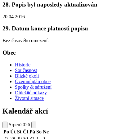
28. Popis byl naposledy aktualizován
20.04.2016
29. Datum konce platnosti popisu
Bez časového omezení.
Obec
Historie
Současnost
Blízké okolí
Územní plán obce
Spolky & sdružení
Důležité odkazy
Životní situace
Kalendář akcí
Srpen
2026
Po
Út
St
Čt
Pá
So
Ne
27
28
29
30
31
1
2