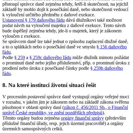
přistoupí správce daně zejména tehdy, šetří-li skutečnosti, na jejichž
základě by mohlo dojít k posečkání daně, nebo skutečnosti vedoucí
k vyloučení určitého předmětu z daňové exekuce.
Ustanovení § 179 daňového řádu
dává dlužníkovi také možnost
podat návrh na vyloučení majetku z daňové exekuce. Tento návrh
bude úspěšný zejména tehdy, jde-li o majetek, který je zákonem
vyloučen z exekuce.
Se správcem daně lze také jednat o způsobu zaplacení dlužné daně,
a to o splátkách nebo o posečkání daně ve smyslu
§ 156 daňového
řádu
.
Podle
§ 259
a
§ 259c daňového řádu
může dlužník mimoto požádat
o prominutí daně nebo jejího příslušenství, příp. o prominutí úroku z
prodlení nebo úroku z posečkané částky podle
§ 259b daňového
řádu
.
8. Na které instituci životní situaci řešit
V procesním postavení správce daně vystupují orgány veřejné moci
v rozsahu, v jakém jim je zákonem nebo na základě zákona svěřena
působnost v oblasti správy daní (
zákon č. 456/2011 Sb., o Finanční
správě České republiky, ve znění pozdějších předpisů
).
Těmito orgány budou zejména
orgány finanční správy
(především
příslušné finanční úřady, resp. jejich územní pracoviště) a orgány
územních samosprávných celků.