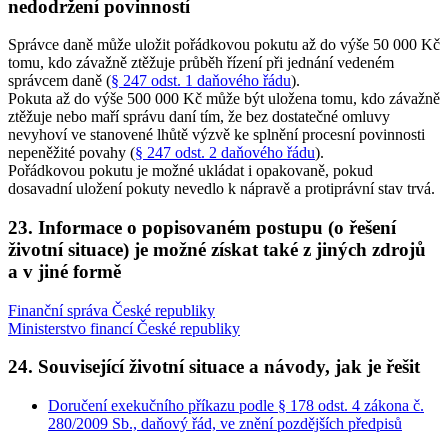
nedodržení povinností
Správce daně může uložit pořádkovou pokutu až do výše 50 000 Kč
tomu, kdo závažně ztěžuje průběh řízení při jednání vedeném
správcem daně (
§ 247 odst. 1 daňového řádu
).
Pokuta až do výše 500 000 Kč může být uložena tomu, kdo závažně
ztěžuje nebo maří správu daní tím, že bez dostatečné omluvy
nevyhoví ve stanovené lhůtě výzvě ke splnění procesní povinnosti
nepeněžité povahy (
§ 247 odst. 2 daňového řádu
).
Pořádkovou pokutu je možné ukládat i opakovaně, pokud
dosavadní uložení pokuty nevedlo k nápravě a protiprávní stav trvá.
23. Informace o popisovaném postupu (o řešení
životní situace) je možné získat také z jiných zdrojů
a v jiné formě
Finanční správa České republiky
Ministerstvo financí České republiky
24. Související životní situace a návody, jak je řešit
Doručení exekučního příkazu podle § 178 odst. 4 zákona č.
280/2009 Sb., daňový řád, ve znění pozdějších předpisů