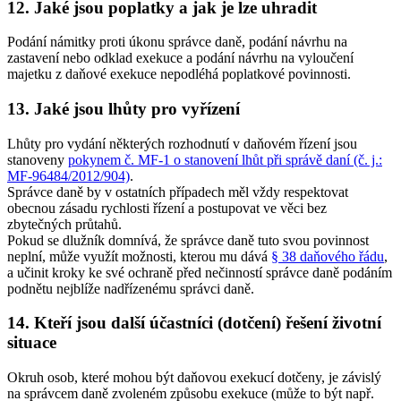
12. Jaké jsou poplatky a jak je lze uhradit
Podání námitky proti úkonu správce daně, podání návrhu na
zastavení nebo odklad exekuce a podání návrhu na vyloučení
majetku z daňové exekuce nepodléhá poplatkové povinnosti.
13. Jaké jsou lhůty pro vyřízení
Lhůty pro vydání některých rozhodnutí v daňovém řízení jsou
stanoveny
pokynem č. MF-1 o stanovení lhůt při správě daní (č. j.:
MF-96484/2012/904)
.
Správce daně by v ostatních případech měl vždy respektovat
obecnou zásadu rychlosti řízení a postupovat ve věci bez
zbytečných průtahů.
Pokud se dlužník domnívá, že správce daně tuto svou povinnost
neplní, může využít možnosti, kterou mu dává
§ 38 daňového řádu
,
a učinit kroky ke své ochraně před nečinností správce daně podáním
podnětu nejblíže nadřízenému správci daně.
14. Kteří jsou další účastníci (dotčení) řešení životní
situace
Okruh osob, které mohou být daňovou exekucí dotčeny, je závislý
na správcem daně zvoleném způsobu exekuce (může to být např.