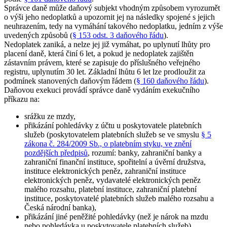
Správce daně může daňový subjekt vhodným způsobem vyrozumět
o výši jeho nedoplatků a upozornit jej na následky spojené s jejich
neuhrazením, tedy na vymáhání takového nedoplatku, jedním z výše
uvedených způsobů (
§ 153 odst. 3 daňového řádu
).
Nedoplatek zaniká, a nelze jej již vymáhat, po uplynutí lhůty pro
placení daně, která činí 6 let, a pokud je nedoplatek zajištěn
zástavním právem, které se zapisuje do příslušného veřejného
registru, uplynutím 30 let. Základní lhůtu 6 let lze prodloužit za
podmínek stanovených daňovým řádem (
§ 160 daňového řádu
).
Daňovou exekuci provádí správce daně vydáním exekučního
příkazu na:
srážku ze mzdy,
přikázání pohledávky z účtu u poskytovatele platebních
služeb (poskytovatelem platebních služeb se ve smyslu
§ 5
zákona č. 284/2009 Sb., o platebním styku, ve znění
pozdějších předpisů
, rozumí: banky, zahraniční banky a
zahraniční finanční instituce, spořitelní a úvěrní družstva,
instituce elektronických peněz, zahraniční instituce
elektronických peněz, vydavatelé elektronických peněz
malého rozsahu, platební instituce, zahraniční platební
instituce, poskytovatelé platebních služeb malého rozsahu a
Česká národní banka),
přikázání jiné peněžité pohledávky (než je nárok na mzdu
nebo pohledávka u poskytovatele platebních služeb),