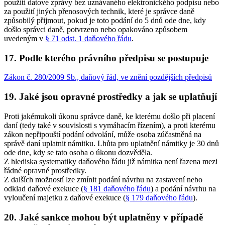
použití datové zprávy bez uznávaného elektronického podpisu nebo
za použití jiných přenosových technik, které je správce daně
způsobilý přijmout, pokud je toto podání do 5 dnů ode dne, kdy
došlo správci daně, potvrzeno nebo opakováno způsobem
uvedeným v
§ 71 odst. 1 daňového řádu
.
17. Podle kterého právního předpisu se postupuje
Zákon č. 280/2009 Sb., daňový řád, ve znění pozdějších předpisů
19. Jaké jsou opravné prostředky a jak se uplatňují
Proti jakémukoli úkonu správce daně, ke kterému došlo při placení
daní (tedy také v souvislosti s vymáhacím řízením), a proti kterému
zákon nepřipouští podání odvolání, může osoba zúčastněná na
správě daní uplatnit námitku. Lhůta pro uplatnění námitky je 30 dnů
ode dne, kdy se tato osoba o úkonu dozvěděla.
Z hlediska systematiky daňového řádu již námitka není řazena mezi
řádné opravné prostředky.
Z dalších možností lze zmínit podání návrhu na zastavení nebo
odklad daňové exekuce (
§ 181 daňového řádu
) a podání návrhu na
vyloučení majetku z daňové exekuce (
§ 179 daňového řádu
).
20. Jaké sankce mohou být uplatněny v případě