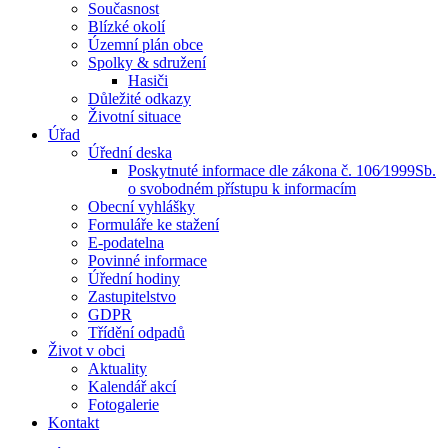
Současnost
Blízké okolí
Územní plán obce
Spolky & sdružení
Hasiči
Důležité odkazy
Životní situace
Úřad
Úřední deska
Poskytnuté informace dle zákona č. 106⁄1999Sb.
o svobodném přístupu k informacím
Obecní vyhlášky
Formuláře ke stažení
E-podatelna
Povinné informace
Úřední hodiny
Zastupitelstvo
GDPR
Třídění odpadů
Život v obci
Aktuality
Kalendář akcí
Fotogalerie
Kontakt