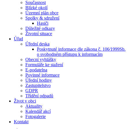
Současnost
Blízké okolí
Územní plán obce
Spolky & sdružení
Hasiči
Důležité odkazy
Životní situace
Úřad
Úřední deska
Poskytnuté informace dle zákona č. 106⁄1999Sb.
o svobodném přístupu k informacím
Obecní vyhlášky
Formuláře ke stažení
E-podatelna
Povinné informace
Úřední hodiny
Zastupitelstvo
GDPR
Třídění odpadů
Život v obci
Aktuality
Kalendář akcí
Fotogalerie
Kontakt