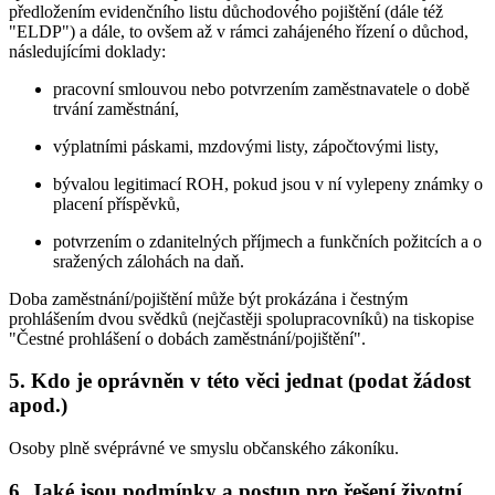
předložením evidenčního listu důchodového pojištění (dále též
"ELDP") a dále, to ovšem až v rámci zahájeného řízení o důchod,
následujícími doklady:
pracovní smlouvou nebo potvrzením zaměstnavatele o době
trvání zaměstnání,
výplatními páskami, mzdovými listy, zápočtovými listy,
bývalou legitimací ROH, pokud jsou v ní vylepeny známky o
placení příspěvků,
potvrzením o zdanitelných příjmech a funkčních požitcích a o
sražených zálohách na daň.
Doba zaměstnání/pojištění může být prokázána i čestným
prohlášením dvou svědků (nejčastěji spolupracovníků) na tiskopise
"Čestné prohlášení o dobách zaměstnání/pojištění".
5. Kdo je oprávněn v této věci jednat (podat žádost
apod.)
Osoby plně svéprávné ve smyslu občanského zákoníku.
6. Jaké jsou podmínky a postup pro řešení životní