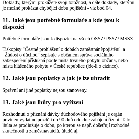
Doklady, kterými prokážete svoji totožnost, a dále doklady, kterými
je možné prokázat chybějící dobu pojištění - viz bod 04.
11. Jaké jsou potřebné formuláře a kde jsou k
dispozici
Potřebné formuláře jsou k dispozici na všech OSSZ/ PSSZ/ MSSZ.
Tiskopisy "Čestné prohlášení o dobách zaměstnání/pojištění" a
"Žádost o důchod" sepisuje s občanem správa sociálního
zabezpečení příslušná podle místa trvalého pobytu občana, nebo
místa hlášeného pobytu v České republice (jde-li o cizince).
12. Jaké jsou poplatky a jak je lze uhradit
Správní ani jiné poplatky nejsou stanoveny.
13. Jaké jsou lhůty pro vyřízení
Rozhodnutí o přiznání dávky důchodového pojištění je orgán
povinen vydat nejpozději do 90 dnů ode dne zahájení řízení. Tato
lhůta se prodlužuje o dobu, po kterou se např. došetřují rozhodné
skutečnosti u zaměstnavatelů, úřadů aj.