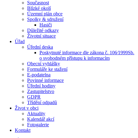
Současnost
Blízké okolí
Územní plán obce
Spolky & sdružení
Hasiči
Důležité odkazy
Životní situace
Úřad
Úřední deska
Poskytnuté informace dle zákona č. 106⁄1999Sb.
o svobodném přístupu k informacím
Obecní vyhlášky
Formuláře ke stažení
E-podatelna
Povinné informace
Úřední hodiny
Zastupitelstvo
GDPR
Třídění odpadů
Život v obci
Aktuality
Kalendář akcí
Fotogalerie
Kontakt