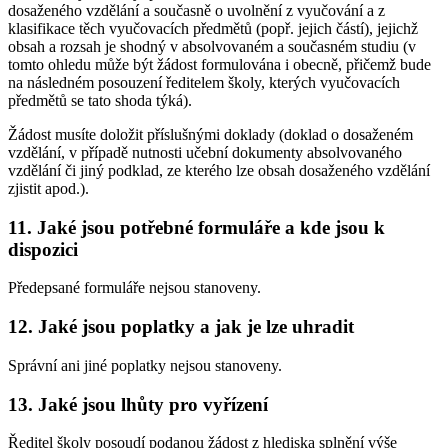
dosaženého vzdělání a současně o uvolnění z vyučování a z
klasifikace těch vyučovacích předmětů (popř. jejich částí), jejichž
obsah a rozsah je shodný v absolvovaném a současném studiu (v
tomto ohledu může být žádost formulována i obecně, přičemž bude
na následném posouzení ředitelem školy, kterých vyučovacích
předmětů se tato shoda týká).
Žádost musíte doložit příslušnými doklady (doklad o dosaženém
vzdělání, v případě nutnosti učební dokumenty absolvovaného
vzdělání či jiný podklad, ze kterého lze obsah dosaženého vzdělání
zjistit apod.).
11. Jaké jsou potřebné formuláře a kde jsou k
dispozici
Předepsané formuláře nejsou stanoveny.
12. Jaké jsou poplatky a jak je lze uhradit
Správní ani jiné poplatky nejsou stanoveny.
13. Jaké jsou lhůty pro vyřízení
Ředitel školy posoudí podanou žádost z hlediska splnění výše