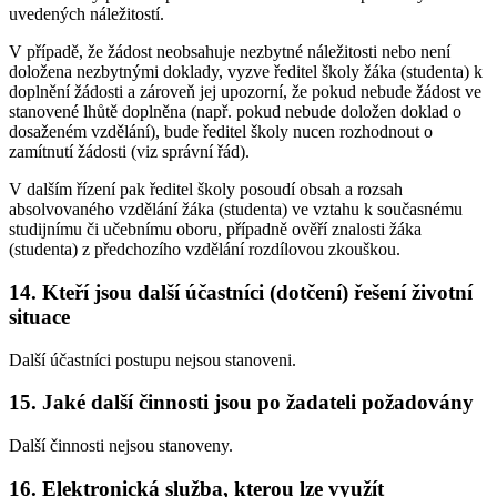
uvedených náležitostí.
V případě, že žádost neobsahuje nezbytné náležitosti nebo není
doložena nezbytnými doklady, vyzve ředitel školy žáka (studenta) k
doplnění žádosti a zároveň jej upozorní, že pokud nebude žádost ve
stanovené lhůtě doplněna (např. pokud nebude doložen doklad o
dosaženém vzdělání), bude ředitel školy nucen rozhodnout o
zamítnutí žádosti (viz správní řád).
V dalším řízení pak ředitel školy posoudí obsah a rozsah
absolvovaného vzdělání žáka (studenta) ve vztahu k současnému
studijnímu či učebnímu oboru, případně ověří znalosti žáka
(studenta) z předchozího vzdělání rozdílovou zkouškou.
14. Kteří jsou další účastníci (dotčení) řešení životní
situace
Další účastníci postupu nejsou stanoveni.
15. Jaké další činnosti jsou po žadateli požadovány
Další činnosti nejsou stanoveny.
16. Elektronická služba, kterou lze využít