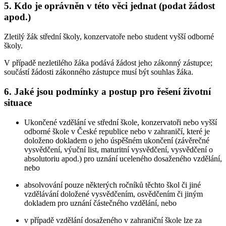
5. Kdo je oprávněn v této věci jednat (podat žádost
apod.)
Zletilý žák střední školy, konzervatoře nebo student vyšší odborné
školy.
V případě nezletilého žáka podává žádost jeho zákonný zástupce;
součástí žádosti zákonného zástupce musí být souhlas žáka.
6. Jaké jsou podmínky a postup pro řešení životní
situace
Ukončené vzdělání ve střední škole, konzervatoři nebo vyšší
odborné škole v České republice nebo v zahraničí, které je
doloženo dokladem o jeho úspěšném ukončení (závěrečné
vysvědčení, výuční list, maturitní vysvědčení, vysvědčení o
absolutoriu apod.) pro uznání uceleného dosaženého vzdělání,
nebo
absolvování pouze některých ročníků těchto škol či jiné
vzdělávání doložené vysvědčením, osvědčením či jiným
dokladem pro uznání částečného vzdělání, nebo
v případě vzdělání dosaženého v zahraniční škole lze za