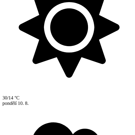
30/14 °C
pondělí
10. 8.