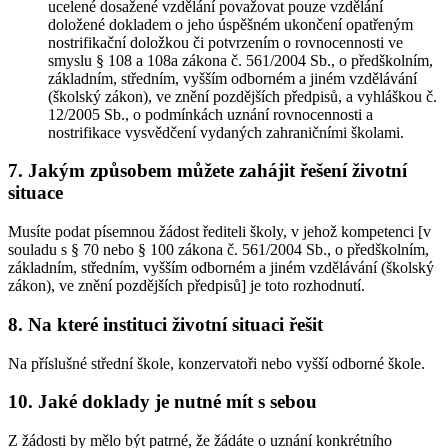
ucelené dosažené vzdělání považovat pouze vzdělání
doložené dokladem o jeho úspěšném ukončení opatřeným
nostrifikační doložkou či potvrzením o rovnocennosti ve
smyslu § 108 a 108a zákona č. 561/2004 Sb., o předškolním,
základním, středním, vyšším odborném a jiném vzdělávání
(školský zákon), ve znění pozdějších předpisů, a vyhláškou č.
12/2005 Sb., o podmínkách uznání rovnocennosti a
nostrifikace vysvědčení vydaných zahraničními školami.
7. Jakým způsobem můžete zahájit řešení životní
situace
Musíte podat písemnou žádost řediteli školy, v jehož kompetenci [v
souladu s § 70 nebo § 100 zákona č. 561/2004 Sb., o předškolním,
základním, středním, vyšším odborném a jiném vzdělávání (školský
zákon), ve znění pozdějších předpisů] je toto rozhodnutí.
8. Na které instituci životní situaci řešit
Na příslušné střední škole, konzervatoři nebo vyšší odborné škole.
10. Jaké doklady je nutné mít s sebou
Z žádosti by mělo být patrné, že žádáte o uznání konkrétního