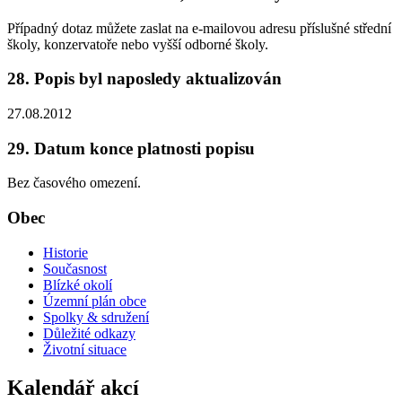
Případný dotaz můžete zaslat na e-mailovou adresu příslušné střední
školy, konzervatoře nebo vyšší odborné školy.
28. Popis byl naposledy aktualizován
27.08.2012
29. Datum konce platnosti popisu
Bez časového omezení.
Obec
Historie
Současnost
Blízké okolí
Územní plán obce
Spolky & sdružení
Důležité odkazy
Životní situace
Kalendář akcí