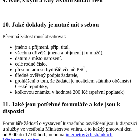
9. Kde, s kým a kdy životní situaci řešit
10. Jaké doklady je nutné mít s sebou
Písemná žádost musí obsahovat:
jméno a příjmení, příp. titul,
všechna dřívější jména a příjmení (i u mužů),
datum a místo narození,
celé rodné číslo,
přesnou adresu bydliště včetně PSČ,
úředně ověřený podpis žadatele,
prohlášení o tom, že žadatel je nositelem státního občanství
České republiky,
kolkovou známku v hodnotě 200 Kč (správní poplatek).
11. Jaké jsou potřebné formuláře a kde jsou k
dispozici
Formuláře žádostí o vystavení lustračního osvědčení jsou k dispozici
u služby ve vestibulu Ministerstva vnitra, a to každý pracovní den
od 8:00 do 17:00 hod., nebo na
internetových stránkách