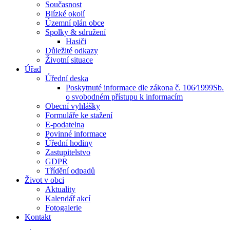
Současnost
Blízké okolí
Územní plán obce
Spolky & sdružení
Hasiči
Důležité odkazy
Životní situace
Úřad
Úřední deska
Poskytnuté informace dle zákona č. 106⁄1999Sb.
o svobodném přístupu k informacím
Obecní vyhlášky
Formuláře ke stažení
E-podatelna
Povinné informace
Úřední hodiny
Zastupitelstvo
GDPR
Třídění odpadů
Život v obci
Aktuality
Kalendář akcí
Fotogalerie
Kontakt