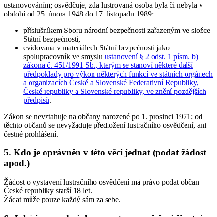
ustanovováním; osvědčuje, zda lustrovaná osoba byla či nebyla v
období od 25. února 1948 do 17. listopadu 1989:
příslušníkem Sboru národní bezpečnosti zařazeným ve složce
Státní bezpečnosti,
evidována v materiálech Státní bezpečnosti jako
spolupracovník ve smyslu
ustanovení § 2 odst. 1 písm. b)
zákona č. 451/1991 Sb., kterým se stanoví některé další
předpoklady pro výkon některých funkcí ve státních orgánech
a organizacích České a Slovenské Federativní Republiky,
České republiky a Slovenské republiky, ve znění pozdějších
předpisů
.
Zákon se
nevztahuje na občany narozené po 1. prosinci 1971
; od
těchto občanů se nevyžaduje předložení lustračního osvědčení, ani
čestné prohlášení.
5. Kdo je oprávněn v této věci jednat (podat žádost
apod.)
Žádost o vystavení lustračního osvědčení má právo podat občan
České republiky starší 18 let.
Žádat může pouze každý sám za sebe.