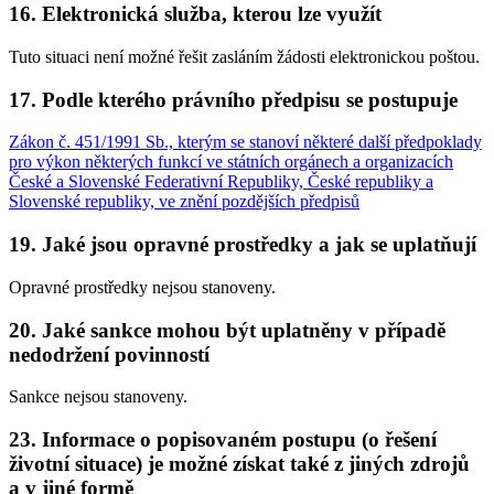
16. Elektronická služba, kterou lze využít
Tuto situaci není možné řešit zasláním žádosti elektronickou poštou.
17. Podle kterého právního předpisu se postupuje
Zákon č. 451/1991 Sb., kterým se stanoví některé další předpoklady
pro výkon některých funkcí ve státních orgánech a organizacích
České a Slovenské Federativní Republiky, České republiky a
Slovenské republiky, ve znění pozdějších předpisů
19. Jaké jsou opravné prostředky a jak se uplatňují
Opravné prostředky nejsou stanoveny.
20. Jaké sankce mohou být uplatněny v případě
nedodržení povinností
Sankce nejsou stanoveny.
23. Informace o popisovaném postupu (o řešení
životní situace) je možné získat také z jiných zdrojů
a v jiné formě