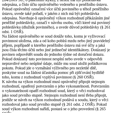
odepsána, a číslo účtu oprávněného vedeného u peněžního ústavu.
Pokud oprávněný označení více účtů povinného u téhož peněžního
ústavu, uvede také pořadí, v jakém z nich má být pohledávka
odepsána. Navrhuje-li oprávněný výkon rozhodnutí přikázáním jiné
peněžité pohledávky, označí v návrhu osobu, vůči které má povinný
pohledávku (dlužník povinného), a uvede důvod pohledávky (§ 261
odst. 1 OSŘ).
Na žádost oprávněného se soud dotáže toho, komu je vyživovací
povinnost uložena, zda a od koho pobírá mzdu nebo jiný pravidelný
příjem, popřípadě u kterého peněžního ústavu má své účty a jaká
jsou čísla těchto účtů nebo jiné jedinečné identifikátory. Dotázaný je
povinen odpovědět soudu do jednoho týdne od doručení dotazu.
Pokud dotázaný tuto povinnost nesplní nebo uvede v odpovědi
nepravdivé nebo neúplné údaje, může mu soud uložit pořádkovou
pokutu. Pokud jde o vymáhání výživného pro nezletilé dítě,
poskytne soud na žádost účastníka pomoc při zjišťování bydliště
toho, komu z rozhodnutí vyplývá povinnost (§ 260 OSŘ).
K návrhu na výkon rozhodnutí musí oprávněný připojit stejnopis
rozhodnutí, opatřený potvrzením o jeho vykonatelnosti. Potvrzením
o vykonatelnosti opatří rozhodnutí soud, který o věci rozhodoval
jako soud prvního stupně. Stejnopis rozhodnutí není třeba připojit,
jestliže se návrh na výkon rozhodnutí podává u soudu, který o věci
rozhodoval jako soud prvního stupně (§ 261 odst. 2 OSŘ). Pokud
soud výkon rozhodnutí nařídí, postará se o jeho provedení (§ 265