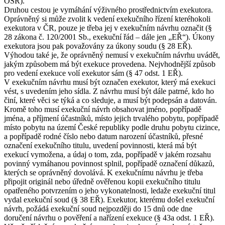
OSŘ).
Druhou cestou je vymáhání výživného prostřednictvím exekutora.
Oprávněný si může zvolit k vedení exekučního řízení kteréhokoli
exekutora v ČR, pouze je třeba jej v exekučním návrhu označit (§
28 zákona č. 120/2001 Sb., exekuční řád – dále jen „EŘ“). Úkony
exekutora jsou pak považovány za úkony soudu (§ 28 EŘ).
Výhodou také je, že oprávněný nemusí v exekučním návrhu uvádět,
jakým způsobem má být exekuce provedena. Nejvhodnější způsob
pro vedení exekuce volí exekutor sám (§ 47 odst. 1 EŘ).
V exekučním návrhu musí být označen exekutor, který má exekuci
vést, s uvedením jeho sídla. Z návrhu musí být dále patrné, kdo ho
činí, které věci se týká a co sleduje, a musí být podepsán a datován.
Kromě toho musí exekuční návrh obsahovat jméno, popřípadě
jména, a příjmení účastníků, místo jejich trvalého pobytu, popřípadě
místo pobytu na území České republiky podle druhu pobytu cizince,
a popřípadě rodné číslo nebo datum narození účastníků, přesné
označení exekučního titulu, uvedení povinnosti, která má být
exekucí vymožena, a údaj o tom, zda, popřípadě v jakém rozsahu
povinný vymáhanou povinnost splnil, popřípadě označení důkazů,
kterých se oprávněný dovolává. K exekučnímu návrhu je třeba
připojit originál nebo úředně ověřenou kopii exekučního titulu
opatřeného potvrzením o jeho vykonatelnosti, ledaže exekuční titul
vydal exekuční soud (§ 38 EŘ). Exekutor, kterému došel exekuční
návrh, požádá exekuční soud nejpozději do 15 dnů ode dne
doručení návrhu o pověření a nařízení exekuce (§ 43a odst. 1 EŘ).