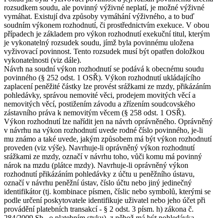
rozsudkem soudu, ale povinný výživné neplatí, je možné výživné
vymáhat. Existují dva způsoby vymáhání výživného, a to buď
soudním výkonem rozhodnutí, či prostřednictvím exekuce. V obou
případech je základem pro výkon rozhodnutí exekuční titul, kterým
je vykonatelný rozsudek soudu, jímž byla povinnému uložena
vyživovací povinnost. Tento rozsudek musí být opatřen doložkou
vykonatelnosti (viz dále).
Návrh na soudní výkon rozhodnutí se podává k obecnému soudu
povinného (§ 252 odst. 1 OSŘ). Výkon rozhodnutí ukládajícího
zaplacení peněžité částky lze provést srážkami ze mzdy, přikázáním
pohledávky, správou nemovité věci, prodejem movitých věcí a
nemovitých věcí, postižením závodu a zřízením soudcovského
zástavního práva k nemovitým věcem (§ 258 odst. 1 OSŘ).
Výkon rozhodnutí lze nařídit jen na návrh oprávněného. Oprávněný
v návrhu na výkon rozhodnutí uvede rodné číslo povinného, je-li
mu známo a také uvede, jakým způsobem má být výkon rozhodnutí
proveden (viz výše). Navrhuje-li oprávněný výkon rozhodnutí
srážkami ze mzdy, označí v návrhu toho, vůči komu má povinný
nárok na mzdu (plátce mzdy). Navrhuje-li oprávněný výkon
rozhodnutí přikázáním pohledávky z účtu u peněžního ústavu,
označí v návrhu peněžní ústav, číslo účtu nebo jiný jedinečný
identifikátor (tj. kombinace písmen, číslic nebo symbolů, kterými se
podle určení poskytovatele identifikuje uživatel nebo jeho účet při
provádění platebních transakcí - § 2 odst. 3 písm. h) zákona č.
284/2009 Sb., o platebním styku), z něhož má být pohledávka