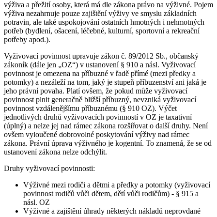
výživa a přežití osoby, která má dle zákona právo na výživné. Pojem
výživa nezahrnuje pouze zajištění výživy ve smyslu základních
potravin, ale také uspokojování ostatních hmotných i nehmotných
potřeb (bydlení, ošacení, léčebné, kulturní, sportovní a rekreační
potřeby apod.).
Vyživovací povinnost upravuje zákon č. 89/2012 Sb., občanský
zákoník (dále jen „OZ“) v ustanovení § 910 a násl. Vyživovací
povinnost je omezena na příbuzné v řadě přímé (mezi předky a
potomky) a nezáleží na tom, jaký je stupeň příbuzenství ani jaká je
jeho právní povaha. Platí ovšem, že pokud může vyživovací
povinnost plnit generačně bližší příbuzný, nevzniká vyživovací
povinnost vzdálenějšímu příbuznému (§ 910 OZ). Výčet
jednotlivých druhů vyživovacích povinností v OZ je taxativní
(úplný) a nelze jej nad rámec zákona rozšiřovat o další druhy. Není
ovšem vyloučené dobrovolné poskytování výživy nad rámec
zákona. Právní úprava výživného je kogentní. To znamená, že se od
ustanovení zákona nelze odchýlit.
Druhy vyživovací povinnosti:
Výživné mezi rodiči a dětmi a předky a potomky (vyživovací
povinnost rodičů vůči dětem, dětí vůči rodičům) - § 915 a
násl. OZ
Výživné a zajištění úhrady některých nákladů neprovdané