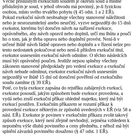
Věcně příslušným exekučním soudem je okresní soud a místně
příslušným je soud, v jehož obvodu má povinný, je-li fyzickou
osobou, místo svého trvalého pobytu (§ 45 odst. 1 a 2 EŘ).
Pokud exekuční návrh neobsahuje všechny stanovené náležitosti
nebo je nesrozumitelný anebo neurčitý, vyzve nejpozději do 15 dnů
exekutor, kterému byl doručen návrh na nařízení exekuce,
oprávněného, aby návrh opravil nebo doplnil, určí mu lhůtu a poučí
ho o tom, jak je třeba opravu nebo doplnění provést. Není-li v
určené lhůtě návrh řádně opraven nebo doplněn a v řízení nelze pro
tento nedostatek pokračovat nebo není-li přiložen exekuční titul,
exekutor usnesením exekuční návrh odmítne. O těchto následcích
musí být oprávněný poučen. Jestliže nejsou splněny všechny
zákonem stanovené předpoklady pro vedení exekuce a exekuční
návrh nebude odmítnut, exekutor exekuční návrh usnesením
nejpozději ve lhůtě 15 dní od doručení pověření od exekučního
soudu zamítne (§ 39 EŘ).
Poté, co byla exekuce zapsána do rejstříku zahájených exekucí,
exekutor posoudí, jakým způsobem bude exekuce provedena, a
vydá nebo zruší exekuční příkaz ohledně majetku, který má být
exekucí postižen. Exekučním příkazem se rozumí příkaz k
provedení exekuce některým ze způsobů uvedených v EŘ (viz 58 a
násl. EŘ). Exekutor je povinen v exekučním příkazu zvolit takový
způsob exekuce, který není zřejmě nevhodný, zejména vzhledem k
nepoměru výše dluhů povinného a ceny předmětu, z něhož má být
splnění závazků povinného dosaženo (§ 47 odst. 1 EŘ).