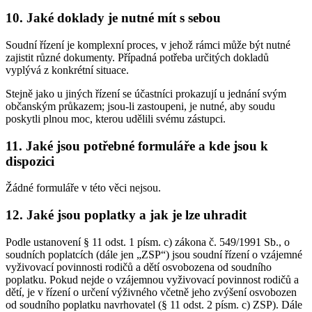
10. Jaké doklady je nutné mít s sebou
Soudní řízení je komplexní proces, v jehož rámci může být nutné
zajistit různé dokumenty. Případná potřeba určitých dokladů
vyplývá z konkrétní situace.
Stejně jako u jiných řízení se účastníci prokazují u jednání svým
občanským průkazem; jsou-li zastoupeni, je nutné, aby soudu
poskytli plnou moc, kterou udělili svému zástupci.
11. Jaké jsou potřebné formuláře a kde jsou k
dispozici
Žádné formuláře v této věci nejsou.
12. Jaké jsou poplatky a jak je lze uhradit
Podle ustanovení § 11 odst. 1 písm. c) zákona č. 549/1991 Sb., o
soudních poplatcích (dále jen „ZSP“) jsou soudní řízení o vzájemné
vyživovací povinnosti rodičů a dětí osvobozena od soudního
poplatku. Pokud nejde o vzájemnou vyživovací povinnost rodičů a
dětí, je v řízení o určení výživného včetně jeho zvýšení osvobozen
od soudního poplatku navrhovatel (§ 11 odst. 2 písm. c) ZSP). Dále