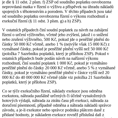
je dle § 11 odst. 2 písm. f) ZSP od soudního poplatku osvobozena
neprovdaná matka v řízení o výživu a příspěvek na úhradu nákladů
spojených s těhotenstvím a porodem. V těchto případech jsou také
od soudního poplatku osvobozena řízení o výkonu rozhodnutí a
exekuční řízení (§ 11 odst. 3 písm. g) a h) ZSP).
V ostatních případech činí soudní poplatek za návrh na zahájení
řízení o určení výživného, včetně jeho zvýšení, jakož i o snížení
nebo zrušení výživného, 500 Kč, pokud jde o peněžité plnění do
částky 50 000 Kč včetně, anebo 1 % (nejvýše však 15 000 Kč) z
vymáhané částky, pokud je peněžité plnění vyšší než 50 000 Kč
(položka 7 Sazebníku poplatků, který je přílohou ZSP). Pokud v
ostatních případech bude podán návrh na nařízení výkonu
rozhodnutí, činí soudní poplatek 1 000 Kč, pokud je vymáháno
peněžité plnění do částky 20 000 Kč včetně, anebo 5 % z vymáhané
částky, pokud je vymáháno peněžité plnění v částce vyšší než 20
000 Kč do 40 000 000 Kč včetně (dále viz položka 21 Sazebníku
poplatků, který je přílohou ZSP).
Co se týče exekučního řízení, náklady exekuce jsou odměna
exekutora, náhrada paušálně určených či účelně vynaložených
hotových výdajů, náhrada za ztrátu času při exekuci, náhrada za
doručení písemností, případně odměna a náhrada nákladů správce
závodu, a je-li exekutor nebo správce podniku plátcem daně z
přidané hodnoty, je nákladem exekuce rovněž příslušná daň z