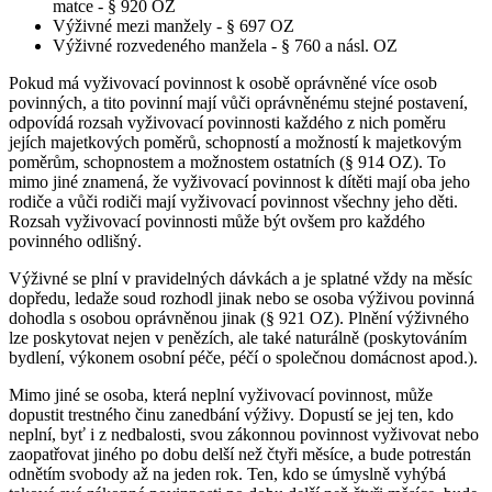
matce - § 920 OZ
Výživné mezi manžely - § 697 OZ
Výživné rozvedeného manžela - § 760 a násl. OZ
Pokud má vyživovací povinnost k osobě oprávněné více osob
povinných, a tito povinní mají vůči oprávněnému stejné postavení,
odpovídá rozsah vyživovací povinnosti každého z nich poměru
jejích majetkových poměrů, schopností a možností k majetkovým
poměrům, schopnostem a možnostem ostatních (§ 914 OZ). To
mimo jiné znamená, že vyživovací povinnost k dítěti mají oba jeho
rodiče a vůči rodiči mají vyživovací povinnost všechny jeho děti.
Rozsah vyživovací povinnosti může být ovšem pro každého
povinného odlišný.
Výživné se plní v pravidelných dávkách a je splatné vždy na měsíc
dopředu, ledaže soud rozhodl jinak nebo se osoba výživou povinná
dohodla s osobou oprávněnou jinak (§ 921 OZ). Plnění výživného
lze poskytovat nejen v penězích, ale také naturálně (poskytováním
bydlení, výkonem osobní péče, péčí o společnou domácnost apod.).
Mimo jiné se osoba, která neplní vyživovací povinnost, může
dopustit trestného činu zanedbání výživy. Dopustí se jej ten, kdo
neplní, byť i z nedbalosti, svou zákonnou povinnost vyživovat nebo
zaopatřovat jiného po dobu delší než čtyři měsíce, a bude potrestán
odnětím svobody až na jeden rok. Ten, kdo se úmyslně vyhýbá