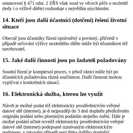
ustanovení § 471 odst. 2 ZŘS však soud ve věcech péče o nezletilé
(tedy i o výživě dítěte) rozhoduje s největším urychlením.
14. Kteří jsou další účastníci (dotčení) řešení životní
situace
Obecně jsou účastníky řízení oprávněný a povinný, přičemž v
případě určování výživy nezletilého dítěte může být účastníkem též
navrhovatel.
15. Jaké další činnosti jsou po žadateli požadovány
Soudní řízení je komplexní proces, v jehož rámci může být po
účastnících požadována různá součinnost. Další činnosti mohou
vyplývat z konkrétních situací.
16. Elektronická služba, kterou lze využít
Návrh je možné podat též elektronicky prostřednictvím veřejné
datové sítě (internet), je-li nejpozději do 3 dnů doplněn předložením
originálu podání nebo písemným podáním stejného znění. Dále je
možné podání učinit rovněž elektronicky prostřednictvím veřejné
datové sítě (internet) podepsané uznávaným elektronickým
podpisem, v takovém případě není třeba dalšího doplnění.