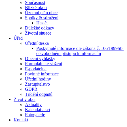
Současnost
Blízké okolí
Územní plán obce
Spolky & sdružení
Hasiči
Důležité odkazy
Životní situace
Úřad
Úřední deska
Poskytnuté informace dle zákona č. 106⁄1999Sb.
o svobodném přístupu k informacím
Obecní vyhlášky
Formuláře ke stažení
E-podatelna
Povinné informace
Úřední hodiny
Zastupitelstvo
GDPR
Třídění odpadů
Život v obci
Aktuality
Kalendář akcí
Fotogalerie
Kontakt