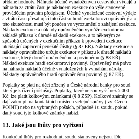
přidané hodnoty. Náhrada účelně vynaložených cestovních výdajů a
náhrada za ztrátu času je nákladem exekuce do výše stanovené
prováděcím právním předpisem. Účelně vynaložené cestovní výdaje
a ztrátu času přesahující tuto částku hradí exekutorovi oprávněný a o
této skutečnosti musí být poučen ve vyrozumění o zahájení exekuce.
Náklady exekuce a náklady oprávněného vymůže exekutor na
základě příkazu k úhradě nákladů exekuce, a to některým ze
způsobů určených v exekučním příkazu k provedení exekuce
ukládající zaplacení peněžité částky (§ 87 EŘ). Náklady exekuce a
náklady oprávněného určuje exekutor v příkazu k úhradě nákladů
exekuce, který doručí oprávněnému a povinnému (§ 88 EŘ).
Náklad exekuce hradí exekutorovi povinný. Oprávněný má právo
na náhradu nákladů účelně vynaložených k vymáhání nároku.
Náklady oprávněného hradí oprávněnému povinný (§ 87 EŘ).
Poplatky se platí na účet zřízený u České národní banky pro soud,
který je k řízení příslušný. Poplatky, které nejsou vyšší než 5 000
Kč, lze platit kolkovými známkami (§ 8 ZSP). Kolkové známky se
dají zakoupit na kontaktních místech veřejné správy (tzv. Czech
POINT) nebo na vybraných poštách, případně i u soudu, pokud
daný soud tyto kolkové známky nabízí.
13. Jaké jsou lhůty pro vyřízení
Konkrétní lhůty pro rozhodnutí soudu stanoveny nejsou. Dle