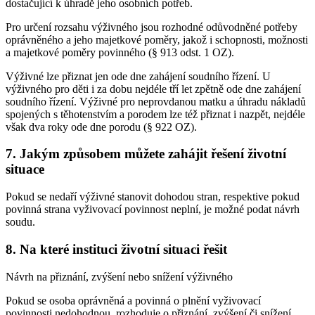
dostačující k úhradě jeho osobních potřeb.
Pro určení rozsahu výživného jsou rozhodné odůvodněné potřeby
oprávněného a jeho majetkové poměry, jakož i schopnosti, možnosti
a majetkové poměry povinného (§ 913 odst. 1 OZ).
Výživné lze přiznat jen ode dne zahájení soudního řízení. U
výživného pro děti i za dobu nejdéle tří let zpětně ode dne zahájení
soudního řízení. Výživné pro neprovdanou matku a úhradu nákladů
spojených s těhotenstvím a porodem lze též přiznat i nazpět, nejdéle
však dva roky ode dne porodu (§ 922 OZ).
7. Jakým způsobem můžete zahájit řešení životní
situace
Pokud se nedaří výživné stanovit dohodou stran, respektive pokud
povinná strana vyživovací povinnost neplní, je možné podat návrh
soudu.
8. Na které instituci životní situaci řešit
Návrh na přiznání, zvýšení nebo snížení výživného
Pokud se osoba oprávněná a povinná o plnění vyživovací
povinnosti nedohodnou, rozhoduje o přiznání, zvýšení či snížení