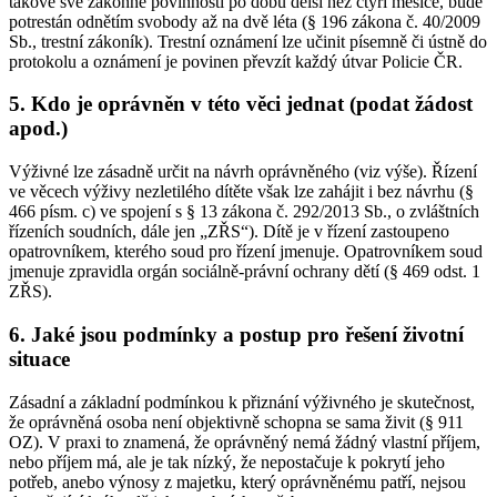
takové své zákonné povinnosti po dobu delší než čtyři měsíce, bude
potrestán odnětím svobody až na dvě léta (§ 196 zákona č. 40/2009
Sb., trestní zákoník). Trestní oznámení lze učinit písemně či ústně do
protokolu a oznámení je povinen převzít každý útvar Policie ČR.
5. Kdo je oprávněn v této věci jednat (podat žádost
apod.)
Výživné lze zásadně určit na návrh oprávněného (viz výše). Řízení
ve věcech výživy nezletilého dítěte však lze zahájit i bez návrhu (§
466 písm. c) ve spojení s § 13 zákona č. 292/2013 Sb., o zvláštních
řízeních soudních, dále jen „ZŘS“). Dítě je v řízení zastoupeno
opatrovníkem, kterého soud pro řízení jmenuje. Opatrovníkem soud
jmenuje zpravidla orgán sociálně-právní ochrany dětí (§ 469 odst. 1
ZŘS).
6. Jaké jsou podmínky a postup pro řešení životní
situace
Zásadní a základní podmínkou k přiznání výživného je skutečnost,
že oprávněná osoba není objektivně schopna se sama živit (§ 911
OZ). V praxi to znamená, že oprávněný nemá žádný vlastní příjem,
nebo příjem má, ale je tak nízký, že nepostačuje k pokrytí jeho
potřeb, anebo výnosy z majetku, který oprávněnému patří, nejsou