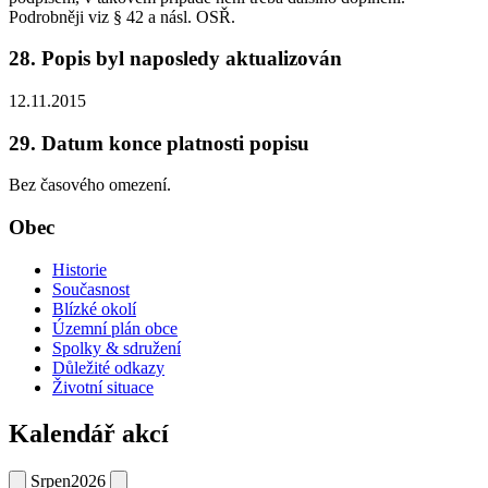
Podrobněji viz § 42 a násl. OSŘ.
28. Popis byl naposledy aktualizován
12.11.2015
29. Datum konce platnosti popisu
Bez časového omezení.
Obec
Historie
Současnost
Blízké okolí
Územní plán obce
Spolky & sdružení
Důležité odkazy
Životní situace
Kalendář akcí
Srpen
2026