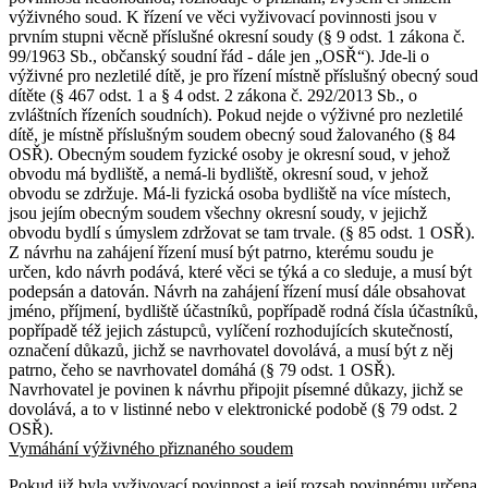
výživného soud. K řízení ve věci vyživovací povinnosti jsou v
prvním stupni věcně příslušné okresní soudy (§ 9 odst. 1 zákona č.
99/1963 Sb., občanský soudní řád - dále jen „OSŘ“). Jde-li o
výživné pro nezletilé dítě, je pro řízení místně příslušný obecný soud
dítěte (§ 467 odst. 1 a § 4 odst. 2 zákona č. 292/2013 Sb., o
zvláštních řízeních soudních). Pokud nejde o výživné pro nezletilé
dítě, je místně příslušným soudem obecný soud žalovaného (§ 84
OSŘ). Obecným soudem fyzické osoby je okresní soud, v jehož
obvodu má bydliště, a nemá-li bydliště, okresní soud, v jehož
obvodu se zdržuje. Má-li fyzická osoba bydliště na více místech,
jsou jejím obecným soudem všechny okresní soudy, v jejichž
obvodu bydlí s úmyslem zdržovat se tam trvale. (§ 85 odst. 1 OSŘ).
Z návrhu na zahájení řízení musí být patrno, kterému soudu je
určen, kdo návrh podává, které věci se týká a co sleduje, a musí být
podepsán a datován. Návrh na zahájení řízení musí dále obsahovat
jméno, příjmení, bydliště účastníků, popřípadě rodná čísla účastníků,
popřípadě též jejich zástupců, vylíčení rozhodujících skutečností,
označení důkazů, jichž se navrhovatel dovolává, a musí být z něj
patrno, čeho se navrhovatel domáhá (§ 79 odst. 1 OSŘ).
Navrhovatel je povinen k návrhu připojit písemné důkazy, jichž se
dovolává, a to v listinné nebo v elektronické podobě (§ 79 odst. 2
OSŘ).
Vymáhání výživného přiznaného soudem
Pokud již byla vyživovací povinnost a její rozsah povinnému určena