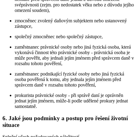
svéprávnosti (zejm. pro nedostatek věku nebo z důvodu jejího
omezení soudem),
zmocněnec zvolený daňovým subjektem nebo ustanovený
zástupce,
společný zmocněnec nebo společný zástupce,
zaměstnanec právnické osoby nebo jiná fyzická osoba, která
vykonává činnost této právnické osoby - právnická osoba je
může pověřit, aby jednali jejím jménem před správcem daně v
rozsahu tohoto pověření,
zaměstnanec podnikající fyzické osoby nebo jiná fyzická
osoba pověřená k tomu, aby jednala jejím jménem před
správcem daně v rozsahu tohoto pověření,
prokurista právnické osoby - při správě daní je oprávněn
jednat jejím jménem, může-li podle udělené prokury jednat
samostatně.
6. Jaké jsou podmínky a postup pro řešení životní
situace
Splnění všech požadovaných náležitostí.