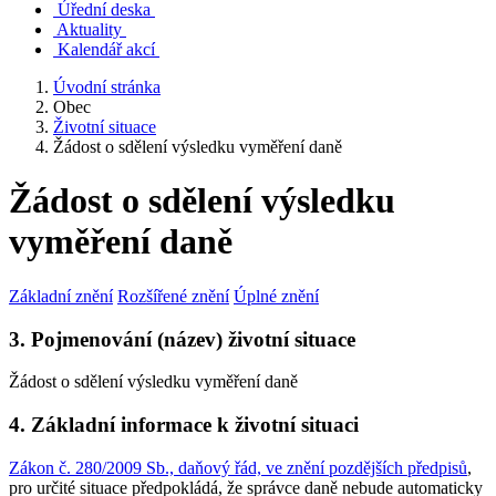
Úřední deska
Aktuality
Kalendář akcí
Úvodní stránka
Obec
Životní situace
Žádost o sdělení výsledku vyměření daně
Žádost o sdělení výsledku
vyměření daně
Základní znění
Rozšířené znění
Úplné znění
3. Pojmenování (název) životní situace
Žádost o sdělení výsledku vyměření daně
4. Základní informace k životní situaci
Zákon č. 280/2009 Sb., daňový řád, ve znění pozdějších předpisů
,
pro určité situace předpokládá, že správce daně nebude automaticky