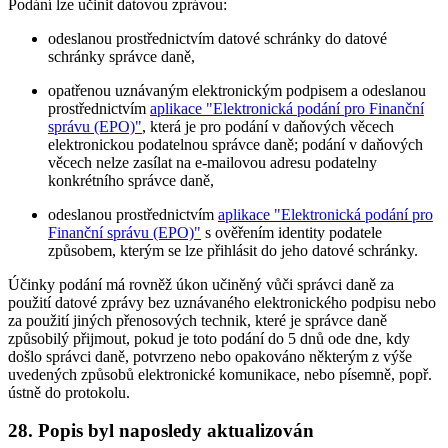
Podání lze učinit datovou zprávou:
odeslanou prostřednictvím datové schránky do datové
schránky správce daně,
opatřenou uznávaným elektronickým podpisem a odeslanou
prostřednictvím
aplikace "Elektronická podání pro Finanční
správu (EPO)"
, která je pro podání v daňových věcech
elektronickou podatelnou správce daně; podání v daňových
věcech nelze zasílat na e-mailovou adresu podatelny
konkrétního správce daně,
odeslanou prostřednictvím
aplikace "Elektronická podání pro
Finanční správu (EPO)"
s ověřením identity podatele
způsobem, kterým se lze přihlásit do jeho datové schránky.
Účinky podání má rovněž úkon učiněný vůči správci daně za
použití datové zprávy bez uznávaného elektronického podpisu nebo
za použití jiných přenosových technik, které je správce daně
způsobilý přijmout, pokud je toto podání do 5 dnů ode dne, kdy
došlo správci daně, potvrzeno nebo opakováno některým z výše
uvedených způsobů elektronické komunikace, nebo písemně, popř.
ústně do protokolu.
28. Popis byl naposledy aktualizován