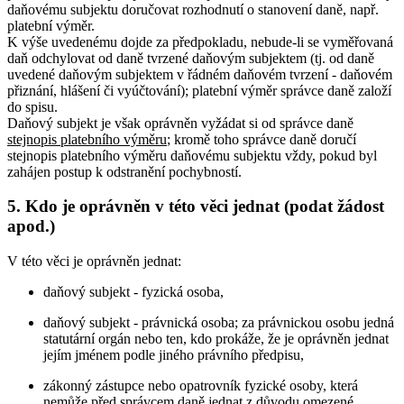
daňovému subjektu doručovat rozhodnutí o stanovení daně, např.
platební výměr.
K výše uvedenému dojde za předpokladu, nebude-li se vyměřovaná
daň odchylovat od daně tvrzené daňovým subjektem (tj. od daně
uvedené daňovým subjektem v řádném daňovém tvrzení - daňovém
přiznání, hlášení či vyúčtování); platební výměr správce daně založí
do spisu.
Daňový subjekt je však oprávněn vyžádat si od správce daně
stejnopis platebního výměru
; kromě toho správce daně doručí
stejnopis platebního výměru daňovému subjektu vždy, pokud byl
zahájen postup k odstranění pochybností.
5. Kdo je oprávněn v této věci jednat (podat žádost
apod.)
V této věci je oprávněn jednat:
daňový subjekt - fyzická osoba,
daňový subjekt - právnická osoba; za právnickou osobu jedná
statutární orgán nebo ten, kdo prokáže, že je oprávněn jednat
jejím jménem podle jiného právního předpisu,
zákonný zástupce nebo opatrovník fyzické osoby, která
nemůže před správcem daně jednat z důvodu omezené