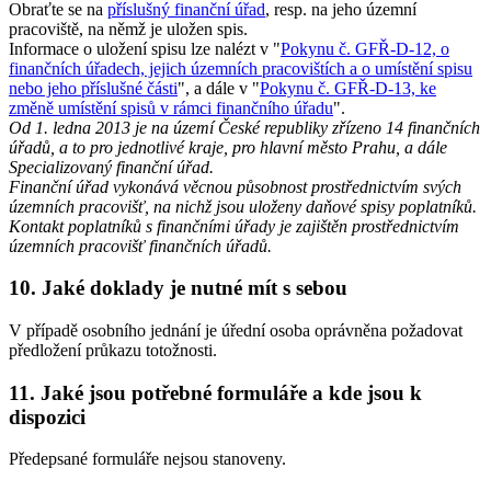
Obraťte se na
příslušný finanční úřad
, resp. na jeho územní
pracoviště, na němž je uložen spis.
Informace o uložení spisu lze nalézt v "
Pokynu č. GFŘ-D-12, o
finančních úřadech, jejich územních pracovištích a o umístění spisu
nebo jeho příslušné části
", a dále v "
Pokynu č. GFŘ-D-13, ke
změně umístění spisů v rámci finančního úřadu
".
Od 1. ledna 2013 je na území České republiky zřízeno 14 finančních
úřadů, a to pro jednotlivé kraje, pro hlavní město Prahu, a dále
Specializovaný finanční úřad.
Finanční úřad vykonává věcnou působnost prostřednictvím svých
územních pracovišť, na nichž jsou uloženy daňové spisy poplatníků.
Kontakt poplatníků s finančními úřady je zajištěn prostřednictvím
územních pracovišť finančních úřadů.
10. Jaké doklady je nutné mít s sebou
V případě osobního jednání je úřední osoba oprávněna požadovat
předložení průkazu totožnosti.
11. Jaké jsou potřebné formuláře a kde jsou k
dispozici
Předepsané formuláře nejsou stanoveny.