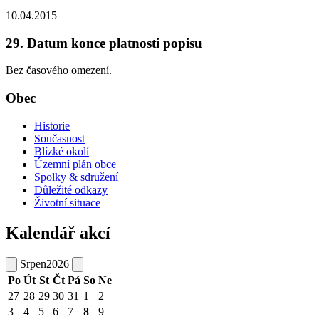
10.04.2015
29. Datum konce platnosti popisu
Bez časového omezení.
Obec
Historie
Současnost
Blízké okolí
Územní plán obce
Spolky & sdružení
Důležité odkazy
Životní situace
Kalendář akcí
Srpen
2026
Po
Út
St
Čt
Pá
So
Ne
27
28
29
30
31
1
2
3
4
5
6
7
8
9