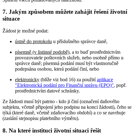
7. Jakým způsobem můžete zahájit řešení životní
situace
Žádost je možné podat:
ústně do protokolu
u příslušného správce daně,
písemně (v listinné podobě)
, a to buď prostřednictvím
provozovatele poštovních služeb, nebo osobně přímo u
správce daně; písemná podání musí být vlastnoručně
podepsána osobou, která podání činí, nebo
elektronicky
(blíže viz bod 16) za použití
aplikace
"Elektronická podání pro Finanční správu (EPO)"
, popř.
prostřednictvím datové schránky.
Ze žádosti musí být patrno - kdo ji činí (označení daňového
subjektu, včetně připojení jeho podpisu na konci žádosti), čeho se
týká (které daně, včetně zdaňovacího období) a co se navrhuje
(zaslání stejnopisu platebního výměru).
8. Na které instituci životní situaci řešit