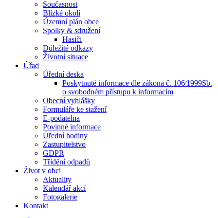
Současnost
Blízké okolí
Územní plán obce
Spolky & sdružení
Hasiči
Důležité odkazy
Životní situace
Úřad
Úřední deska
Poskytnuté informace dle zákona č. 106⁄1999Sb.
o svobodném přístupu k informacím
Obecní vyhlášky
Formuláře ke stažení
E-podatelna
Povinné informace
Úřední hodiny
Zastupitelstvo
GDPR
Třídění odpadů
Život v obci
Aktuality
Kalendář akcí
Fotogalerie
Kontakt