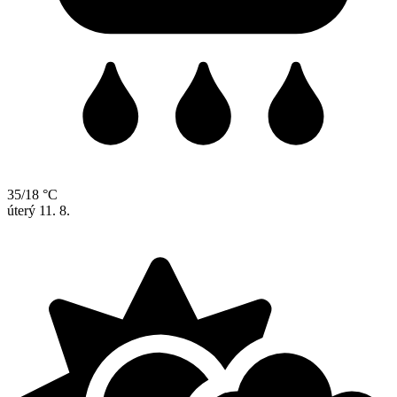
35/18 °C
úterý
11. 8.