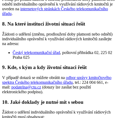
odnětí individuálního oprávnění k využívání rádiových kmitočtů je
uveden na
internetových stránkách Českého telekomunikačního
úřadu
.
8. Na které instituci životní situaci řešit
Žádosti o udělení (změnu, prodloužení doby platnosti nebo odnětí)
individuálního oprávnění k využívání rádiových kmitočtů zasílejte
na adresu:
Český telekomunikační úřad
, poštovní přihrádka 02, 225 02
Praha 025
9. Kde, s kým a kdy životní situaci řešit
V případě dotazů se můžete obrátit na
odbor správy kmitočtového
spektra Českého telekomunikačního úřadu
, tel.: 224 004 661, e-
mail:
podatelna@ctu.cz
(dotazy lze zasílat bez použití
elektronického podpisu).
10. Jaké doklady je nutné mít s sebou
Žádost o udělení individuálního oprávnění k využívání rádiových
kmitočtů musí obsahovat: