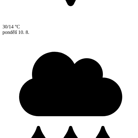
30/14 °C
pondělí
10. 8.