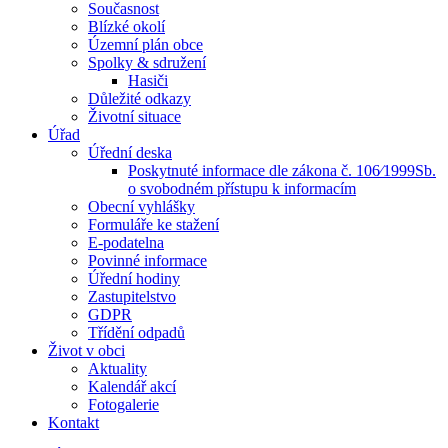
Současnost
Blízké okolí
Územní plán obce
Spolky & sdružení
Hasiči
Důležité odkazy
Životní situace
Úřad
Úřední deska
Poskytnuté informace dle zákona č. 106⁄1999Sb.
o svobodném přístupu k informacím
Obecní vyhlášky
Formuláře ke stažení
E-podatelna
Povinné informace
Úřední hodiny
Zastupitelstvo
GDPR
Třídění odpadů
Život v obci
Aktuality
Kalendář akcí
Fotogalerie
Kontakt