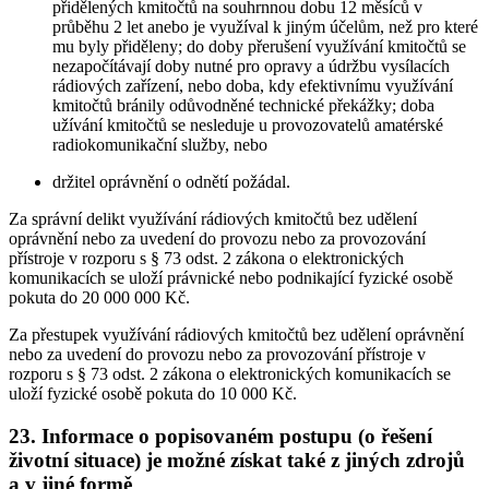
přidělených kmitočtů na souhrnnou dobu 12 měsíců v
průběhu 2 let anebo je využíval k jiným účelům, než pro které
mu byly přiděleny; do doby přerušení využívání kmitočtů se
nezapočítávají doby nutné pro opravy a údržbu vysílacích
rádiových zařízení, nebo doba, kdy efektivnímu využívání
kmitočtů bránily odůvodněné technické překážky; doba
užívání kmitočtů se nesleduje u provozovatelů amatérské
radiokomunikační služby, nebo
držitel oprávnění o odnětí požádal.
Za správní delikt využívání rádiových kmitočtů bez udělení
oprávnění nebo za uvedení do provozu nebo za provozování
přístroje v rozporu s § 73 odst. 2 zákona o elektronických
komunikacích se uloží právnické nebo podnikající fyzické osobě
pokuta do 20 000 000 Kč.
Za přestupek využívání rádiových kmitočtů bez udělení oprávnění
nebo za uvedení do provozu nebo za provozování přístroje v
rozporu s § 73 odst. 2 zákona o elektronických komunikacích se
uloží fyzické osobě pokuta do 10 000 Kč.
23. Informace o popisovaném postupu (o řešení
životní situace) je možné získat také z jiných zdrojů
a v jiné formě