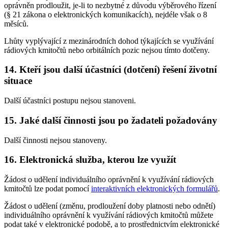
oprávněn prodloužit, je-li to nezbytné z důvodu výběrového řízení
(§ 21 zákona o elektronických komunikacích), nejdéle však o 8
měsíců.
Lhůty vyplývající z mezinárodních dohod týkajících se využívání
rádiových kmitočtů nebo orbitálních pozic nejsou tímto dotčeny.
14. Kteří jsou další účastníci (dotčení) řešení životní
situace
Další účastníci postupu nejsou stanoveni.
15. Jaké další činnosti jsou po žadateli požadovány
Další činnosti nejsou stanoveny.
16. Elektronická služba, kterou lze využít
Žádost o udělení individuálního oprávnění k využívání rádiových
kmitočtů lze podat pomocí
interaktivních elektronických formulářů
.
Žádost o udělení (změnu, prodloužení doby platnosti nebo odnětí)
individuálního oprávnění k využívání rádiových kmitočtů můžete
podat také v elektronické podobě, a to prostřednictvím elektronické