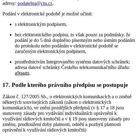
adresy:
podatelna@ctu.cz
.
Podání v elektronické podobě je možné učinit:
s elektronickým podpisem,
bez elektronického podpisu, to však pouze za podmínky, že
podání je do 5 dnů doplněno písemným nebo ústním podáním
do protokolu nebo podáním v elektronické podobě se
zaručeným elektronickým podpisem,
prostřednictvím Integrovaného systému datových schránek;
adresa datové schránky Českého telekomunikačního úřadu:
a9qaats
.
17. Podle kterého právního předpisu se postupuje
Zákon č. 127/2005 Sb., o elektronických komunikacích a o změně
některých souvisejících zákonů (zákon o elektronických
komunikacích), ve znění pozdějších předpisů (v § 17 a 18 jsou
stanoveny zásady pro vydávání individuálních oprávnění k
využívání rádiových kmitočtů a v § 19 jsou stanoveny zásady pro
změnu, prodloužení doby platnosti, odnětí a pozbytí platnosti
oprávnění k využívání rádiových kmitočtů)