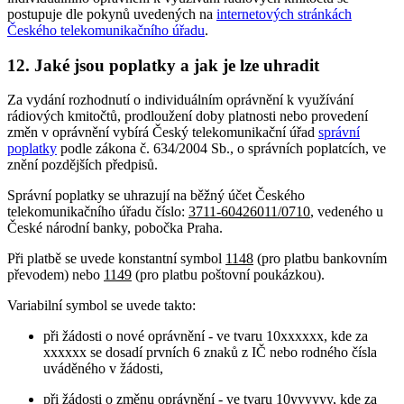
postupuje dle pokynů uvedených na
internetových stránkách
Českého telekomunikačního úřadu
.
12. Jaké jsou poplatky a jak je lze uhradit
Za vydání rozhodnutí o individuálním oprávnění k využívání
rádiových kmitočtů, prodloužení doby platnosti nebo provedení
změn v oprávnění vybírá Český telekomunikační úřad
správní
poplatky
podle zákona č. 634/2004 Sb., o správních poplatcích, ve
znění pozdějších předpisů.
Správní poplatky se uhrazují na běžný účet Českého
telekomunikačního úřadu číslo:
3711-60426011/0710
, vedeného u
České národní banky, pobočka Praha.
Při platbě se uvede konstantní symbol
1148
(pro platbu bankovním
převodem) nebo
1149
(pro platbu poštovní poukázkou).
Variabilní symbol se uvede takto:
při žádosti o nové oprávnění - ve tvaru 10xxxxxx, kde za
xxxxxx se dosadí prvních 6 znaků z IČ nebo rodného čísla
uváděného v žádosti,
při žádosti o změnu oprávnění - ve tvaru 10yyyyyy, kde za