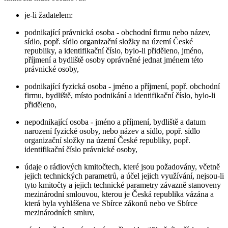
je-li žadatelem:
podnikající právnická osoba - obchodní firmu nebo název,
sídlo, popř. sídlo organizační složky na území České
republiky, a identifikační číslo, bylo-li přiděleno, jméno,
příjmení a bydliště osoby oprávněné jednat jménem této
právnické osoby,
podnikající fyzická osoba - jméno a příjmení, popř. obchodní
firmu, bydliště, místo podnikání a identifikační číslo, bylo-li
přiděleno,
nepodnikající osoba - jméno a příjmení, bydliště a datum
narození fyzické osoby, nebo název a sídlo, popř. sídlo
organizační složky na území České republiky, popř.
identifikační číslo právnické osoby,
údaje o rádiových kmitočtech, které jsou požadovány, včetně
jejich technických parametrů, a účel jejich využívání, nejsou-li
tyto kmitočty a jejich technické parametry závazně stanoveny
mezinárodní smlouvou, kterou je Česká republika vázána a
která byla vyhlášena ve Sbírce zákonů nebo ve Sbírce
mezinárodních smluv,