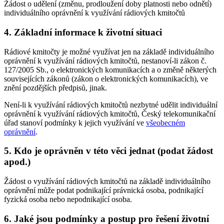
Žádost o udělení (změnu, prodloužení doby platnosti nebo odnětí)
individuálního oprávnění k využívání rádiových kmitočtů
4. Základní informace k životní situaci
Rádiové kmitočty je možné využívat jen na základě individuálního
oprávnění k využívání rádiových kmitočtů, nestanoví-li zákon č.
127/2005 Sb., o elektronických komunikacích a o změně některých
souvisejících zákonů (zákon o elektronických komunikacích), ve
znění pozdějších předpisů, jinak.
Není-li k využívání rádiových kmitočtů nezbytné udělit individuální
oprávnění k využívání rádiových kmitočtů, Český telekomunikační
úřad stanoví podmínky k jejich využívání ve
všeobecném
oprávnění
.
5. Kdo je oprávněn v této věci jednat (podat žádost
apod.)
Žádost o využívání rádiových kmitočtů na základě individuálního
oprávnění může podat podnikající právnická osoba, podnikající
fyzická osoba nebo nepodnikající osoba.
6. Jaké jsou podmínky a postup pro řešení životní