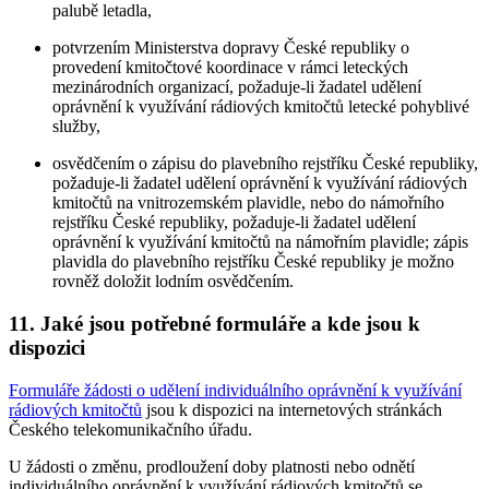
palubě letadla,
potvrzením Ministerstva dopravy České republiky o
provedení kmitočtové koordinace v rámci leteckých
mezinárodních organizací, požaduje-li žadatel udělení
oprávnění k využívání rádiových kmitočtů letecké pohyblivé
služby,
osvědčením o zápisu do plavebního rejstříku České republiky,
požaduje-li žadatel udělení oprávnění k využívání rádiových
kmitočtů na vnitrozemském plavidle, nebo do námořního
rejstříku České republiky, požaduje-li žadatel udělení
oprávnění k využívání kmitočtů na námořním plavidle; zápis
plavidla do plavebního rejstříku České republiky je možno
rovněž doložit lodním osvědčením.
11. Jaké jsou potřebné formuláře a kde jsou k
dispozici
Formuláře žádosti o udělení individuálního oprávnění k využívání
rádiových kmitočtů
jsou k dispozici na internetových stránkách
Českého telekomunikačního úřadu.
U žádosti o změnu, prodloužení doby platnosti nebo odnětí
individuálního oprávnění k využívání rádiových kmitočtů se