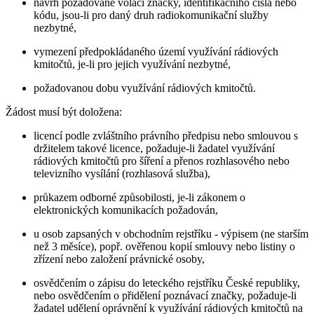
návrh požadované volací značky, identifikačního čísla nebo
kódu, jsou-li pro daný druh radiokomunikační služby
nezbytné,
vymezení předpokládaného území využívání rádiových
kmitočtů, je-li pro jejich využívání nezbytné,
požadovanou dobu využívání rádiových kmitočtů.
Žádost musí být doložena:
licencí podle zvláštního právního předpisu nebo smlouvou s
držitelem takové licence, požaduje-li žadatel využívání
rádiových kmitočtů pro šíření a přenos rozhlasového nebo
televizního vysílání (rozhlasová služba),
průkazem odborné způsobilosti, je-li zákonem o
elektronických komunikacích požadován,
u osob zapsaných v obchodním rejstříku - výpisem (ne starším
než 3 měsíce), popř. ověřenou kopií smlouvy nebo listiny o
zřízení nebo založení právnické osoby,
osvědčením o zápisu do leteckého rejstříku České republiky,
nebo osvědčením o přidělení poznávací značky, požaduje-li
žadatel udělení oprávnění k využívání rádiových kmitočtů na