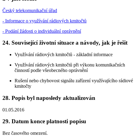
Český telekomunikační úřad
- Informace o využívání rádiových kmitočtů
- Podání žádosti o individuální oprávnění
24. Související životní situace a návody, jak je řešit
Využívání rádiových kmitočtů - základní informace
Využívání rádiových kmitočtů při výkonu komunikačních
činností podle všeobecného oprávnění
Rušení nebo chybovost signálu zařízení využívajícího rádiové
kmitočty
28. Popis byl naposledy aktualizován
01.05.2016
29. Datum konce platnosti popisu
Bez časového omezení.