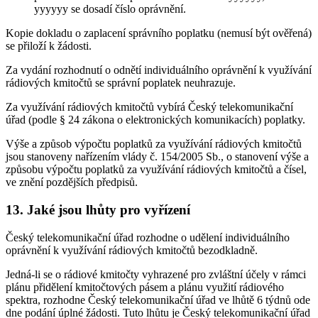
yyyyyy se dosadí číslo oprávnění.
Kopie dokladu o zaplacení správního poplatku (nemusí být ověřená)
se přiloží k žádosti.
Za vydání rozhodnutí o odnětí individuálního oprávnění k využívání
rádiových kmitočtů se správní poplatek neuhrazuje.
Za využívání rádiových kmitočtů vybírá Český telekomunikační
úřad (podle § 24 zákona o elektronických komunikacích) poplatky.
Výše a způsob výpočtu poplatků za využívání rádiových kmitočtů
jsou stanoveny nařízením vlády č. 154/2005 Sb., o stanovení výše a
způsobu výpočtu poplatků za využívání rádiových kmitočtů a čísel,
ve znění pozdějších předpisů.
13. Jaké jsou lhůty pro vyřízení
Český telekomunikační úřad rozhodne o udělení individuálního
oprávnění k využívání rádiových kmitočtů bezodkladně.
Jedná-li se o rádiové kmitočty vyhrazené pro zvláštní účely v rámci
plánu přidělení kmitočtových pásem a plánu využití rádiového
spektra, rozhodne Český telekomunikační úřad ve lhůtě 6 týdnů ode
dne podání úplné žádosti. Tuto lhůtu je Český telekomunikační úřad