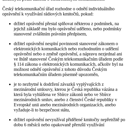
Český telekomunikační úřad rozhodne o odnětí individuálního
oprávnění k využívání rádiových kmitočtů, pokud:
držitel oprávnění přestal splňovat některou z podmínek, na
jejichž základě mu bylo oprávnění uděleno, nebo podmínky
stanovené zvláštním právním předpisem,
držitel oprávnění nesplní povinnosti stanovené zákonem o
elektronických komunikacích nebo rozhodnutím o udělení
oprávnění nebo o změně oprávnění, a nápravu nezjednal ani
ve lhůtě stanovené Českým telekomunikačním úřadem podle
§ 114 zákona o elektronických komunikacích, ačkoliv byl na
možnost odnětí oprávnění z tohoto důvodu Českým
telekomunikačním úřadem písemně upozorněn,
je to nezbytné k dodržení závazků vyplývajících z
mezinárodní smlouvy, kterou je Česká republika vázána a
která byla vyhlášena ve Sbírce zákonů nebo ve Sbírce
mezinárodních smluv, anebo z členství České republiky v
Evropské unii anebo mezinárodních organizacích, anebo
vyžaduje-li to bezpečnost státu,
držitel oprávnění nevyužíval přidělené kmitočty nepřetržitě po
dobu 6 měsíců nebo opakovaně přerušil využívání