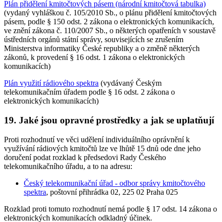
Plán přidělení kmitočtových pásem (národní kmitočtová tabulka)
(vydaný vyhláškou č. 105/2010 Sb., o plánu přidělení kmitočtových
pásem, podle § 150 odst. 2 zákona o elektronických komunikacích,
ve znění zákona č. 110/2007 Sb., o některých opatřeních v soustavě
ústředních orgánů státní správy, souvisejících se zrušením
Ministerstva informatiky České republiky a o změně některých
zákonů, k provedení § 16 odst. 1 zákona o elektronických
komunikacích)
Plán využití rádiového spektra
(vydávaný Českým
telekomunikačním úřadem podle § 16 odst. 2 zákona o
elektronických komunikacích)
19. Jaké jsou opravné prostředky a jak se uplatňují
Proti rozhodnutí ve věci udělení individuálního oprávnění k
využívání rádiových kmitočtů lze ve lhůtě 15 dnů ode dne jeho
doručení podat rozklad k předsedovi Rady Českého
telekomunikačního úřadu, a to na adresu:
Český telekomunikační úřad - odbor správy kmitočtového
spektra
, poštovní přihrádka 02, 225 02 Praha 025
Rozklad proti tomuto rozhodnutí nemá podle § 17 odst. 14 zákona o
elektronických komunikacích odkladný účinek.