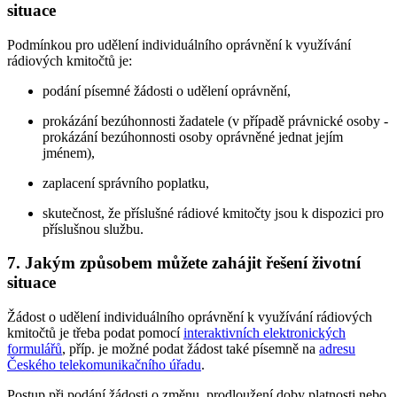
situace
Podmínkou pro udělení individuálního oprávnění k využívání
rádiových kmitočtů je:
podání písemné žádosti o udělení oprávnění,
prokázání bezúhonnosti žadatele (v případě právnické osoby -
prokázání bezúhonnosti osoby oprávněné jednat jejím
jménem),
zaplacení správního poplatku,
skutečnost, že příslušné rádiové kmitočty jsou k dispozici pro
příslušnou službu.
7. Jakým způsobem můžete zahájit řešení životní
situace
Žádost o udělení individuálního oprávnění k využívání rádiových
kmitočtů je třeba podat pomocí
interaktivních elektronických
formulářů
, příp. je možné podat žádost také písemně na
adresu
Českého telekomunikačního úřadu
.
Postup při podání žádosti o změnu, prodloužení doby platnosti nebo