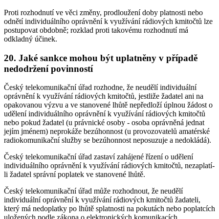
Proti rozhodnutí ve věci změny, prodloužení doby platnosti nebo
odnětí individuálního oprávnění k využívání rádiových kmitočtů lze
postupovat obdobně; rozklad proti takovému rozhodnutí má
odkladný účinek.
20. Jaké sankce mohou být uplatněny v případě
nedodržení povinností
Český telekomunikační úřad rozhodne, že neudělí individuální
oprávnění k využívání rádiových kmitočtů, jestliže žadatel ani na
opakovanou výzvu a ve stanovené lhůtě nepředloží úplnou žádost o
udělení individuálního oprávnění k využívání rádiových kmitočtů
nebo pokud žadatel (u právnické osoby - osoba oprávněná jednat
jejím jménem) neprokáže bezúhonnost (u provozovatelů amatérské
radiokomunikační služby se bezúhonnost neposuzuje a nedokládá).
Český telekomunikační úřad zastaví zahájené řízení o udělení
individuálního oprávnění k využívání rádiových kmitočtů, nezaplatí-
li žadatel správní poplatek ve stanovené lhůtě.
Český telekomunikační úřad může rozhodnout, že neudělí
individuální oprávnění k využívání rádiových kmitočtů žadateli,
který má nedoplatky po lhůtě splatnosti na pokutách nebo poplatcích
uložených podle zákona o elektronických komunikacích.