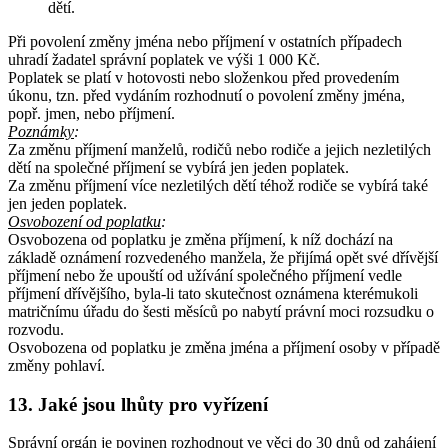
dětí.
Při povolení změny jména nebo příjmení v ostatních případech
uhradí žadatel správní poplatek ve výši 1 000 Kč.
Poplatek se platí v hotovosti nebo složenkou před provedením
úkonu, tzn. před vydáním rozhodnutí o povolení změny jména,
popř. jmen, nebo příjmení.
Poznámky
:
Za změnu příjmení manželů, rodičů nebo rodiče a jejich nezletilých
dětí na společné příjmení se vybírá jen jeden poplatek.
Za změnu příjmení více nezletilých dětí téhož rodiče se vybírá také
jen jeden poplatek.
Osvobození od poplatku
:
Osvobozena od poplatku je změna příjmení, k níž dochází na
základě oznámení rozvedeného manžela, že přijímá opět své dřívější
příjmení nebo že upouští od užívání společného příjmení vedle
příjmení dřívějšího, byla-li tato skutečnost oznámena kterémukoli
matričnímu úřadu do šesti měsíců po nabytí právní moci rozsudku o
rozvodu.
Osvobozena od poplatku je změna jména a příjmení osoby v případě
změny pohlaví.
13. Jaké jsou lhůty pro vyřízení
Správní orgán je povinen rozhodnout ve věci do 30 dnů od zahájení