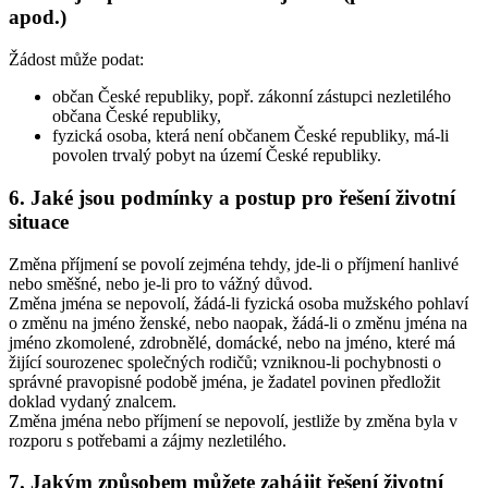
apod.)
Žádost může podat:
občan České republiky, popř. zákonní zástupci nezletilého
občana České republiky,
fyzická osoba, která není občanem České republiky, má-li
povolen trvalý pobyt na území České republiky.
6. Jaké jsou podmínky a postup pro řešení životní
situace
Změna příjmení se povolí zejména tehdy, jde-li o příjmení hanlivé
nebo směšné, nebo je-li pro to vážný důvod.
Změna jména se nepovolí, žádá-li fyzická osoba mužského pohlaví
o změnu na jméno ženské, nebo naopak, žádá-li o změnu jména na
jméno zkomolené, zdrobnělé, domácké, nebo na jméno, které má
žijící sourozenec společných rodičů; vzniknou-li pochybnosti o
správné pravopisné podobě jména, je žadatel povinen předložit
doklad vydaný znalcem.
Změna jména nebo příjmení se nepovolí, jestliže by změna byla v
rozporu s potřebami a zájmy nezletilého.
7. Jakým způsobem můžete zahájit řešení životní