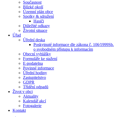
Současnost
Blízké okolí
Územní plán obce
Spolky & sdružení
Hasiči
Důležité odkazy
Životní situace
Úřad
Úřední deska
Poskytnuté informace dle zákona č. 106⁄1999Sb.
o svobodném přístupu k informacím
Obecní vyhlášky
Formuláře ke stažení
E-podatelna
Povinné informace
Úřední hodiny
Zastupitelstvo
GDPR
Třídění odpadů
Život v obci
Aktuality
Kalendář akcí
Fotogalerie
Kontakt