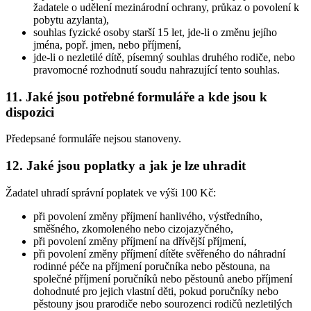
žadatele o udělení mezinárodní ochrany, průkaz o povolení k
pobytu azylanta),
souhlas fyzické osoby starší 15 let, jde-li o změnu jejího
jména, popř. jmen, nebo příjmení,
jde-li o nezletilé dítě, písemný souhlas druhého rodiče, nebo
pravomocné rozhodnutí soudu nahrazující tento souhlas.
11. Jaké jsou potřebné formuláře a kde jsou k
dispozici
Předepsané formuláře nejsou stanoveny.
12. Jaké jsou poplatky a jak je lze uhradit
Žadatel uhradí správní poplatek ve výši 100 Kč:
při povolení změny příjmení hanlivého, výstředního,
směšného, zkomoleného nebo cizojazyčného,
při povolení změny příjmení na dřívější příjmení,
při povolení změny příjmení dítěte svěřeného do náhradní
rodinné péče na příjmení poručníka nebo pěstouna, na
společné příjmení poručníků nebo pěstounů anebo příjmení
dohodnuté pro jejich vlastní děti, pokud poručníky nebo
pěstouny jsou prarodiče nebo sourozenci rodičů nezletilých