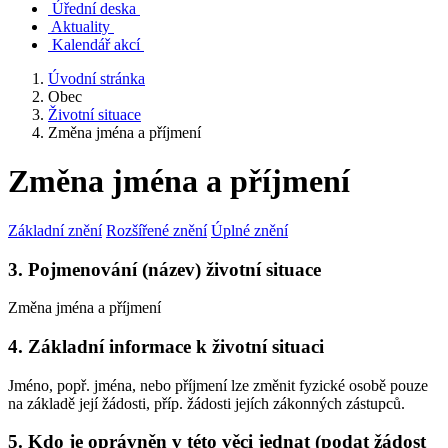
Úřední deska
Aktuality
Kalendář akcí
Úvodní stránka
Obec
Životní situace
Změna jména a příjmení
Změna jména a příjmení
Základní znění
Rozšířené znění
Úplné znění
3. Pojmenování (název) životní situace
Změna jména a příjmení
4. Základní informace k životní situaci
Jméno, popř. jména, nebo příjmení lze změnit fyzické osobě pouze
na základě její žádosti, příp. žádosti jejích zákonných zástupců.
5. Kdo je oprávněn v této věci jednat (podat žádost