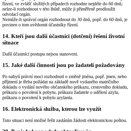
řízení, ve zvlášť složitých případech rozhodne nejdéle do 60 dnů;
nelze-li rozhodnout v této lhůtě, může ji přiměřeně prodloužit
odvolací orgán.
Nemůže-li správní orgán rozhodnout do 30 dnů, popř. do 60 dnů, je
povinen o tom uvědomit účastníky řízení.
14. Kteří jsou další účastníci (dotčení) řešení životní
situace
Další účastníci postupu nejsou stanoveni.
15. Jaké další činnosti jsou po žadateli požadovány
Po nabytí právní moci rozhodnutí o změně jména, popř. jmen, nebo
příjmení je třeba požádat na základě nově vydaného matričního
dokladu o vydání nového občanského průkazu, cestovního dokladu,
průkazu o povolení k pobytu, průkazu žadatele o udělení azylu,
průkazu o povolení k pobytu azylanta.
16. Elektronická služba, kterou lze využít
Tuto situaci není možné řešit zasláním žádosti elektronickou poštou.