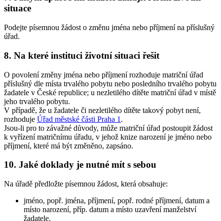
situace
Podejte písemnou žádost o změnu jména nebo příjmení na příslušný
úřad.
8. Na které instituci životní situaci řešit
O povolení změny jména nebo příjmení rozhoduje matriční úřad
příslušný dle místa trvalého pobytu nebo posledního trvalého pobytu
žadatele v České republice; u nezletilého dítěte matriční úřad v místě
jeho trvalého pobytu.
V případě, že u žadatele či nezletilého dítěte takový pobyt není,
rozhoduje
Úřad městské části Praha 1
.
Jsou-li pro to závažné důvody, může matriční úřad postoupit žádost
k vyřízení matričnímu úřadu, v jehož knize narození je jméno nebo
příjmení, které má být změněno, zapsáno.
10. Jaké doklady je nutné mít s sebou
Na úřadě předložte písemnou žádost, která obsahuje:
jméno, popř. jména, příjmení, popř. rodné příjmení, datum a
místo narození, příp. datum a místo uzavření manželství
žadatele,