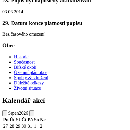
28. Popis byl naposledy aktualizován
03.03.2014
29. Datum konce platnosti popisu
Bez časového omezení.
Obec
Historie
Současnost
Blízké okolí
Územní plán obce
Spolky & sdružení
Důležité odkazy
Životní situace
Kalendář akcí
Srpen
2026
Po
Út
St
Čt
Pá
So
Ne
27
28
29
30
31
1
2