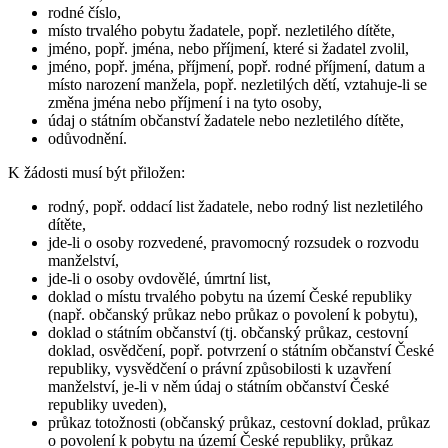
rodné číslo,
místo trvalého pobytu žadatele, popř. nezletilého dítěte,
jméno, popř. jména, nebo příjmení, které si žadatel zvolil,
jméno, popř. jména, příjmení, popř. rodné příjmení, datum a
místo narození manžela, popř. nezletilých dětí, vztahuje-li se
změna jména nebo příjmení i na tyto osoby,
údaj o státním občanství žadatele nebo nezletilého dítěte,
odůvodnění.
K žádosti musí být přiložen:
rodný, popř. oddací list žadatele, nebo rodný list nezletilého
dítěte,
jde-li o osoby rozvedené, pravomocný rozsudek o rozvodu
manželství,
jde-li o osoby ovdovělé, úmrtní list,
doklad o místu trvalého pobytu na území České republiky
(např. občanský průkaz nebo průkaz o povolení k pobytu),
doklad o státním občanství (tj. občanský průkaz, cestovní
doklad, osvědčení, popř. potvrzení o státním občanství České
republiky, vysvědčení o právní způsobilosti k uzavření
manželství, je-li v něm údaj o státním občanství České
republiky uveden),
průkaz totožnosti (občanský průkaz, cestovní doklad, průkaz
o povolení k pobytu na území České republiky, průkaz