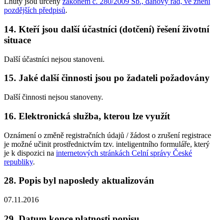
Lhůty jsou určeny
zákonem č. 280/2009 Sb., daňový řád, ve znění
pozdějších předpisů
.
14. Kteří jsou další účastníci (dotčení) řešení životní
situace
Další účastníci nejsou stanoveni.
15. Jaké další činnosti jsou po žadateli požadovány
Další činnosti nejsou stanoveny.
16. Elektronická služba, kterou lze využít
Oznámení o změně registračních údajů / žádost o zrušení registrace
je možné učinit prostřednictvím tzv. inteligentního formuláře, který
je k dispozici na
internetových stránkách Celní správy České
republiky
.
28. Popis byl naposledy aktualizován
07.11.2016
29. Datum konce platnosti popisu