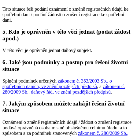
Tato situace řeší podání oznámení o změně registračních údajů ke
spotřební dani / podání žádosti o zrušení registrace ke spotřební
dani.
5. Kdo je oprávněn v této věci jednat (podat žádost
apod.)
V této věci je oprávněn jednat daňový subjekt.
6. Jaké jsou podmínky a postup pro řešení životní
situace
Splnění podmínek určených
zákonem č. 353/2003 Sb., o
spotřebních daních, ve znění pozdějších předpisů
, a
zákonem č.
280/2009 Sb., daňový řád, ve znění pozdějších předpisů
.
7. Jakým způsobem můžete zahájit řešení životní
situace
Oznámení o změně registračních údajů / žádost o zrušení registrace
podává oprávněná osoba místně příslušnému celnímu úřadu, a to
způsobem a za podmínek stanovených
zákonem č. 280/2009 Sb.,