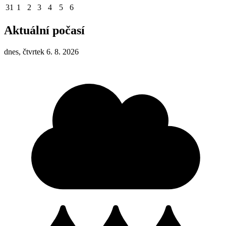
31
1
2
3
4
5
6
Aktuální počasí
dnes, čtvrtek 6. 8. 2026