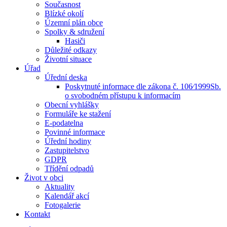
Současnost
Blízké okolí
Územní plán obce
Spolky & sdružení
Hasiči
Důležité odkazy
Životní situace
Úřad
Úřední deska
Poskytnuté informace dle zákona č. 106⁄1999Sb.
o svobodném přístupu k informacím
Obecní vyhlášky
Formuláře ke stažení
E-podatelna
Povinné informace
Úřední hodiny
Zastupitelstvo
GDPR
Třídění odpadů
Život v obci
Aktuality
Kalendář akcí
Fotogalerie
Kontakt