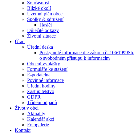
Současnost
Blízké okolí
Územní plán obce
Spolky & sdružení
Hasiči
Důležité odkazy
Životní situace
Úřad
Úřední deska
Poskytnuté informace dle zákona č. 106⁄1999Sb.
o svobodném přístupu k informacím
Obecní vyhlášky
Formuláře ke stažení
E-podatelna
Povinné informace
Úřední hodiny
Zastupitelstvo
GDPR
Třídění odpadů
Život v obci
Aktuality
Kalendář akcí
Fotogalerie
Kontakt