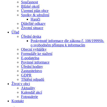
Současnost
Blízké okolí
Územní plán obce
Spolky & sdružení
Hasiči
Důležité odkazy
Životní situace
Úřad
Úřední deska
Poskytnuté informace dle zákona č. 106⁄1999Sb.
o svobodném přístupu k informacím
Obecní vyhlášky
Formuláře ke stažení
E-podatelna
Povinné informace
Úřední hodiny
Zastupitelstvo
GDPR
Třídění odpadů
Život v obci
Aktuality
Kalendář akcí
Fotogalerie
Kontakt