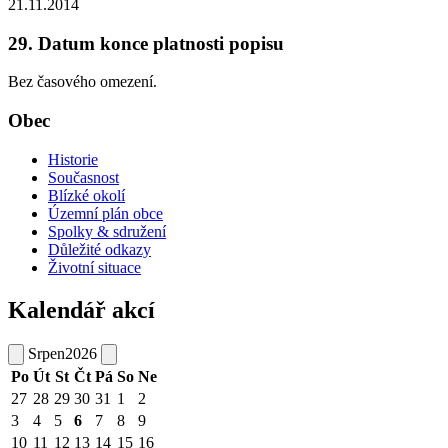
21.11.2014
29. Datum konce platnosti popisu
Bez časového omezení.
Obec
Historie
Současnost
Blízké okolí
Územní plán obce
Spolky & sdružení
Důležité odkazy
Životní situace
Kalendář akcí
Srpen
2026
Po
Út
St
Čt
Pá
So
Ne
27
28
29
30
31
1
2
3
4
5
6
7
8
9
10
11
12
13
14
15
16