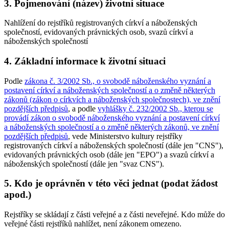
3. Pojmenování (název) životní situace
Nahlížení do rejstříků registrovaných církví a náboženských
společností, evidovaných právnických osob, svazů církví a
náboženských společností
4. Základní informace k životní situaci
Podle
zákona č. 3/2002 Sb., o svobodě náboženského vyznání a
postavení církví a náboženských společností a o změně některých
zákonů (zákon o církvích a náboženských společnostech), ve znění
pozdějších předpisů
, a podle
vyhlášky č. 232/2002 Sb., kterou se
provádí zákon o svobodě náboženského vyznání a postavení církví
a náboženských společností a o změně některých zákonů, ve znění
pozdějších předpisů
, vede Ministerstvo kultury rejstříky
registrovaných církví a náboženských společností (dále jen "CNS"),
evidovaných právnických osob (dále jen "EPO") a svazů církví a
náboženských společností (dále jen "svaz CNS").
5. Kdo je oprávněn v této věci jednat (podat žádost
apod.)
Rejstříky se skládají z části veřejné a z části neveřejné. Kdo může do
veřejné části rejstříků nahlížet, není zákonem omezeno.