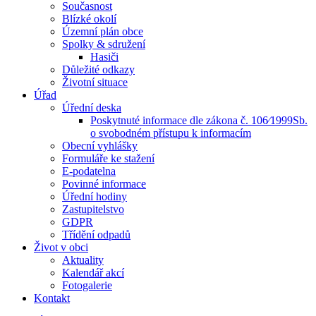
Současnost
Blízké okolí
Územní plán obce
Spolky & sdružení
Hasiči
Důležité odkazy
Životní situace
Úřad
Úřední deska
Poskytnuté informace dle zákona č. 106⁄1999Sb.
o svobodném přístupu k informacím
Obecní vyhlášky
Formuláře ke stažení
E-podatelna
Povinné informace
Úřední hodiny
Zastupitelstvo
GDPR
Třídění odpadů
Život v obci
Aktuality
Kalendář akcí
Fotogalerie
Kontakt