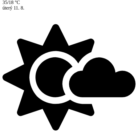
35/18 °C
úterý
11. 8.