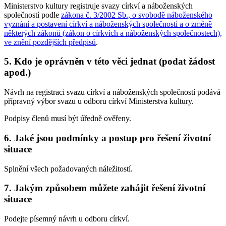
Ministerstvo kultury registruje svazy církví a náboženských
společností podle
zákona č. 3/2002 Sb., o svobodě náboženského
vyznání a postavení církví a náboženských společností a o změně
některých zákonů (zákon o církvích a náboženských společnostech),
ve znění pozdějších předpisů
.
5. Kdo je oprávněn v této věci jednat (podat žádost
apod.)
Návrh na registraci svazu církví a náboženských společností podává
přípravný výbor svazu u odboru církví Ministerstva kultury.
Podpisy členů musí být úředně ověřeny.
6. Jaké jsou podmínky a postup pro řešení životní
situace
Splnění všech požadovaných náležitostí.
7. Jakým způsobem můžete zahájit řešení životní
situace
Podejte písemný návrh u odboru církví.