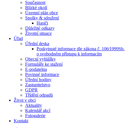
Současnost
Blízké okolí
Územní plán obce
Spolky & sdružení
Hasiči
Důležité odkazy
Životní situace
Úřad
Úřední deska
Poskytnuté informace dle zákona č. 106⁄1999Sb.
o svobodném přístupu k informacím
Obecní vyhlášky
Formuláře ke stažení
E-podatelna
Povinné informace
Úřední hodiny
Zastupitelstvo
GDPR
Třídění odpadů
Život v obci
Aktuality
Kalendář akcí
Fotogalerie
Kontakt