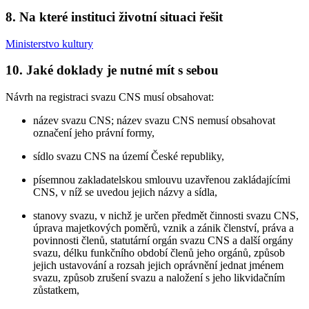
8. Na které instituci životní situaci řešit
Ministerstvo kultury
10. Jaké doklady je nutné mít s sebou
Návrh na registraci svazu CNS musí obsahovat:
název svazu CNS; název svazu CNS nemusí obsahovat
označení jeho právní formy,
sídlo svazu CNS na území České republiky,
písemnou zakladatelskou smlouvu uzavřenou zakládajícími
CNS, v níž se uvedou jejich názvy a sídla,
stanovy svazu, v nichž je určen předmět činnosti svazu CNS,
úprava majetkových poměrů, vznik a zánik členství, práva a
povinnosti členů, statutární orgán svazu CNS a další orgány
svazu, délku funkčního období členů jeho orgánů, způsob
jejich ustavování a rozsah jejich oprávnění jednat jménem
svazu, způsob zrušení svazu a naložení s jeho likvidačním
zůstatkem,