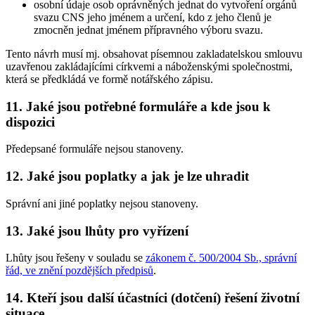
osobní údaje osob oprávněných jednat do vytvoření orgánů
svazu CNS jeho jménem a určení, kdo z jeho členů je
zmocněn jednat jménem přípravného výboru svazu.
Tento návrh musí mj. obsahovat písemnou zakladatelskou smlouvu
uzavřenou zakládajícími církvemi a náboženskými společnostmi,
která se předkládá ve formě notářského zápisu.
11. Jaké jsou potřebné formuláře a kde jsou k
dispozici
Předepsané formuláře nejsou stanoveny.
12. Jaké jsou poplatky a jak je lze uhradit
Správní ani jiné poplatky nejsou stanoveny.
13. Jaké jsou lhůty pro vyřízení
Lhůty jsou řešeny v souladu se
zákonem č. 500/2004 Sb., správní
řád, ve znění pozdějších předpisů
.
14. Kteří jsou další účastníci (dotčení) řešení životní
situace