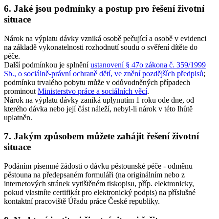
6. Jaké jsou podmínky a postup pro řešení životní
situace
Nárok na výplatu dávky vzniká osobě pečující a osobě v evidenci
na základě vykonatelnosti rozhodnutí soudu o svěření dítěte do
péče.
Další podmínkou je splnění
ustanovení § 47o zákona č. 359/1999
Sb., o sociálně-právní ochraně dětí, ve znění pozdějších předpisů
;
podmínku trvalého pobytu může v odůvodněných případech
prominout
Ministerstvo práce a sociálních věcí
.
Nárok na výplatu dávky zaniká uplynutím 1 roku ode dne, od
kterého dávka nebo její část náleží, nebyl-li nárok v této lhůtě
uplatněn.
7. Jakým způsobem můžete zahájit řešení životní
situace
Podáním písemné žádosti o dávku pěstounské péče - odměnu
pěstouna na předepsaném formuláři (na originálním nebo z
internetových stránek vytištěném tiskopisu, příp. elektronicky,
pokud vlastníte certifikát pro elektronický podpis) na příslušné
kontaktní pracoviště Úřadu práce České republiky.