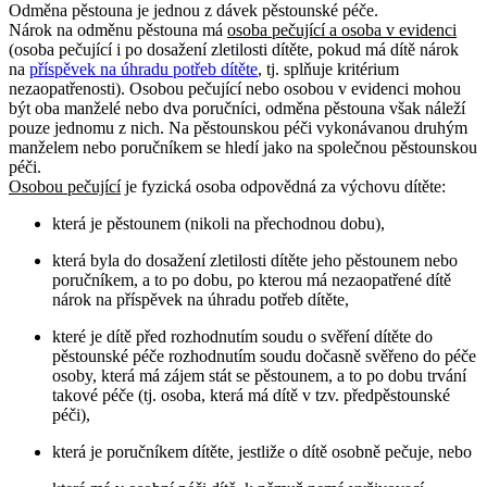
Odměna pěstouna je jednou z dávek pěstounské péče.
Nárok na odměnu pěstouna má
osoba pečující a osoba v evidenci
(osoba pečující i po dosažení zletilosti dítěte, pokud má dítě nárok
na
příspěvek na úhradu potřeb dítěte
, tj. splňuje kritérium
nezaopatřenosti). Osobou pečující nebo osobou v evidenci mohou
být oba manželé nebo dva poručníci, odměna pěstouna však náleží
pouze jednomu z nich. Na pěstounskou péči vykonávanou druhým
manželem nebo poručníkem se hledí jako na společnou pěstounskou
péči.
Osobou pečující
je fyzická osoba odpovědná za výchovu dítěte:
která je pěstounem (nikoli na přechodnou dobu),
která byla do dosažení zletilosti dítěte jeho pěstounem nebo
poručníkem, a to po dobu, po kterou má nezaopatřené dítě
nárok na příspěvek na úhradu potřeb dítěte,
které je dítě před rozhodnutím soudu o svěření dítěte do
pěstounské péče rozhodnutím soudu dočasně svěřeno do péče
osoby, která má zájem stát se pěstounem, a to po dobu trvání
takové péče (tj. osoba, která má dítě v tzv. předpěstounské
péči),
která je poručníkem dítěte, jestliže o dítě osobně pečuje, nebo