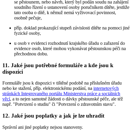
se pěstounem, nebo návrh, který byl podán soudu na zahájení
soudního řízení o ustanovení osoby poručníkem dítěte, jestliže
tato osoba o dítě, k němuž nemá vyživovací povinnost,
osobně pečuje,
příp. doklad prokazující stupeň závislosti dítěte na pomoci jiné
fyzické osoby,
u osob v evidenci rozhodnutí krajského úřadu o zařazení do
evidence osob, které mohou vykonávat pěstounskou péči na
přechodnou dobu.
11. Jaké jsou potřebné formuláře a kde jsou k
dispozici
Formuláře jsou k dispozici v tištěné podobě na příslušném úřadu
nebo ke stažení, příp. elektronickému podání, na
internetových
stránkách Integrovaného portálu Ministerstva práce a sociálních
věcí
, a to nejen samotné žádosti o dávky pěstounské péče, ale též
např. "Potvrzení o studiu" či "Potvrzení o zdravotním stavu".
12. Jaké jsou poplatky a jak je lze uhradit
Správní ani jiné poplatky nejsou stanoveny.