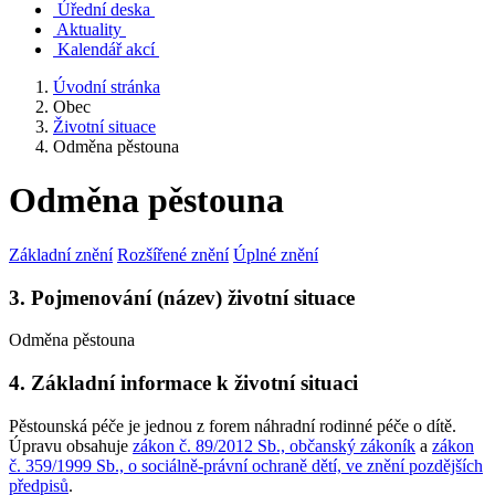
Úřední deska
Aktuality
Kalendář akcí
Úvodní stránka
Obec
Životní situace
Odměna pěstouna
Odměna pěstouna
Základní znění
Rozšířené znění
Úplné znění
3. Pojmenování (název) životní situace
Odměna pěstouna
4. Základní informace k životní situaci
Pěstounská péče je jednou z forem náhradní rodinné péče o dítě.
Úpravu obsahuje
zákon č. 89/2012 Sb., občanský zákoník
a
zákon
č. 359/1999 Sb., o sociálně-právní ochraně dětí, ve znění pozdějších
předpisů
.