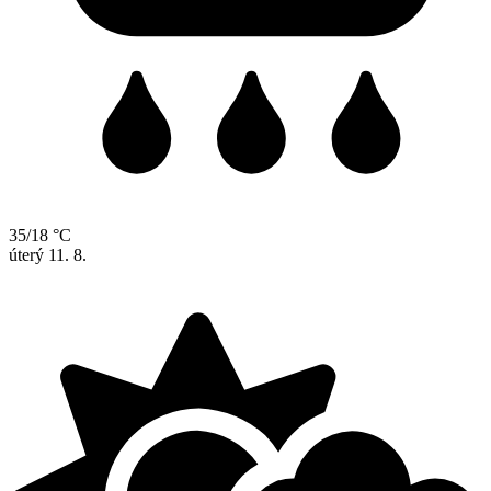
35/18 °C
úterý
11. 8.