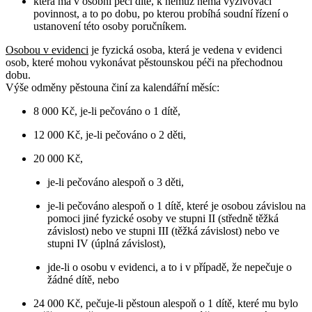
která má v osobní péči dítě, k němuž nemá vyživovací
povinnost, a to po dobu, po kterou probíhá soudní řízení o
ustanovení této osoby poručníkem.
Osobou v evidenci
je fyzická osoba, která je vedena v evidenci
osob, které mohou vykonávat pěstounskou péči na přechodnou
dobu.
Výše odměny pěstouna činí za kalendářní měsíc:
8 000 Kč, je-li pečováno o 1 dítě,
12 000 Kč, je-li pečováno o 2 děti,
20 000 Kč,
je-li pečováno alespoň o 3 děti,
je-li pečováno alespoň o 1 dítě, které je osobou závislou na
pomoci jiné fyzické osoby ve stupni II (středně těžká
závislost) nebo ve stupni III (těžká závislost) nebo ve
stupni IV (úplná závislost),
jde-li o osobu v evidenci, a to i v případě, že nepečuje o
žádné dítě, nebo
24 000 Kč, pečuje-li pěstoun alespoň o 1 dítě, které mu bylo