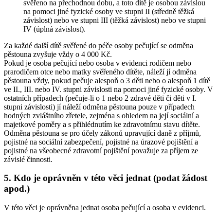
svěřeno na přechodnou dobu, a toto dítě je osobou závislou
na pomoci jiné fyzické osoby ve stupni II (středně těžká
závislost) nebo ve stupni III (těžká závislost) nebo ve stupni
IV (úplná závislost).
Za každé další dítě svěřené do péče osoby pečující se odměna
pěstouna zvyšuje vždy o 4 000 Kč.
Pokud je osoba pečující nebo osoba v evidenci rodičem nebo
prarodičem otce nebo matky svěřeného dítěte, náleží jí odměna
pěstouna vždy, pokud pečuje alespoň o 3 děti nebo o alespoň 1 dítě
ve II., III. nebo IV. stupni závislosti na pomoci jiné fyzické osoby. V
ostatních případech (pečuje-li o 1 nebo 2 zdravé děti či děti v I.
stupni závislosti) jí náleží odměna pěstouna pouze v případech
hodných zvláštního zřetele, zejména s ohledem na její sociální a
majetkové poměry a s přihlédnutím ke zdravotnímu stavu dítěte.
Odměna pěstouna se pro účely zákonů upravující daně z příjmů,
pojistné na sociální zabezpečení, pojistné na úrazové pojištění a
pojistné na všeobecné zdravotní pojištění považuje za příjem ze
závislé činnosti.
5. Kdo je oprávněn v této věci jednat (podat žádost
apod.)
V této věci je oprávněna jednat osoba pečující a osoba v evidenci.