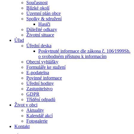
Současnost
Blízké okolí
Územní plán obce
Spolky & sdružení
Hasiči
Důležité odkazy
Životní situace
Úřad
Úřední deska
Poskytnuté informace dle zákona č. 106⁄1999Sb.
o svobodném přístupu k informacím
Obecní vyhlášky
Formuláře ke stažení
E-podatelna
Povinné informace
Úřední hodiny
Zastupitelstvo
GDPR
Třídění odpadů
Život v obci
Aktuality
Kalendář akcí
Fotogalerie
Kontakt