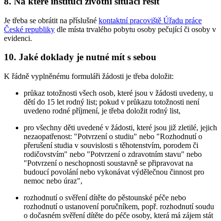
8. Na které instituci životní situaci řešit
Je třeba se obrátit na příslušné
kontaktní pracoviště Úřadu práce
České republiky
dle místa trvalého pobytu osoby pečující či osoby v
evidenci.
10. Jaké doklady je nutné mít s sebou
K řádně vyplněnému formuláři žádosti je třeba doložit:
průkaz totožnosti všech osob, které jsou v žádosti uvedeny, u
dětí do 15 let rodný list; pokud v průkazu totožnosti není
uvedeno rodné příjmení, je třeba doložit rodný list,
pro všechny děti uvedené v žádosti, které jsou již zletilé, jejich
nezaopatřenost: "Potvrzení o studiu" nebo "Rozhodnutí o
přerušení studia v souvislosti s těhotenstvím, porodem či
rodičovstvím" nebo "Potvrzení o zdravotním stavu" nebo
"Potvrzení o neschopnosti soustavně se připravovat na
budoucí povolání nebo vykonávat výdělečnou činnost pro
nemoc nebo úraz",
rozhodnutí o svěření dítěte do pěstounské péče nebo
rozhodnutí o ustanovení poručníkem, popř. rozhodnutí soudu
o dočasném svěření dítěte do péče osoby, která má zájem stát