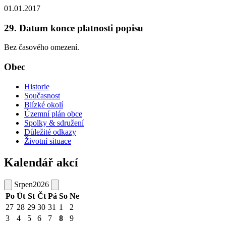
01.01.2017
29. Datum konce platnosti popisu
Bez časového omezení.
Obec
Historie
Současnost
Blízké okolí
Územní plán obce
Spolky & sdružení
Důležité odkazy
Životní situace
Kalendář akcí
Srpen
2026
Po
Út
St
Čt
Pá
So
Ne
27
28
29
30
31
1
2
3
4
5
6
7
8
9