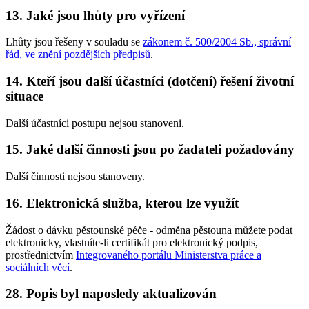
13. Jaké jsou lhůty pro vyřízení
Lhůty jsou řešeny v souladu se
zákonem č. 500/2004 Sb., správní
řád, ve znění pozdějších předpisů
.
14. Kteří jsou další účastníci (dotčení) řešení životní
situace
Další účastníci postupu nejsou stanoveni.
15. Jaké další činnosti jsou po žadateli požadovány
Další činnosti nejsou stanoveny.
16. Elektronická služba, kterou lze využít
Žádost o dávku pěstounské péče - odměna pěstouna můžete podat
elektronicky, vlastníte-li certifikát pro elektronický podpis,
prostřednictvím
Integrovaného portálu Ministerstva práce a
sociálních věcí
.
28. Popis byl naposledy aktualizován