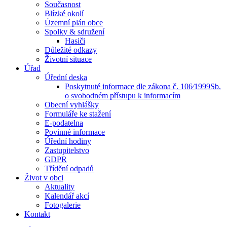
Současnost
Blízké okolí
Územní plán obce
Spolky & sdružení
Hasiči
Důležité odkazy
Životní situace
Úřad
Úřední deska
Poskytnuté informace dle zákona č. 106⁄1999Sb.
o svobodném přístupu k informacím
Obecní vyhlášky
Formuláře ke stažení
E-podatelna
Povinné informace
Úřední hodiny
Zastupitelstvo
GDPR
Třídění odpadů
Život v obci
Aktuality
Kalendář akcí
Fotogalerie
Kontakt