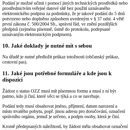
Podání je možné učinit i pomocí jiných technických prostředků nebo
prostřednictvím veřejné datové sítě bez použití uznávaného
elektronického podpisu za podmínky, že je takové podání do 5 dnů
potvrzeno nebo doplněno způsobem uvedeným v § 37 odst. 4 větě
první zákona č. 500/2004 Sb., správní řád, ve znění pozdějších
předpisů (zejména písemně, ústně do protokolu, podepsané
uznávaným elektronickým podpisem).
10. Jaké doklady je nutné mít s sebou
Na úřadě je nutné předložit průkaz totožnosti (občanský průkaz,
cestovní pas).
11. Jaké jsou potřebné formuláře a kde jsou k
dispozici
Žádost o status OZZ musí mít písemnou formu a musí z ní být
patrno, kdo ji činí, které věci se týká a co se navrhuje.
Podání tedy musí obsahovat jméno, příjmení, datum narození a
místo trvalého pobytu, popř. jinou adresu pro doručování, označení
správního orgánu, jemuž je určeno, a podpis osoby, která je činí.
Kromě předepsaných náležitostí, by žádost měla obsahovat označení