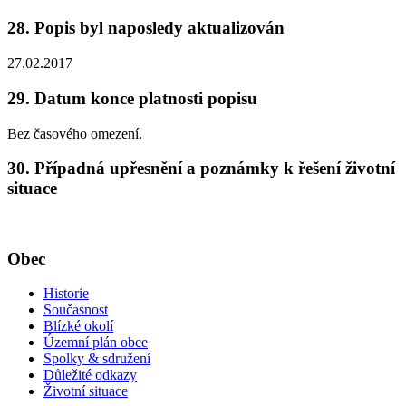
28. Popis byl naposledy aktualizován
27.02.2017
29. Datum konce platnosti popisu
Bez časového omezení.
30. Případná upřesnění a poznámky k řešení životní
situace
Obec
Historie
Současnost
Blízké okolí
Územní plán obce
Spolky & sdružení
Důležité odkazy
Životní situace