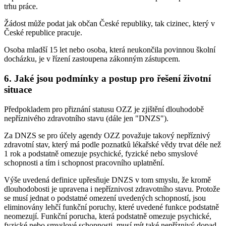
trhu práce.
Žádost může podat jak občan České republiky, tak cizinec, který v
České republice pracuje.
Osoba mladší 15 let nebo osoba, která neukončila povinnou školní
docházku, je v řízení zastoupena zákonným zástupcem.
6. Jaké jsou podmínky a postup pro řešení životní
situace
Předpokladem pro přiznání statusu OZZ je zjištění dlouhodobě
nepříznivého zdravotního stavu (dále jen "DNZS").
Za DNZS se pro účely agendy OZZ považuje takový nepříznivý
zdravotní stav, který má podle poznatků lékařské vědy trvat déle než
1 rok a podstatně omezuje psychické, fyzické nebo smyslové
schopnosti a tím i schopnost pracovního uplatnění.
Výše uvedená definice upřesňuje DNZS v tom smyslu, že kromě
dlouhodobosti je upravena i nepříznivost zdravotního stavu. Protože
se musí jednat o podstatné omezení uvedených schopností, jsou
eliminovány lehčí funkční poruchy, které uvedené funkce podstatně
neomezují. Funkční porucha, která podstatně omezuje psychické,
fyzické nebo smyslové schopnosti, musí mít také nepříznivý dopad