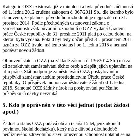
Kategorie OZZ existovala již v minulosti a byla původně s účinností
od 1. ledna 2012 zrušena zákonem č. 367/2011 Sb., dle kterého bylo
stanoveno, že platnost původního rozhodnutí je nejpozději do 31.
prosince 2014. Podle přechodných ustanovení zákona o
zaměstnanosti však původní rozhodnutí o OZZ vydaná Úřadem
práce České republiky do 31. prosince 2011 platí po celou dobu, na
kterou byla vydána. Pokud byl tedy občan před 31. prosincem 2011
uznán za OZZ trvale, má tento status i po 1. lednu 2015 a nemusí
podávat novou žádost.
Obnovení statusu OZZ (na základě zákona č. 136/2014 Sb.) má za
cíl zatraktivnit zaměstnávání těchto osob a zlepšit jejich uplatnění na
trhu práce. Stát podporuje zaměstnávání OZZ poskytováním
příspěvků zaměstnavatelům prostřednictvím Úřadu práce České
republiky. O příspěvek mohou zaměstnavatelé žádat od 1. ledna
2015. Samotné OZZ žádný nárok na poskytování peněžního
příspěvku či dávky nevzniká.
5. Kdo je oprávněn v této věci jednat (podat žádost
apod.)
Žádost o status OZZ podává občan (starší 15 let, jenž ukončil
povinnou školní docházku), který má z důvodu dlouhodobě
nepříznivého zdravotního stavu omezenou schopnost uplatnit se na