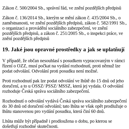
Zákon č. 500/2004 Sb., správní řád, ve znění pozdějších předpisů
Zákon č. 136/2014 Sb., kterým se mění zákon č. 435/2004 Sb., o
zaměstnanosti, ve znění pozdějších předpisů, zákon č. 582/1991 Sb.,
o organizaci a provádění sociálního zabezpečení, ve znění
pozdějších předpisů, a zákon č. 251/2005 Sb., o inspekci práce, ve
znění pozdějších předpisů
19. Jaké jsou opravné prostředky a jak se uplatňují
V případě, že občan nesouhlasí s posudkem vypracovaným v rámci
řízení o OZZ, musí počkat na vydání rozhodnutí, proti němuž lze
podat odvolání. Odvolání proti posudku není možné.
Proti rozhodnutí pak lze podat odvolání ve lhůtě do 15 dnů od jeho
doručení, a to u OSSZ/ PSSZ/ MSSZ, která jej vydala. O odvolání
rozhoduje Česká správa sociálního zabezpečení.
Rozhodnutí o odvolání vydává Česká správa sociálního zabezpečení
do 30 dnů od doručení odvolání; tato lhůta se však opět prodlužuje o
lhůtu stanovenou pro vydání posudku, která činí 60 dnů.
Lhůta může být případně i prodloužena o dobu, po kterou se
došetřují rozhodné skutečnosti.