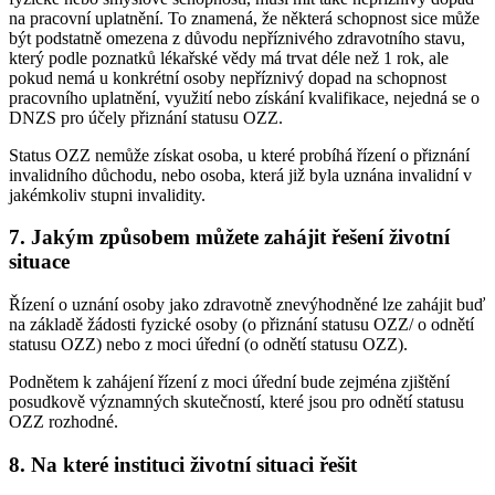
na pracovní uplatnění. To znamená, že některá schopnost sice může
být podstatně omezena z důvodu nepříznivého zdravotního stavu,
který podle poznatků lékařské vědy má trvat déle než 1 rok, ale
pokud nemá u konkrétní osoby nepříznivý dopad na schopnost
pracovního uplatnění, využití nebo získání kvalifikace, nejedná se o
DNZS pro účely přiznání statusu OZZ.
Status OZZ nemůže získat osoba, u které probíhá řízení o přiznání
invalidního důchodu, nebo osoba, která již byla uznána invalidní v
jakémkoliv stupni invalidity.
7. Jakým způsobem můžete zahájit řešení životní
situace
Řízení o uznání osoby jako zdravotně znevýhodněné lze zahájit buď
na základě žádosti fyzické osoby (o přiznání statusu OZZ/ o odnětí
statusu OZZ) nebo z moci úřední (o odnětí statusu OZZ).
Podnětem k zahájení řízení z moci úřední bude zejména zjištění
posudkově významných skutečností, které jsou pro odnětí statusu
OZZ rozhodné.
8. Na které instituci životní situaci řešit