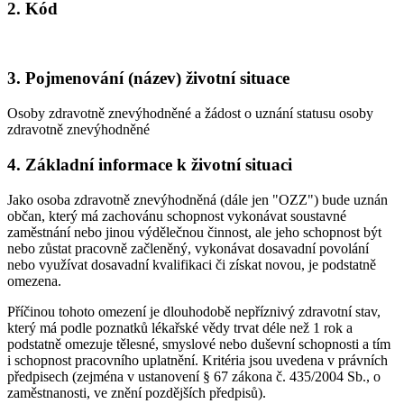
2. Kód
3. Pojmenování (název) životní situace
Osoby zdravotně znevýhodněné a žádost o uznání statusu osoby
zdravotně znevýhodněné
4. Základní informace k životní situaci
Jako osoba zdravotně znevýhodněná (dále jen "OZZ") bude uznán
občan, který má zachovánu schopnost vykonávat soustavné
zaměstnání nebo jinou výdělečnou činnost, ale jeho schopnost být
nebo zůstat pracovně začleněný, vykonávat dosavadní povolání
nebo využívat dosavadní kvalifikaci či získat novou, je podstatně
omezena.
Příčinou tohoto omezení je dlouhodobě nepříznivý zdravotní stav,
který má podle poznatků lékařské vědy trvat déle než 1 rok a
podstatně omezuje tělesné, smyslové nebo duševní schopnosti a tím
i schopnost pracovního uplatnění. Kritéria jsou uvedena v právních
předpisech (zejména v ustanovení § 67 zákona č. 435/2004 Sb., o
zaměstnanosti, ve znění pozdějších předpisů).