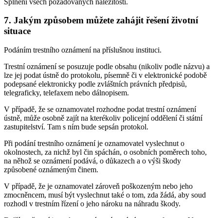
Splnění všech požadovaných náležitostí.
7. Jakým způsobem můžete zahájit řešení životní
situace
Podáním trestního oznámení na příslušnou instituci.
Trestní oznámení se posuzuje podle obsahu (nikoliv podle názvu) a
lze jej podat ústně do protokolu, písemně či v elektronické podobě
podepsané elektronicky podle zvláštních právních předpisů,
telegraficky, telefaxem nebo dálnopisem.
V případě, že se oznamovatel rozhodne podat trestní oznámení
ústně, může osobně zajít na kterékoliv policejní oddělení či státní
zastupitelství. Tam s ním bude sepsán protokol.
Při podání trestního oznámení je oznamovatel vyslechnut o
okolnostech, za nichž byl čin spáchán, o osobních poměrech toho,
na něhož se oznámení podává, o důkazech a o výši škody
způsobené oznámeným činem.
V případě, že je oznamovatel zároveň poškozeným nebo jeho
zmocněncem, musí být vyslechnut také o tom, zda žádá, aby soud
rozhodl v trestním řízení o jeho nároku na náhradu škody.