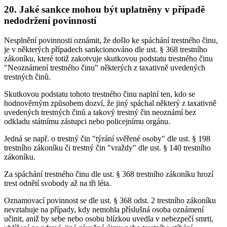
20. Jaké sankce mohou být uplatněny v případě
nedodržení povinností
Nesplnění povinnosti oznámit, že došlo ke spáchání trestného činu,
je v některých případech sankcionováno dle ust. § 368 trestního
zákoníku, které totiž zakotvuje skutkovou podstatu trestného činu
"Neoznámení trestného činu" některých z taxativně uvedených
trestných činů.
Skutkovou podstatu tohoto trestného činu naplní ten, kdo se
hodnověrným způsobem dozví, že jiný spáchal některý z taxativně
uvedených trestných činů a takový trestný čin neoznámí bez
odkladu státnímu zástupci nebo policejnímu orgánu.
Jedná se např. o trestný čin "týrání svěřené osoby" dle ust. § 198
trestního zákoníku či trestný čin "vraždy" dle ust. § 140 trestního
zákoníku.
Za spáchání trestného činu dle ust. § 368 trestního zákoníku hrozí
trest odnětí svobody až na tři léta.
Oznamovací povinnost se dle ust. § 368 odst. 2 trestního zákoníku
nevztahuje na případy, kdy nemohla příslušná osoba oznámení
učinit, aniž by sebe nebo osobu blízkou uvedla v nebezpečí smrti,