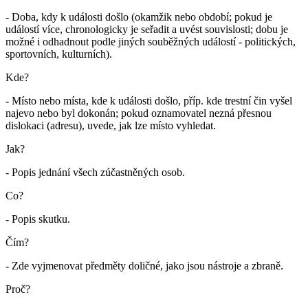
- Doba, kdy k události došlo (okamžik nebo období; pokud je
událostí více, chronologicky je seřadit a uvést souvislosti; dobu je
možné i odhadnout podle jiných souběžných událostí - politických,
sportovních, kulturních).
Kde?
- Místo nebo místa, kde k události došlo, příp. kde trestní čin vyšel
najevo nebo byl dokonán; pokud oznamovatel nezná přesnou
dislokaci (adresu), uvede, jak lze místo vyhledat.
Jak?
- Popis jednání všech zúčastněných osob.
Co?
- Popis skutku.
Čím?
- Zde vyjmenovat předměty doličné, jako jsou nástroje a zbraně.
Proč?