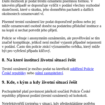
Další možností je podat trestní oznámení písemnou formou. V
takovém případě se doporučuje vylíčit v podání všechny rozhodné
skutečnosti, které o skutku, jeho domnělém pachateli a dalších
okolnostech oznamovatel ví.
Písemné trestní oznámení lze podat doporučeně poštou nebo jej
může oznamovatel osobně donést na podatelnu příslušné instituce a
na kopii si nechat potvrdit jeho přijetí.
Policie se věnuje i anonymním oznámením, ale prověřování se tím
značně komplikuje, jelikož není možné vyjasnit případné nejasnosti
v podání. Často tím policie ztrácí významného svědka, který může
být pro vyřešení případu klíčový.
8. Na které instituci životní situaci řešit
Trestní oznámení je možno podat na kterékoli
oddělení Policie
České republiky
nebo
státní zastupitelství
.
9. Kde, s kým a kdy životní situaci řešit
Pochopitelně platí povinnost jakékoli součásti Policie České
republiky přijmout podání (trestní oznámení) od kohokoli.
Nejefektivnější (zejména v situaci, kdy předpokládáme potřebu