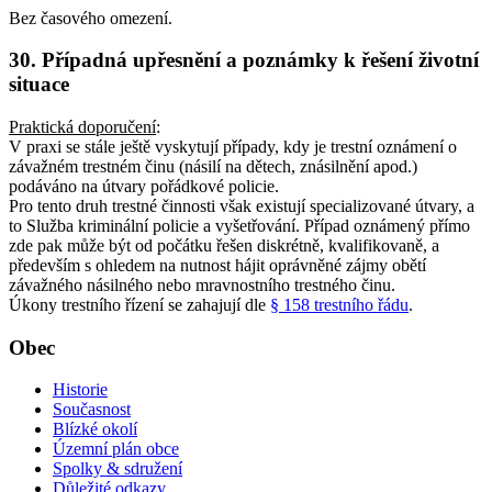
Bez časového omezení.
30. Případná upřesnění a poznámky k řešení životní
situace
Praktická doporučení
:
V praxi se stále ještě vyskytují případy, kdy je trestní oznámení o
závažném trestném činu (násilí na dětech, znásilnění apod.)
podáváno na útvary pořádkové policie.
Pro tento druh trestné činnosti však existují specializované útvary, a
to Služba kriminální policie a vyšetřování. Případ oznámený přímo
zde pak může být od počátku řešen diskrétně, kvalifikovaně, a
především s ohledem na nutnost hájit oprávněné zájmy obětí
závažného násilného nebo mravnostního trestného činu.
Úkony trestního řízení se zahajují dle
§ 158 trestního řádu
.
Obec
Historie
Současnost
Blízké okolí
Územní plán obce
Spolky & sdružení
Důležité odkazy