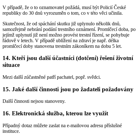
V případě, že o to oznamovatel požádá, musí být Policií České
republiky do 30 dnů vyrozuměn o tom, co v této věci učinila.
Skutečnost, že od spáchání skutku již uplynulo několik dnů,
samozřejmě nebrání podání trestního oznámení. Promlčecí doba, po
jejímž uplynutí již není možno provést trestní řízení, se pohybuje
řádově v letech. V případě ublížení na zdraví je např. délka
promlčecí doby stanovena trestním zákoníkem na dobu 5 let.
14. Kteří jsou další účastníci (dotčení) řešení životní
situace
Mezi další zúčastněné patří pachatel, popř. svědci.
15. Jaké další činnosti jsou po žadateli požadovány
Další činnosti nejsou stanoveny.
16. Elektronická služba, kterou lze využít
Případný dotaz můžete zaslat na e-mailovou adresu příslušné
instituce.