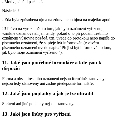
- Motiv jednání pachatele.
Následek?
- Zda byla způsobena újma na zdraví nebo újma na majetku apod.
!!! Právo na vyrozumění o tom, jak bylo oznámení vyřízeno,
vznikne oznamovateli jen tehdy, pokud o to při podání trestního
oznámení
výslovně požádá
, tzn. uvede do protokolu nebo napíše do
písemného oznámení, že si přeje být informován (v závěru
písemného oznámení uvede např.: "Přeji si být informován o tom,
jak bylo moje oznámení vyřízeno.").
11. Jaké jsou potřebné formuláře a kde jsou k
dispozici
Forma a obsah trestního oznámení nejsou formálně stanoveny;
nejsou tedy stanoveny ani žádné předepsané formuláře.
12. Jaké jsou poplatky a jak je lze uhradit
Správní ani jiné poplatky nejsou stanoveny.
13. Jaké jsou lhůty pro vyřízení