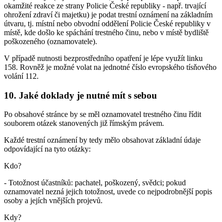
okamžité reakce ze strany Policie České republiky - např. trvající
ohrožení zdraví či majetku) je podat trestní oznámení na základním
útvaru, tj. místní nebo obvodní oddělení Policie České republiky v
místě, kde došlo ke spáchání trestného činu, nebo v místě bydliště
poškozeného (oznamovatele).
V případě nutnosti bezprostředního opatření je lépe využít linku
158. Rovněž je možné volat na jednotné číslo evropského tísňového
volání 112.
10. Jaké doklady je nutné mít s sebou
Po obsahové stránce by se měl oznamovatel trestného činu řídit
souborem otázek stanovených již římským právem.
Každé trestní oznámení by tedy mělo obsahovat základní údaje
odpovídající na tyto otázky:
Kdo?
- Totožnost účastníků: pachatel, poškozený, svědci; pokud
oznamovatel nezná jejich totožnost, uvede co nejpodrobnější popis
osoby a jejích vnějších projevů.
Kdy?