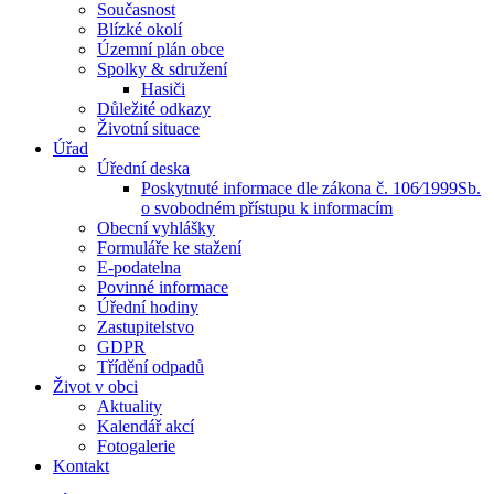
Současnost
Blízké okolí
Územní plán obce
Spolky & sdružení
Hasiči
Důležité odkazy
Životní situace
Úřad
Úřední deska
Poskytnuté informace dle zákona č. 106⁄1999Sb.
o svobodném přístupu k informacím
Obecní vyhlášky
Formuláře ke stažení
E-podatelna
Povinné informace
Úřední hodiny
Zastupitelstvo
GDPR
Třídění odpadů
Život v obci
Aktuality
Kalendář akcí
Fotogalerie
Kontakt