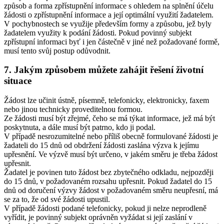
způsob a forma zpřístupnění informace s ohledem na splnění účelu
žádosti o zpřístupnění informace a její optimální využití žadatelem.
V pochybnostech se využije především formy a způsobu, jež byly
žadatelem využity k podání žádosti. Pokud povinný subjekt
zpřístupní informaci byť i jen částečně v jiné než požadované formě,
musí tento svůj postup odůvodnit.
7. Jakým způsobem můžete zahájit řešení životní
situace
Žádost lze učinit ústně, písemně, telefonicky, elektronicky, faxem
nebo jinou technicky proveditelnou formou.
Ze žádosti musí být zřejmé, čeho se má týkat informace, jež má být
poskytnuta, a dále musí být patrno, kdo ji podal.
V případě nesrozumitelné nebo příliš obecně formulované žádosti je
žadateli do 15 dnů od obdržení žádosti zaslána výzva k jejímu
upřesnění. Ve výzvě musí být určeno, v jakém směru je třeba žádost
upřesnit.
Žadatel je povinen tuto žádost bez zbytečného odkladu, nejpozději
do 15 dnů, v požadovaném rozsahu upřesnit. Pokud žadatel do 15
dnů od doručení výzvy žádost v požadovaném směru neupřesní, má
se za to, že od své žádosti upustil.
V případě žádosti podané telefonicky, pokud ji nelze neprodleně
vyřídit, je povinný subjekt oprávněn vyžádat si její zaslání v