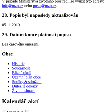
V případě Ministerstva životního prostředí lze využít tyto adresy:
info@mzp.cz
nebo
posta@mzp.cz
.
28. Popis byl naposledy aktualizován
05.11.2010
29. Datum konce platnosti popisu
Bez časového omezení.
Obec
Historie
Současnost
Blízké okolí
Územní plán obce
Spolky & sdružení
Důležité odkazy
Životní situace
Kalendář akcí