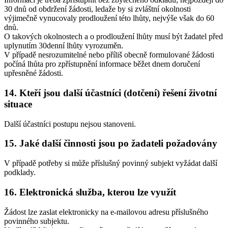
30 dnů od obdržení žádosti, ledaže by si zvláštní okolnosti
výjimečně vynucovaly prodloužení této lhůty, nejvýše však do 60
dnů.
O takových okolnostech a o prodloužení lhůty musí být žadatel před
uplynutím 30denní lhůty vyrozuměn.
V případě nesrozumitelné nebo příliš obecně formulované žádosti
počíná lhůta pro zpřístupnění informace běžet dnem doručení
upřesněné žádosti.
14. Kteří jsou další účastníci (dotčení) řešení životní
situace
Další účastníci postupu nejsou stanoveni.
15. Jaké další činnosti jsou po žadateli požadovány
V případě potřeby si může příslušný povinný subjekt vyžádat další
podklady.
16. Elektronická služba, kterou lze využít
Žádost lze zaslat elektronicky na e-mailovou adresu příslušného
povinného subjektu.