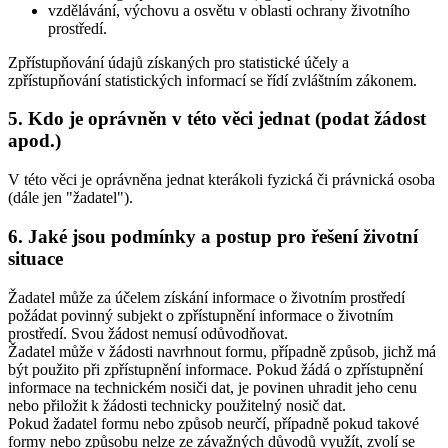
vzdělávání, výchovu a osvětu v oblasti ochrany životního
prostředí.
Zpřístupňování údajů získaných pro statistické účely a
zpřístupňování statistických informací se řídí zvláštním zákonem.
5. Kdo je oprávněn v této věci jednat (podat žádost
apod.)
V této věci je oprávněna jednat kterákoli fyzická či právnická osoba
(dále jen "žadatel").
6. Jaké jsou podmínky a postup pro řešení životní
situace
Žadatel může za účelem získání informace o životním prostředí
požádat povinný subjekt o zpřístupnění informace o životním
prostředí. Svou žádost nemusí odůvodňovat.
Žadatel může v žádosti navrhnout formu, případně způsob, jichž má
být použito při zpřístupnění informace. Pokud žádá o zpřístupnění
informace na technickém nosiči dat, je povinen uhradit jeho cenu
nebo přiložit k žádosti technicky použitelný nosič dat.
Pokud žadatel formu nebo způsob neurčí, případně pokud takové
formy nebo způsobu nelze ze závažných důvodů využít, zvolí se