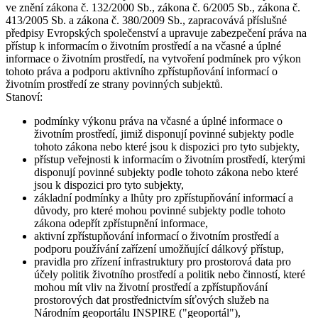
ve znění zákona č. 132/2000 Sb., zákona č. 6/2005 Sb., zákona č.
413/2005 Sb. a zákona č. 380/2009 Sb., zapracovává příslušné
předpisy Evropských společenství a upravuje zabezpečení práva na
přístup k informacím o životním prostředí a na včasné a úplné
informace o životním prostředí, na vytvoření podmínek pro výkon
tohoto práva a podporu aktivního zpřístupňování informací o
životním prostředí ze strany povinných subjektů.
Stanoví:
podmínky výkonu práva na včasné a úplné informace o
životním prostředí, jimiž disponují povinné subjekty podle
tohoto zákona nebo které jsou k dispozici pro tyto subjekty,
přístup veřejnosti k informacím o životním prostředí, kterými
disponují povinné subjekty podle tohoto zákona nebo které
jsou k dispozici pro tyto subjekty,
základní podmínky a lhůty pro zpřístupňování informací a
důvody, pro které mohou povinné subjekty podle tohoto
zákona odepřít zpřístupnění informace,
aktivní zpřístupňování informací o životním prostředí a
podporu používání zařízení umožňující dálkový přístup,
pravidla pro zřízení infrastruktury pro prostorová data pro
účely politik životního prostředí a politik nebo činností, které
mohou mít vliv na životní prostředí a zpřístupňování
prostorových dat prostřednictvím síťových služeb na
Národním geoportálu INSPIRE ("geoportál"),