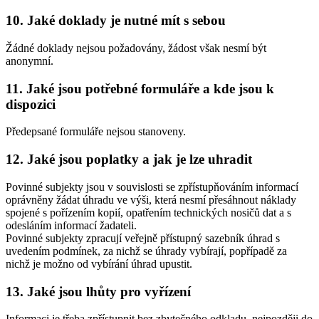
10. Jaké doklady je nutné mít s sebou
Žádné doklady nejsou požadovány, žádost však nesmí být
anonymní.
11. Jaké jsou potřebné formuláře a kde jsou k
dispozici
Předepsané formuláře nejsou stanoveny.
12. Jaké jsou poplatky a jak je lze uhradit
Povinné subjekty jsou v souvislosti se zpřístupňováním informací
oprávněny žádat úhradu ve výši, která nesmí přesáhnout náklady
spojené s pořízením kopií, opatřením technických nosičů dat a s
odesláním informací žadateli.
Povinné subjekty zpracují veřejně přístupný sazebník úhrad s
uvedením podmínek, za nichž se úhrady vybírají, popřípadě za
nichž je možno od vybírání úhrad upustit.
13. Jaké jsou lhůty pro vyřízení
Informaci je třeba zpřístupnit bez zbytečného odkladu, nejpozději do