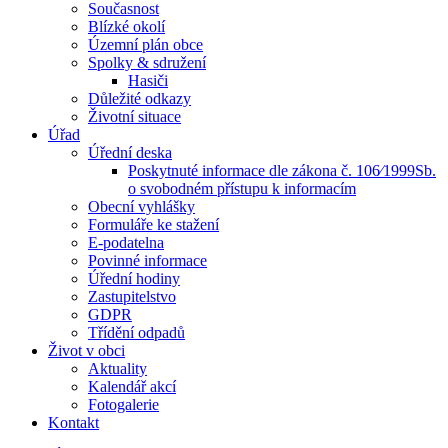
Současnost
Blízké okolí
Územní plán obce
Spolky & sdružení
Hasiči
Důležité odkazy
Životní situace
Úřad
Úřední deska
Poskytnuté informace dle zákona č. 106⁄1999Sb.
o svobodném přístupu k informacím
Obecní vyhlášky
Formuláře ke stažení
E-podatelna
Povinné informace
Úřední hodiny
Zastupitelstvo
GDPR
Třídění odpadů
Život v obci
Aktuality
Kalendář akcí
Fotogalerie
Kontakt