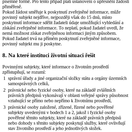
písemné formě. Pro tento případ platí ustanovení o upřesnění žádosti
přiměřeně.
Pokud žádost směřuje k poskytnutí zveřejněné informace, může
povinný subjekt nejdříve, nejpozději však do 15 dnů, místo
poskytnutí informace sdělit žadateli údaje umožňující vyhledání a
získání zveřejněné informace. To neplatí, pokud žadatel uvedl, že
nemá možnost získat zveřejněnou informaci jiným způsobem.
Pokud žadatel trvá na přímém poskytnutí zveřejněné informace,
povinný subjekt mu ji poskytne.
8. Na které instituci životní situaci řešit
Povinnými subjekty, které informace o životním prostředí
zpřístupňují, se rozumí:
1
správní úřady a jiné organizační složky státu a orgány územních
samosprávných celků,
2
právnické nebo fyzické osoby, které na základě zvláštních
právních předpisů vykonávají v oblasti veřejné správy působnost
vztahující se přímo nebo nepřímo k životnímu prostředí,
3
právnické osoby založené, zřízené, řízené nebo pověřené
subjekty uvedenými v bodech 1 a 2, jakož i fyzické osoby
pověřené těmito subjekty, které na základě právních předpisů
nebo dohody s těmito subjekty poskytují služby, které ovlivňují
stav životního prostředí a jeho jednotlivých složek.