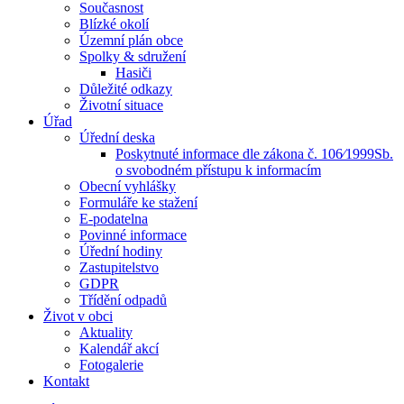
Současnost
Blízké okolí
Územní plán obce
Spolky & sdružení
Hasiči
Důležité odkazy
Životní situace
Úřad
Úřední deska
Poskytnuté informace dle zákona č. 106⁄1999Sb.
o svobodném přístupu k informacím
Obecní vyhlášky
Formuláře ke stažení
E-podatelna
Povinné informace
Úřední hodiny
Zastupitelstvo
GDPR
Třídění odpadů
Život v obci
Aktuality
Kalendář akcí
Fotogalerie
Kontakt