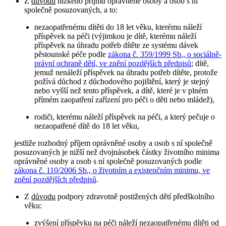
Z
důvodu
nízkého příjmu oprávněné osoby a osob s ní
společně posuzovaných, a to:
nezaopatřenému dítěti do 18 let věku, kterému náleží
příspěvek na péči (výjimkou je dítě, kterému náleží
příspěvek na úhradu potřeb dítěte ze systému dávek
pěstounské péče podle
zákona č. 359/1999 Sb., o sociálně-
právní ochraně dětí, ve znění pozdějších předpisů
; dítě,
jemuž nenáleží příspěvek na úhradu potřeb dítěte, protože
požívá důchod z důchodového pojištění, který je stejný
nebo vyšší než tento příspěvek, a dítě, které je v plném
přímém zaopatření zařízení pro péči o děti nebo mládež),
rodiči, kterému náleží příspěvek na péči, a který pečuje o
nezaopatřené dítě do 18 let věku,
jestliže rozhodný příjem oprávněné osoby a osob s ní společně
posuzovaných je nižší než dvojnásobek částky životního minima
oprávněné osoby a osob s ní společně posuzovaných podle
zákona č. 110/2006 Sb., o životním a existenčním minimu, ve
znění pozdějších předpisů
.
Z
důvodu
podpory zdravotně postižených dětí předškolního
věku:
zvýšení příspěvku na péči náleží nezaopatřenému dítěti od