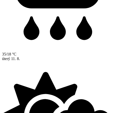
35/18 °C
úterý
11. 8.