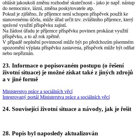
ohlásit jakoukoli změnu rozhodné skutečnosti - jako je např. nástup
do nemocnice, lázní, změna poskytovatele atp.
Pokud je zjištěno, že příjemce není schopen příspěvek použít ke
stanovenému účelu, může úřad určit tzv. zvláštního příjemce, který
správné využití příspěvku zajistí.
Na žádost úřadu je příjemce příspěvku povinen prokázat využití
příspěvku, a to až rok zpětně.
V případě neplnění povinností může být po předchozím písemném
upozornění výplata příspěvku zastavena, příspěvek může být odňat
nebo nepřiznán.
23. Informace o popisovaném postupu (o řešení
životní situace) je možné získat také z jiných zdrojů
a v jiné formě
Ministerstvo práce a sociálních věcí
Integrovaný portál Ministerstva práce a sociálních věcí
24. Související životní situace a návody, jak je řešit
28. Popis byl naposledy aktualizován