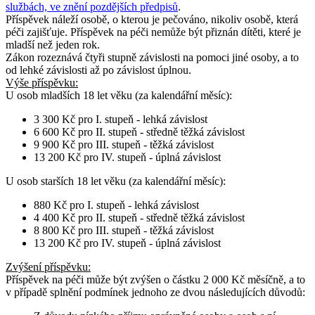
službách, ve znění pozdějších předpisů
.
Příspěvek náleží osobě, o kterou je pečováno, nikoliv osobě, která
péči zajišťuje. Příspěvek na péči nemůže být přiznán dítěti, které je
mladší než jeden rok.
Zákon rozeznává čtyři stupně závislosti na pomoci jiné osoby, a to
od lehké závislosti až po závislost úplnou.
Výše příspěvku:
U osob
mladších 18 let věku
(za kalendářní měsíc):
3 300 Kč pro I. stupeň - lehká závislost
6 600 Kč pro II. stupeň - středně těžká závislost
9 900 Kč pro III. stupeň - těžká závislost
13 200 Kč pro IV. stupeň - úplná závislost
U osob
starších 18 let věku
(za kalendářní měsíc):
880 Kč pro I. stupeň - lehká závislost
4 400 Kč pro II. stupeň - středně těžká závislost
8 800 Kč pro III. stupeň - těžká závislost
13 200 Kč pro IV. stupeň - úplná závislost
Zvýšení příspěvku
:
Příspěvek na péči může být zvýšen o částku 2 000 Kč měsíčně, a to
v případě splnění podmínek jednoho ze dvou následujících důvodů: