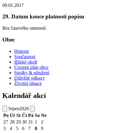
09.01.2017
29. Datum konce platnosti popisu
Bez časového omezení.
Obec
Historie
Současnost
Blízké okolí
Územní plán obce
Spolky & sdružení
Důležité odkazy
Životní situace
Kalendář akcí
Srpen
2026
Po
Út
St
Čt
Pá
So
Ne
27
28
29
30
31
1
2
3
4
5
6
7
8
9