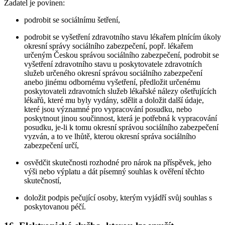
Žadatel je povinen:
podrobit se sociálnímu šetření,
podrobit se vyšetření zdravotního stavu lékařem plnícím úkoly
okresní správy sociálního zabezpečení, popř. lékařem
určeným Českou správou sociálního zabezpečení, podrobit se
vyšetření zdravotního stavu u poskytovatele zdravotních
služeb určeného okresní správou sociálního zabezpečení
anebo jinému odbornému vyšetření, předložit určenému
poskytovateli zdravotních služeb lékařské nálezy ošetřujících
lékařů, které mu byly vydány, sdělit a doložit další údaje,
které jsou významné pro vypracování posudku, nebo
poskytnout jinou součinnost, která je potřebná k vypracování
posudku, je-li k tomu okresní správou sociálního zabezpečení
vyzván, a to ve lhůtě, kterou okresní správa sociálního
zabezpečení určí,
osvědčit skutečnosti rozhodné pro nárok na příspěvek, jeho
výši nebo výplatu a dát písemný souhlas k ověření těchto
skutečností,
doložit podpis pečující osoby, kterým vyjádří svůj souhlas s
poskytovanou péčí.