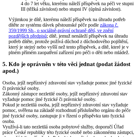
4 do 7 let věku, kterému náleží příspěvek na péči ve stupni
III (těžká závislost) nebo stupni IV (úplná závislost).
Výjimkou je dítě, kterému náleží příspěvek na úhradu potřeb
dítěte ze systému dávek pěstounské péče podle
zákona č.
359/1999 Sb., o sociálně-právní ochraně dětí, ve znění
pozdějších předpisů
; dítě, jemuž nenáleží příspěvek na úhradu
potřeb dítěte, protože požívá důchod z důchodového pojištění,
který je stejný nebo vyšší než tento příspěvek, a dítě, které je v
plném přímém zaopatření zařízení pro péči o děti nebo mládež.
5. Kdo je oprávněn v této věci jednat (podat žádost
apod.)
Osoba, jejíž nepříznivý zdravotní stav vyžaduje pomoc jiné fyzické
či právnické osoby.
Zákonný zástupce nezletilé osoby, jejíž nepříznivý zdravotní stav
vyžaduje pomoc jiné fyzické či právnické osoby.
Pokud je nezletilá osoba, jejíž nepříznivý zdravotní stav vyžaduje
pomoc, svěřena na základě rozhodnutí příslušného orgánu do péče
jiné fyzické osoby, zastupuje ji v řízení o příspěvku tato fyzická
osoba.
Využívá-li tato nezletilá osoba pobytové služby, doporučí Úřad
práce České republiky této fyzické osobě nebo zákonnému zástupci,