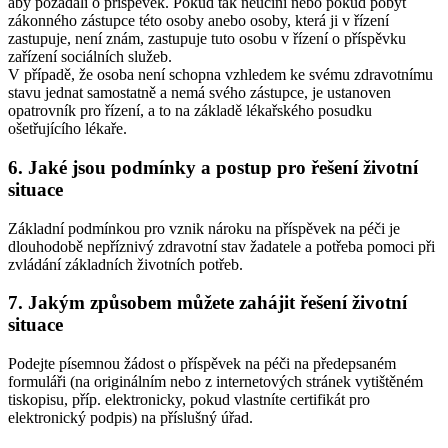
aby požádali o příspěvek. Pokud tak neučiní nebo pokud pobyt
zákonného zástupce této osoby anebo osoby, která ji v řízení
zastupuje, není znám, zastupuje tuto osobu v řízení o příspěvku
zařízení sociálních služeb.
V případě, že osoba není schopna vzhledem ke svému zdravotnímu
stavu jednat samostatně a nemá svého zástupce, je ustanoven
opatrovník pro řízení, a to na základě lékařského posudku
ošetřujícího lékaře.
6. Jaké jsou podmínky a postup pro řešení životní
situace
Základní podmínkou pro vznik nároku na příspěvek na péči je
dlouhodobě nepříznivý zdravotní stav žadatele a potřeba pomoci při
zvládání základních životních potřeb.
7. Jakým způsobem můžete zahájit řešení životní
situace
Podejte písemnou žádost o příspěvek na péči na předepsaném
formuláři (na originálním nebo z internetových stránek vytištěném
tiskopisu, příp. elektronicky, pokud vlastníte certifikát pro
elektronický podpis) na příslušný úřad.