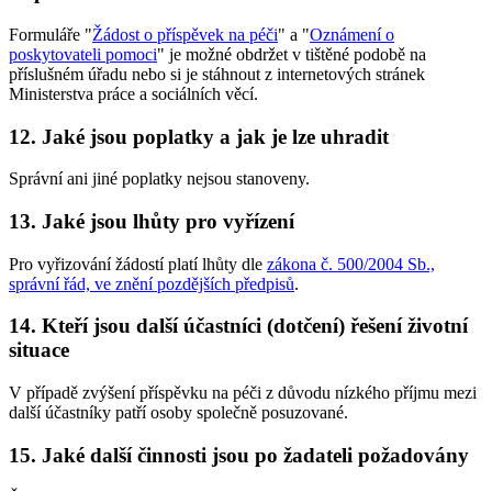
Formuláře "
Žádost o příspěvek na péči
" a "
Oznámení o
poskytovateli pomoci
" je možné obdržet v tištěné podobě na
příslušném úřadu nebo si je stáhnout z internetových stránek
Ministerstva práce a sociálních věcí.
12. Jaké jsou poplatky a jak je lze uhradit
Správní ani jiné poplatky nejsou stanoveny.
13. Jaké jsou lhůty pro vyřízení
Pro vyřizování žádostí platí lhůty dle
zákona č. 500/2004 Sb.,
správní řád, ve znění pozdějších předpisů
.
14. Kteří jsou další účastníci (dotčení) řešení životní
situace
V případě zvýšení příspěvku na péči z důvodu nízkého příjmu mezi
další účastníky patří osoby společně posuzované.
15. Jaké další činnosti jsou po žadateli požadovány