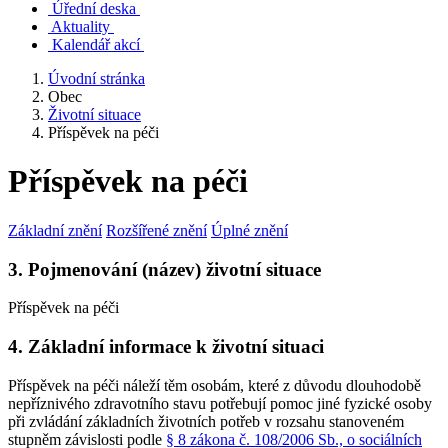
Úřední deska
Aktuality
Kalendář akcí
Úvodní stránka
Obec
Životní situace
Příspěvek na péči
Příspěvek na péči
Základní znění
Rozšířené znění
Úplné znění
3. Pojmenování (název) životní situace
Příspěvek na péči
4. Základní informace k životní situaci
Příspěvek na péči náleží těm osobám, které z důvodu dlouhodobě
nepříznivého zdravotního stavu potřebují pomoc jiné fyzické osoby
při zvládání základních životních potřeb v rozsahu stanoveném
stupněm závislosti podle
§ 8 zákona č. 108/2006 Sb., o sociálních