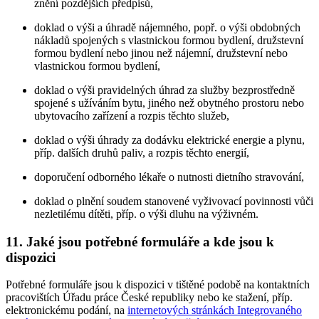
znění pozdějších předpisů,
doklad o výši a úhradě nájemného, popř. o výši obdobných
nákladů spojených s vlastnickou formou bydlení, družstevní
formou bydlení nebo jinou než nájemní, družstevní nebo
vlastnickou formou bydlení,
doklad o výši pravidelných úhrad za služby bezprostředně
spojené s užíváním bytu, jiného než obytného prostoru nebo
ubytovacího zařízení a rozpis těchto služeb,
doklad o výši úhrady za dodávku elektrické energie a plynu,
příp. dalších druhů paliv, a rozpis těchto energií,
doporučení odborného lékaře o nutnosti dietního stravování,
doklad o plnění soudem stanovené vyživovací povinnosti vůči
nezletilému dítěti, příp. o výši dluhu na výživném.
11. Jaké jsou potřebné formuláře a kde jsou k
dispozici
Potřebné formuláře jsou k dispozici v tištěné podobě na kontaktních
pracovištích Úřadu práce České republiky nebo ke stažení, příp.
elektronickému podání, na
internetových stránkách Integrovaného