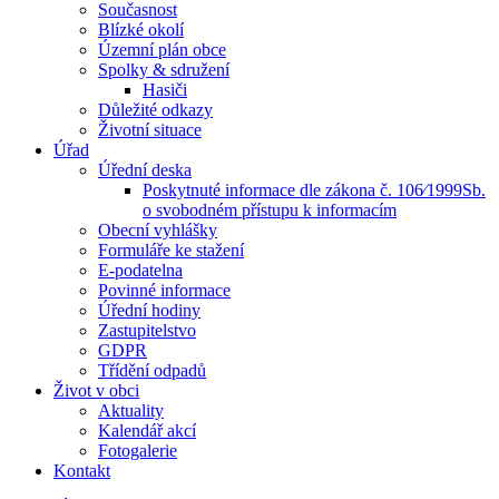
Současnost
Blízké okolí
Územní plán obce
Spolky & sdružení
Hasiči
Důležité odkazy
Životní situace
Úřad
Úřední deska
Poskytnuté informace dle zákona č. 106⁄1999Sb.
o svobodném přístupu k informacím
Obecní vyhlášky
Formuláře ke stažení
E-podatelna
Povinné informace
Úřední hodiny
Zastupitelstvo
GDPR
Třídění odpadů
Život v obci
Aktuality
Kalendář akcí
Fotogalerie
Kontakt