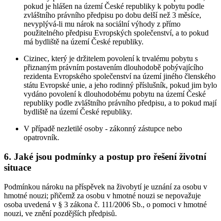
pokud je hlášen na území České republiky k pobytu podle
zvláštního právního předpisu po dobu delší než 3 měsíce,
nevyplývá-li mu nárok na sociální výhody z přímo
použitelného předpisu Evropských společenství, a to pokud
má bydliště na území České republiky.
Cizinec, který je držitelem povolení k trvalému pobytu s
přiznaným právním postavením dlouhodobě pobývajícího
rezidenta Evropského společenství na území jiného členského
státu Evropské unie, a jeho rodinný příslušník, pokud jim bylo
vydáno povolení k dlouhodobému pobytu na území České
republiky podle zvláštního právního předpisu, a to pokud mají
bydliště na území České republiky.
V případě nezletilé osoby - zákonný zástupce nebo
opatrovník.
6. Jaké jsou podmínky a postup pro řešení životní
situace
Podmínkou nároku na příspěvek na živobytí je uznání za osobu v
hmotné nouzi; přičemž za osobu v hmotné nouzi se nepovažuje
osoba uvedená v § 3 zákona č. 111/2006 Sb., o pomoci v hmotné
nouzi, ve znění pozdějších předpisů.