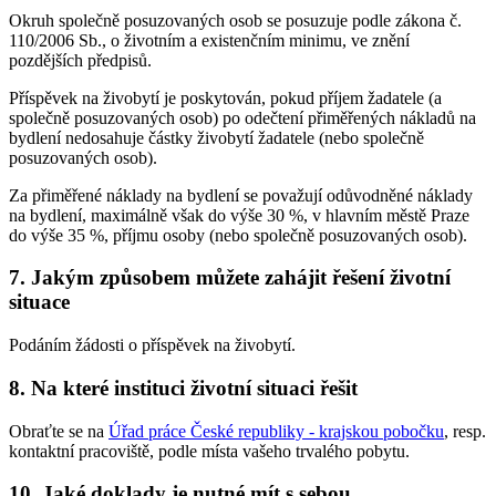
Okruh společně posuzovaných osob se posuzuje podle zákona č.
110/2006 Sb., o životním a existenčním minimu, ve znění
pozdějších předpisů.
Příspěvek na živobytí je poskytován, pokud příjem žadatele (a
společně posuzovaných osob) po odečtení přiměřených nákladů na
bydlení nedosahuje částky živobytí žadatele (nebo společně
posuzovaných osob).
Za přiměřené náklady na bydlení se považují odůvodněné náklady
na bydlení, maximálně však do výše 30 %, v hlavním městě Praze
do výše 35 %, příjmu osoby (nebo společně posuzovaných osob).
7. Jakým způsobem můžete zahájit řešení životní
situace
Podáním žádosti o příspěvek na živobytí.
8. Na které instituci životní situaci řešit
Obraťte se na
Úřad práce České republiky - krajskou pobočku
, resp.
kontaktní pracoviště, podle místa vašeho trvalého pobytu.
10. Jaké doklady je nutné mít s sebou