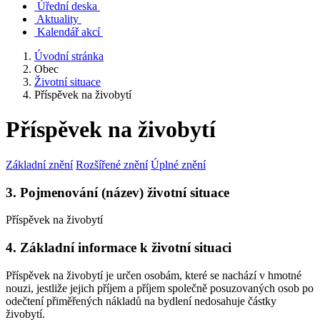
Úřední deska
Aktuality
Kalendář akcí
Úvodní stránka
Obec
Životní situace
Příspěvek na živobytí
Příspěvek na živobytí
Základní znění
Rozšířené znění
Úplné znění
3. Pojmenování (název) životní situace
Příspěvek na živobytí
4. Základní informace k životní situaci
Příspěvek na živobytí je určen osobám, které se nachází v hmotné
nouzi, jestliže jejich příjem a příjem společně posuzovaných osob po
odečtení přiměřených nákladů na bydlení nedosahuje částky
živobytí.