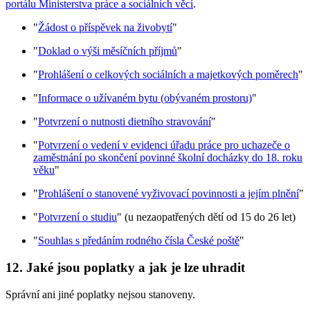
portálu Ministerstva práce a sociálních věcí
.
"
Žádost o příspěvek na živobytí
"
"
Doklad o výši měsíčních příjmů
"
"
Prohlášení o celkových sociálních a majetkových poměrech
"
"
Informace o užívaném bytu (obývaném prostoru)
"
"
Potvrzení o nutnosti dietního stravování
"
"
Potvrzení o vedení v evidenci úřadu práce pro uchazeče o
zaměstnání po skončení povinné školní docházky do 18. roku
věku
"
"
Prohlášení o stanovené vyživovací povinnosti a jejím plnění
"
"
Potvrzení o studiu
" (u nezaopatřených dětí od 15 do 26 let)
"
Souhlas s předáním rodného čísla České poště
"
12. Jaké jsou poplatky a jak je lze uhradit
Správní ani jiné poplatky nejsou stanoveny.