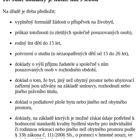
Na úřadě je třeba předložit:
vyplněný formulář žádosti o příspěvek na živobytí,
průkaz totožnosti (u zletilých společně posuzovaných osob),
rodný list dětí do 15 let,
potvrzení o studiu (u nezaopatřených dětí od 15 do 26 let),
doklady o výši příjmu žadatele a společně s ním
posuzovaných osob v rozhodném období,
doklad o tom, že byt, jiný než obytný prostor nebo ubytovací
zařízení jsou užívány na základě smlouvy, rozhodnutí nebo
jiného právního titulu,
doklad o podlahové ploše bytu nebo jiného než obytného
prostoru,
doklady, na základě kterých je možné získat údaje potřebné k
hodnocení standardů kvality bydlení stavby pro individuální
či rodinnou rekreaci nebo jiného než obytného prostoru podle
§ 33b zákona č. 111/2006 Sb., o pomoci v hmotné nouzi, ve