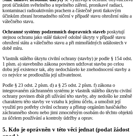
proti účinkům světelného a tepelného záření, pronikavé radiaci,
kontaminaci radioaktivním prachem a částečně proti tlakovým
účinkům zbraní hromadného ničení v případě stavu ohrožení státu a
válečného stavu.
Ochranné systémy podzemních dopravních staveb
poskytují
stejnou ochranu jako stálé tlakově odolné úkryty v případě stavu
ohrožení státu a válečného stavu a při mimořádných událostech v
době míru.
Vlastník stálého úkrytu civilní ochrany (stavby) je podle § 154 odst.
1 písm. a) stavebního zákona povinen udržovat stavbu po celou
dobu její existence tak, aby nedocházelo ke znehodnocení stavby a
co nejvíce se prodloužila její uživatelnost.
Podle § 23 odst. 2 písm. d) a § 25 odst. 2 písm. f) zákona o
integrovaném záchranném systému je vlastník stálého úkrytu civilní
ochrany povinen dbát při užívání této stavby, aby nedošlo ke změně
charakteru této stavby ve vztahu k jejímu účelu, a umožnit její
využití pro potřeby civilní ochrany a přístup orgánům hasičského
záchranného sboru nebo jimi zmocněným osobám do těchto objektů
za účelem používání a kontroly údržby a oprav.
5. Kdo je oprávněn v této věci jednat (podat žádost