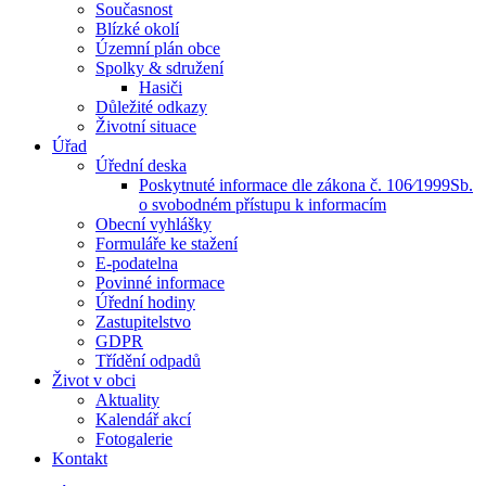
Současnost
Blízké okolí
Územní plán obce
Spolky & sdružení
Hasiči
Důležité odkazy
Životní situace
Úřad
Úřední deska
Poskytnuté informace dle zákona č. 106⁄1999Sb.
o svobodném přístupu k informacím
Obecní vyhlášky
Formuláře ke stažení
E-podatelna
Povinné informace
Úřední hodiny
Zastupitelstvo
GDPR
Třídění odpadů
Život v obci
Aktuality
Kalendář akcí
Fotogalerie
Kontakt