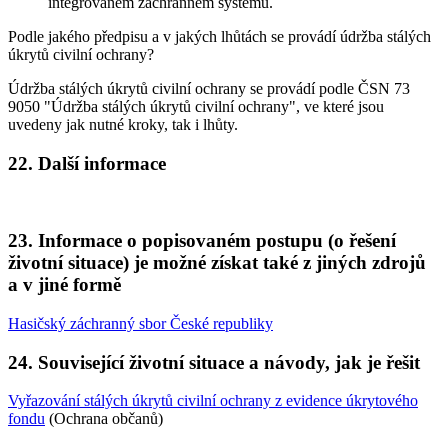
integrovaném záchranném systému.
Podle jakého předpisu a v jakých lhůtách se provádí údržba stálých
úkrytů civilní ochrany?
Údržba stálých úkrytů civilní ochrany se provádí podle ČSN 73
9050 "Údržba stálých úkrytů civilní ochrany", ve které jsou
uvedeny jak nutné kroky, tak i lhůty.
22. Další informace
23. Informace o popisovaném postupu (o řešení
životní situace) je možné získat také z jiných zdrojů
a v jiné formě
Hasičský záchranný sbor České republiky
24. Související životní situace a návody, jak je řešit
Vyřazování stálých úkrytů civilní ochrany z evidence úkrytového
fondu
(Ochrana občanů)