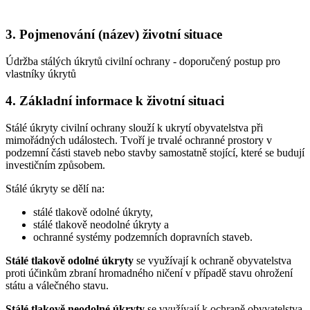
3. Pojmenování (název) životní situace
Údržba stálých úkrytů civilní ochrany - doporučený postup pro
vlastníky úkrytů
4. Základní informace k životní situaci
Stálé úkryty civilní ochrany slouží k ukrytí obyvatelstva při
mimořádných událostech. Tvoří je trvalé ochranné prostory v
podzemní části staveb nebo stavby samostatně stojící, které se budují
investičním způsobem.
Stálé úkryty se dělí na:
stálé tlakově odolné úkryty,
stálé tlakově neodolné úkryty a
ochranné systémy podzemních dopravních staveb.
Stálé tlakově odolné úkryty
se využívají k ochraně obyvatelstva
proti účinkům zbraní hromadného ničení v případě stavu ohrožení
státu a válečného stavu.
Stálé tlakově neodolné úkryty
se využívají k ochraně obyvatelstva