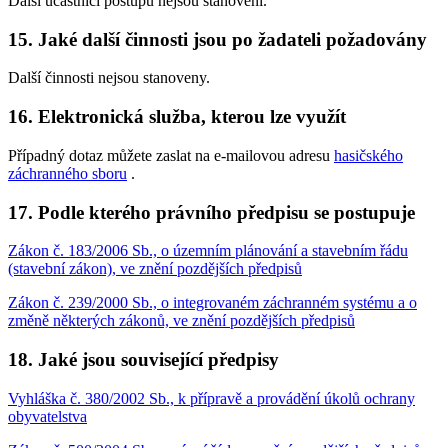
Další účastníci postupu nejsou stanoveni.
15. Jaké další činnosti jsou po žadateli požadovány
Další činnosti nejsou stanoveny.
16. Elektronická služba, kterou lze využít
Případný dotaz můžete zaslat na e-mailovou adresu
hasičského
záchranného sboru
.
17. Podle kterého právního předpisu se postupuje
Zákon č. 183/2006 Sb., o územním plánování a stavebním řádu
(stavební zákon), ve znění pozdějších předpisů
Zákon č. 239/2000 Sb., o integrovaném záchranném systému a o
změně některých zákonů, ve znění pozdějších předpisů
18. Jaké jsou související předpisy
Vyhláška č. 380/2002 Sb., k přípravě a provádění úkolů ochrany
obyvatelstva