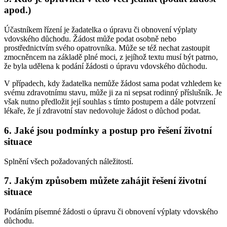
apod.)
Účastníkem řízení je žadatelka o úpravu či obnovení výplaty
vdovského důchodu. Žádost může podat osobně nebo
prostřednictvím svého opatrovníka. Může se též nechat zastoupit
zmocněncem na základě plné moci, z jejíhož textu musí být patrno,
že byla udělena k podání žádosti o úpravu vdovského důchodu.
V případech, kdy žadatelka nemůže žádost sama podat vzhledem ke
svému zdravotnímu stavu, může ji za ni sepsat rodinný příslušník. Je
však nutno předložit její souhlas s tímto postupem a dále potvrzení
lékaře, že jí zdravotní stav nedovoluje žádost o důchod podat.
6. Jaké jsou podmínky a postup pro řešení životní
situace
Splnění všech požadovaných náležitostí.
7. Jakým způsobem můžete zahájit řešení životní
situace
Podáním písemné žádosti o úpravu či obnovení výplaty vdovského
důchodu.