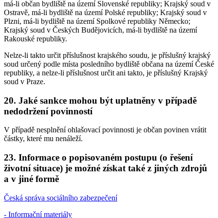
má-li občan bydliště na území Slovenské republiky; Krajský soud v
Ostravě, má-li bydliště na území Polské republiky; Krajský soud v
Plzni, má-li bydliště na území Spolkové republiky Německo;
Krajský soud v Českých Budějovicích, má-li bydliště na území
Rakouské republiky.
Nelze-li takto určit příslušnost krajského soudu, je příslušný krajský
soud určený podle místa posledního bydliště občana na území České
republiky, a nelze-li příslušnost určit ani takto, je příslušný Krajský
soud v Praze.
20. Jaké sankce mohou být uplatněny v případě
nedodržení povinností
V případě nesplnění ohlašovací povinnosti je občan povinen vrátit
částky, které mu nenáleží.
23. Informace o popisovaném postupu (o řešení
životní situace) je možné získat také z jiných zdrojů
a v jiné formě
Česká správa sociálního zabezpečení
- Informační materiály