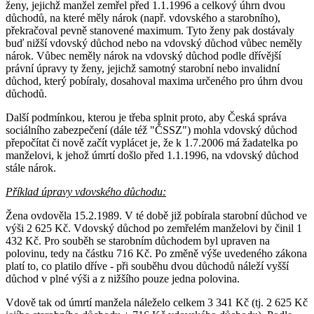
ženy, jejichž manžel zemřel před 1.1.1996 a celkový úhrn dvou
důchodů, na které měly nárok (např. vdovského a starobního),
překračoval pevně stanovené maximum. Tyto ženy pak dostávaly
buď nižší vdovský důchod nebo na vdovský důchod vůbec neměly
nárok. Vůbec neměly nárok na vdovský důchod podle dřívější
právní úpravy ty ženy, jejichž samotný starobní nebo invalidní
důchod, který pobíraly, dosahoval maxima určeného pro úhrn dvou
důchodů.
Další podmínkou, kterou je třeba splnit proto, aby Česká správa
sociálního zabezpečení (dále též "ČSSZ") mohla vdovský důchod
přepočítat či nově začít vyplácet je, že k 1.7.2006 má žadatelka po
manželovi, k jehož úmrtí došlo před 1.1.1996, na vdovský důchod
stále nárok.
Příklad úpravy vdovského důchodu:
Žena ovdověla 15.2.1989. V té době již pobírala starobní důchod ve
výši 2 625 Kč. Vdovský důchod po zemřelém manželovi by činil 1
432 Kč. Pro souběh se starobním důchodem byl upraven na
polovinu, tedy na částku 716 Kč. Po změně výše uvedeného zákona
platí to, co platilo dříve - při souběhu dvou důchodů náleží vyšší
důchod v plné výši a z nižšího pouze jedna polovina.
Vdově tak od úmrtí manžela náleželo celkem 3 341 Kč (tj. 2 625 Kč