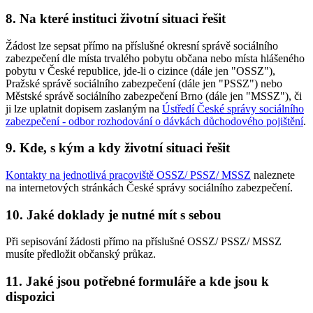
8. Na které instituci životní situaci řešit
Žádost lze sepsat přímo na příslušné okresní správě sociálního
zabezpečení dle místa trvalého pobytu občana nebo místa hlášeného
pobytu v České republice, jde-li o cizince (dále jen "OSSZ"),
Pražské správě sociálního zabezpečení (dále jen "PSSZ") nebo
Městské správě sociálního zabezpečení Brno (dále jen "MSSZ"), či
ji lze uplatnit dopisem zaslaným na
Ústředí České správy sociálního
zabezpečení - odbor rozhodování o dávkách důchodového pojištění
.
9. Kde, s kým a kdy životní situaci řešit
Kontakty na jednotlivá pracoviště OSSZ/ PSSZ/ MSSZ
naleznete
na internetových stránkách České správy sociálního zabezpečení.
10. Jaké doklady je nutné mít s sebou
Při sepisování žádosti přímo na příslušné OSSZ/ PSSZ/ MSSZ
musíte předložit občanský průkaz.
11. Jaké jsou potřebné formuláře a kde jsou k
dispozici