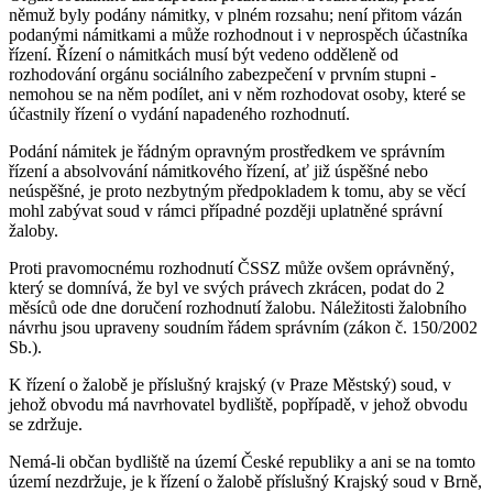
němuž byly podány námitky, v plném rozsahu; není přitom vázán
podanými námitkami a může rozhodnout i v neprospěch účastníka
řízení. Řízení o námitkách musí být vedeno odděleně od
rozhodování orgánu sociálního zabezpečení v prvním stupni -
nemohou se na něm podílet, ani v něm rozhodovat osoby, které se
účastnily řízení o vydání napadeného rozhodnutí.
Podání námitek je řádným opravným prostředkem ve správním
řízení a absolvování námitkového řízení, ať již úspěšné nebo
neúspěšné, je proto nezbytným předpokladem k tomu, aby se věcí
mohl zabývat soud v rámci případné později uplatněné správní
žaloby.
Proti pravomocnému rozhodnutí ČSSZ může ovšem oprávněný,
který se domnívá, že byl ve svých právech zkrácen, podat do 2
měsíců ode dne doručení rozhodnutí žalobu. Náležitosti žalobního
návrhu jsou upraveny soudním řádem správním (zákon č. 150/2002
Sb.).
K řízení o žalobě je příslušný krajský (v Praze Městský) soud, v
jehož obvodu má navrhovatel bydliště, popřípadě, v jehož obvodu
se zdržuje.
Nemá-li občan bydliště na území České republiky a ani se na tomto
území nezdržuje, je k řízení o žalobě příslušný Krajský soud v Brně,