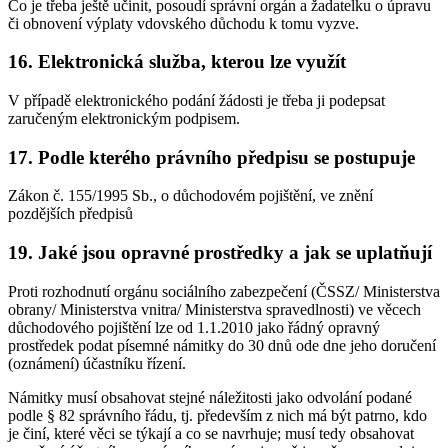
Co je třeba ještě učinit, posoudí správní orgán a žadatelku o úpravu
či obnovení výplaty vdovského důchodu k tomu vyzve.
16. Elektronická služba, kterou lze využít
V případě elektronického podání žádosti je třeba ji podepsat
zaručeným elektronickým podpisem.
17. Podle kterého právního předpisu se postupuje
Zákon č. 155/1995 Sb., o důchodovém pojištění, ve znění
pozdějších předpisů
19. Jaké jsou opravné prostředky a jak se uplatňují
Proti rozhodnutí orgánu sociálního zabezpečení (ČSSZ/ Ministerstva
obrany/ Ministerstva vnitra/ Ministerstva spravedlnosti) ve věcech
důchodového pojištění lze od 1.1.2010 jako řádný opravný
prostředek podat písemné námitky do 30 dnů ode dne jeho doručení
(oznámení) účastníku řízení.
Námitky musí obsahovat stejné náležitosti jako odvolání podané
podle § 82 správního řádu, tj. především z nich má být patrno, kdo
je činí, které věci se týkají a co se navrhuje; musí tedy obsahovat