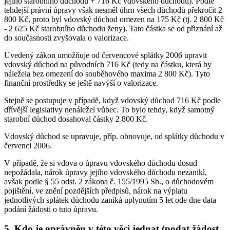
jejího starobního důchodu + 716 Kč vdovského důchodu). Podle
tehdejší právní úpravy však nesměl úhrn všech důchodů překročit 2
800 Kč, proto byl vdovský důchod omezen na 175 Kč (tj. 2 800 Kč
- 2 625 Kč starobního důchodu ženy). Tato částka se od přiznání až
do současnosti zvyšovala o valorizace.
Uvedený zákon umožňuje od červencové splátky 2006 upravit
vdovský důchod na původních 716 Kč (tedy na částku, která by
náležela bez omezení do souběhového maxima 2 800 Kč). Tyto
finanční prostředky se ještě navýší o valorizace.
Stejně se postupuje v případě, když vdovský důchod 716 Kč podle
dřívější legislativy nenáležel vůbec. To bylo tehdy, když samotný
starobní důchod dosahoval částky 2 800 Kč.
Vdovský důchod se upravuje, příp. obnovuje, od splátky důchodu v
červenci 2006.
V případě, že si vdova o úpravu vdovského důchodu dosud
nepožádala, nárok úpravy jejího vdovského důchodu nezanikl,
avšak podle § 55 odst. 2 zákona č. 155/1995 Sb., o důchodovém
pojištění, ve znění pozdějších předpisů, nárok na výplatu
jednotlivých splátek důchodu zaniká uplynutím 5 let ode dne data
podání žádosti o tuto úpravu.
5. Kdo je oprávněn v této věci jednat (podat žádost