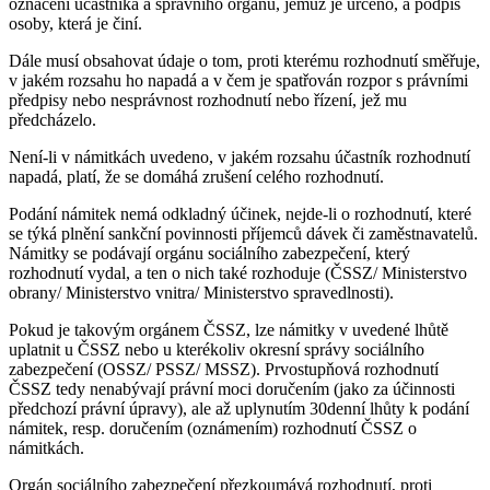
označení účastníka a správního orgánu, jemuž je určeno, a podpis
osoby, která je činí.
Dále musí obsahovat údaje o tom, proti kterému rozhodnutí směřuje,
v jakém rozsahu ho napadá a v čem je spatřován rozpor s právními
předpisy nebo nesprávnost rozhodnutí nebo řízení, jež mu
předcházelo.
Není-li v námitkách uvedeno, v jakém rozsahu účastník rozhodnutí
napadá, platí, že se domáhá zrušení celého rozhodnutí.
Podání námitek nemá odkladný účinek, nejde-li o rozhodnutí, které
se týká plnění sankční povinnosti příjemců dávek či zaměstnavatelů.
Námitky se podávají orgánu sociálního zabezpečení, který
rozhodnutí vydal, a ten o nich také rozhoduje (ČSSZ/ Ministerstvo
obrany/ Ministerstvo vnitra/ Ministerstvo spravedlnosti).
Pokud je takovým orgánem ČSSZ, lze námitky v uvedené lhůtě
uplatnit u ČSSZ nebo u kterékoliv okresní správy sociálního
zabezpečení (OSSZ/ PSSZ/ MSSZ). Prvostupňová rozhodnutí
ČSSZ tedy nenabývají právní moci doručením (jako za účinnosti
předchozí právní úpravy), ale až uplynutím 30denní lhůty k podání
námitek, resp. doručením (oznámením) rozhodnutí ČSSZ o
námitkách.
Orgán sociálního zabezpečení přezkoumává rozhodnutí, proti