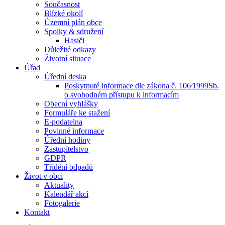
Současnost
Blízké okolí
Územní plán obce
Spolky & sdružení
Hasiči
Důležité odkazy
Životní situace
Úřad
Úřední deska
Poskytnuté informace dle zákona č. 106⁄1999Sb.
o svobodném přístupu k informacím
Obecní vyhlášky
Formuláře ke stažení
E-podatelna
Povinné informace
Úřední hodiny
Zastupitelstvo
GDPR
Třídění odpadů
Život v obci
Aktuality
Kalendář akcí
Fotogalerie
Kontakt