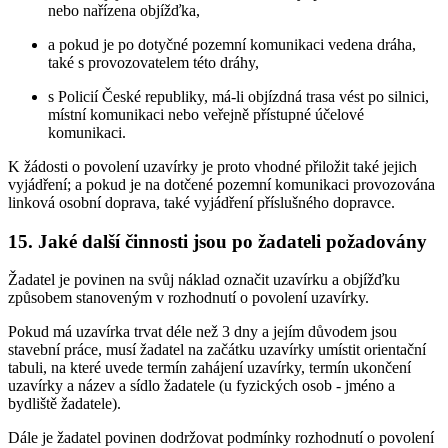
nebo nařízena objížďka,
a pokud je po dotyčné pozemní komunikaci vedena dráha,
také s provozovatelem této dráhy,
s Policií České republiky, má-li objízdná trasa vést po silnici,
místní komunikaci nebo veřejně přístupné účelové
komunikaci.
K žádosti o povolení uzavírky je proto vhodné přiložit také jejich
vyjádření; a pokud je na dotčené pozemní komunikaci provozována
linková osobní doprava, také vyjádření příslušného dopravce.
15. Jaké další činnosti jsou po žadateli požadovány
Žadatel je povinen na svůj náklad označit uzavírku a objížďku
způsobem stanoveným v rozhodnutí o povolení uzavírky.
Pokud má uzavírka trvat déle než 3 dny a jejím důvodem jsou
stavební práce, musí žadatel na začátku uzavírky umístit orientační
tabuli, na které uvede termín zahájení uzavírky, termín ukončení
uzavírky a název a sídlo žadatele (u fyzických osob - jméno a
bydliště žadatele).
Dále je žadatel povinen dodržovat podmínky rozhodnutí o povolení