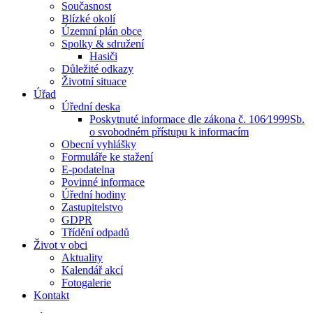
Současnost
Blízké okolí
Územní plán obce
Spolky & sdružení
Hasiči
Důležité odkazy
Životní situace
Úřad
Úřední deska
Poskytnuté informace dle zákona č. 106⁄1999Sb.
o svobodném přístupu k informacím
Obecní vyhlášky
Formuláře ke stažení
E-podatelna
Povinné informace
Úřední hodiny
Zastupitelstvo
GDPR
Třídění odpadů
Život v obci
Aktuality
Kalendář akcí
Fotogalerie
Kontakt