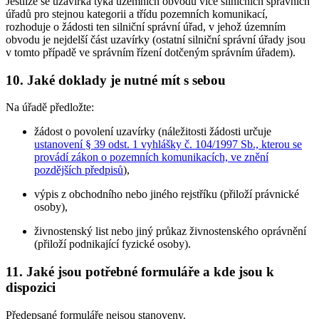
Jestliže se uzavírka týká územních obvodů více silničních správních
úřadů pro stejnou kategorii a třídu pozemních komunikací,
rozhoduje o žádosti ten silniční správní úřad, v jehož územním
obvodu je nejdelší část uzavírky (ostatní silniční správní úřady jsou
v tomto případě ve správním řízení dotčeným správním úřadem).
10. Jaké doklady je nutné mít s sebou
Na úřadě předložte:
žádost o povolení uzavírky (náležitosti žádosti určuje
ustanovení § 39 odst. 1 vyhlášky č. 104/1997 Sb., kterou se
provádí zákon o pozemních komunikacích, ve znění
pozdějších předpisů
),
výpis z obchodního nebo jiného rejstříku (přiloží právnické
osoby),
živnostenský list nebo jiný průkaz živnostenského oprávnění
(přiloží podnikající fyzické osoby).
11. Jaké jsou potřebné formuláře a kde jsou k
dispozici
Předepsané formuláře nejsou stanoveny.