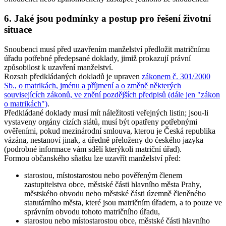
6. Jaké jsou podmínky a postup pro řešení životní
situace
Snoubenci musí před uzavřením manželství předložit matričnímu
úřadu potřebné předepsané doklady, jimiž prokazují právní
způsobilost k uzavření manželství.
Rozsah předkládaných dokladů je upraven
zákonem č. 301/2000
Sb., o matrikách, jménu a příjmení a o změně některých
souvisejících zákonů, ve znění pozdějších předpisů (dále jen "zákon
o matrikách")
.
Předkládané doklady musí mít náležitosti veřejných listin; jsou-li
vystaveny orgány cizích států, musí být opatřeny potřebnými
ověřeními, pokud mezinárodní smlouva, kterou je Česká republika
vázána, nestanoví jinak, a úředně přeloženy do českého jazyka
(podrobné informace vám sdělí kterýkoli matriční úřad).
Formou
občanského sňatku
lze uzavřít manželství před:
starostou, místostarostou nebo pověřeným členem
zastupitelstva obce, městské části hlavního města Prahy,
městského obvodu nebo městské části územně členěného
statutárního města, které jsou matričním úřadem, a to pouze ve
správním obvodu tohoto matričního úřadu,
starostou nebo místostarostou obce, městské části hlavního