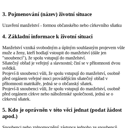
3. Pojmenování (název) životní situace
Uzavření manželství - formou občanského nebo církevního sňatku
4. Základní informace k životní situaci
Manželství vzniká svobodným a úplným souhlasným projevem vůle
muže a ženy, kteří hodlají vstoupit do manželství (dále jen
"snoubenci"), že spolu vstupují do manželství.
Sňatečný obřad je veřejný a slavnostní; činí se v přítomnosti dvou
svědků.
Projeví-li snoubenci vůli, že spolu vstupují do manželství, osobně
před orgánem veřejné moci provádějícím sňatečný obřad v
přítomnosti matrikáře, jedná se o
občanský sňatek
.
Projeví-li snoubenci vůli, že spolu vstupují do manželství, osobně
před orgánem církve nebo náboženské společnosti, jedná se o
církevní sňatek
.
5. Kdo je oprávněn v této věci jednat (podat žádost
apod.)
Snoubenci nebo zplnomocněný zástupce jednoho ze snoubenců.