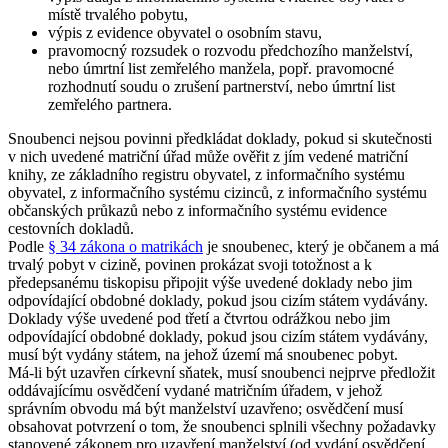
místě trvalého pobytu,
výpis z evidence obyvatel o osobním stavu,
pravomocný rozsudek o rozvodu předchozího manželství,
nebo úmrtní list zemřelého manžela, popř. pravomocné
rozhodnutí soudu o zrušení partnerství, nebo úmrtní list
zemřelého partnera.
Snoubenci nejsou povinni předkládat doklady, pokud si skutečnosti
v nich uvedené matriční úřad může ověřit z jím vedené matriční
knihy, ze základního registru obyvatel, z informačního systému
obyvatel, z informačního systému cizinců, z informačního systému
občanských průkazů nebo z informačního systému evidence
cestovních dokladů.
Podle
§ 34 zákona o matrikách
je snoubenec, který je občanem a má
trvalý pobyt v cizině, povinen prokázat svoji totožnost a k
předepsanému tiskopisu připojit výše uvedené doklady nebo jim
odpovídající obdobné doklady, pokud jsou cizím státem vydávány.
Doklady výše uvedené pod třetí a čtvrtou odrážkou nebo jim
odpovídající obdobné doklady, pokud jsou cizím státem vydávány,
musí být vydány státem, na jehož území má snoubenec pobyt.
Má-li být uzavřen církevní sňatek, musí snoubenci nejprve předložit
oddávajícímu osvědčení vydané matričním úřadem, v jehož
správním obvodu má být manželství uzavřeno; osvědčení musí
obsahovat potvrzení o tom, že snoubenci splnili všechny požadavky
stanovené zákonem pro uzavření manželství (od vydání osvědčení