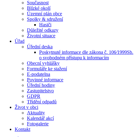
Současnost
Blízké okolí
Územní plán obce
Spolky & sdružení
Hasiči
Důležité odkazy
Životní situace
Úřad
Úřední deska
Poskytnuté informace dle zákona č. 106⁄1999Sb.
o svobodném přístupu k informacím
Obecní vyhlášky
Formuláře ke stažení
E-podatelna
Povinné informace
Úřední hodiny
Zastupitelstvo
GDPR
Třídění odpadů
Život v obci
Aktuality
Kalendář akcí
Fotogalerie
Kontakt