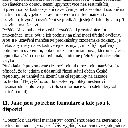
do sňatečného obřadu nesmí uplynout více než šest měsíců).
S písemnou žádostí o vydání osvědčení je třeba se obrátit osobně na
matriční úřad, v jehož správním obvodu má být manželství
uzavřeno; k vydání osvědčení se předkládají stejné doklady jako při
uzavření manželství.
Požádají-li snoubenci o vydání osvědčení prostřednictvím
zmocněnce, musí být jejich podpisy na plné moci úředně ověřeny.
Jsou-li k uzavření manželství předkládány cizozemské doklady, je
třeba, aby měly náležitosti veřejné listiny, tj. musí být opatřeny
potřebnými ověřeními, pokud mezinárodní smlouva, kterou je Česká
republika vázána, nestanoví jinak, a úředně přeloženy do českého
jazyka.
Předkládané pravomocné cizí rozhodnutí o rozvodu manželství v
případě, že je jedním z účastníků řízení státní občan České
republiky, se uznává na území České republiky na základě
rozhodnutí Nejvyššího soudu České republiky, nestanoví-li
mezinárodní smlouva jinak (bližší informace vám sdělí kterýkoli
matriční úřad).
11. Jaké jsou potřebné formuláře a kde jsou k
dispozici
"Dotazník k uzavření manželství" obdrží snoubenci na kterémkoli
matričním úřadu - jeho první část vyplňují snoubenci ve spolupráci s