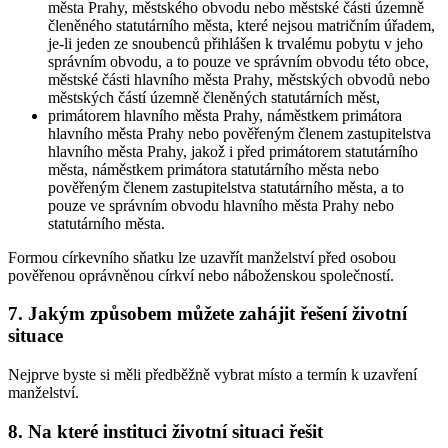
města Prahy, městského obvodu nebo městské části územně
členěného statutárního města, které nejsou matričním úřadem,
je-li jeden ze snoubenců přihlášen k trvalému pobytu v jeho
správním obvodu, a to pouze ve správním obvodu této obce,
městské části hlavního města Prahy, městských obvodů nebo
městských částí územně členěných statutárních měst,
primátorem hlavního města Prahy, náměstkem primátora
hlavního města Prahy nebo pověřeným členem zastupitelstva
hlavního města Prahy, jakož i před primátorem statutárního
města, náměstkem primátora statutárního města nebo
pověřeným členem zastupitelstva statutárního města, a to
pouze ve správním obvodu hlavního města Prahy nebo
statutárního města.
Formou
církevního sňatku
lze uzavřít manželství před osobou
pověřenou oprávněnou církví nebo náboženskou společností.
7. Jakým způsobem můžete zahájit řešení životní
situace
Nejprve byste si měli předběžně vybrat místo a termín k uzavření
manželství.
8. Na které instituci životní situaci řešit