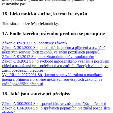
cestovního pasu.
16. Elektronická služba, kterou lze využít
Tuto situaci nelze řešit elektronicky.
17. Podle kterého právního předpisu se postupuje
Zákon č. 89/2012 Sb., občanský zákoník
Zákon č. 301/2000 Sb., o matrikách, jménu a příjmení a o změně
některých souvisejících zákonů, ve znění pozdějších předpisů
Zákon č. 91/2012 Sb., o mezinárodním právu soukromém
Zákon č. 3/2002 Sb., o svobodě náboženského vyznání a postavení
církví a náboženských společností a o změně některých zákonů, ve
znění pozdějších předpisů
Vyhláška č. 207/2001 Sb., kterou se provádí zákon o matrikách,
jménu a příjmení a o změně některých souvisejících zákonů, ve
znění pozdějších předpisů
18. Jaké jsou související předpisy
Zákon č. 500/2004 Sb., správní řád, ve znění pozdějších předpisů
Zákon č. 634/2004 Sb., o správních poplatcích, ve znění pozdějších
předpisů