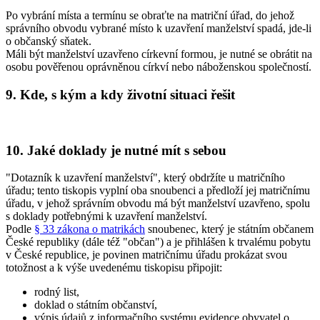
Po vybrání místa a termínu se obraťte na matriční úřad, do jehož
správního obvodu vybrané místo k uzavření manželství spadá, jde-li
o
občanský sňatek
.
Máli být manželství uzavřeno
církevní formou
, je nutné se obrátit na
osobu pověřenou oprávněnou církví nebo náboženskou společností.
9. Kde, s kým a kdy životní situaci řešit
10. Jaké doklady je nutné mít s sebou
"Dotazník k uzavření manželství", který obdržíte u matričního
úřadu; tento tiskopis vyplní oba snoubenci a předloží jej matričnímu
úřadu, v jehož správním obvodu má být manželství uzavřeno, spolu
s doklady potřebnými k uzavření manželství.
Podle
§ 33 zákona o matrikách
snoubenec, který je státním občanem
České republiky (dále též "občan") a je přihlášen k trvalému pobytu
v České republice, je povinen matričnímu úřadu prokázat svou
totožnost a k výše uvedenému tiskopisu připojit:
rodný list,
doklad o státním občanství,
výpis údajů z informačního systému evidence obyvatel o