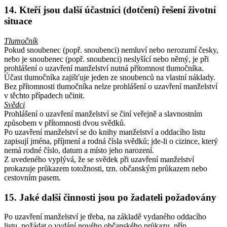
14. Kteří jsou další účastníci (dotčení) řešení životní
situace
Tlumočník
Pokud snoubenec (popř. snoubenci) nemluví nebo nerozumí česky,
nebo je snoubenec (popř. snoubenci) neslyšící nebo němý, je při
prohlášení o uzavření manželství nutná přítomnost tlumočníka.
Účast tlumočníka zajišťuje jeden ze snoubenců na vlastní náklady.
Bez přítomnosti tlumočníka nelze prohlášení o uzavření manželství
v těchto případech učinit.
Svědci
Prohlášení o uzavření manželství se činí veřejně a slavnostním
způsobem v přítomnosti dvou svědků.
Po uzavření manželství se do knihy manželství a oddacího listu
zapisují jména, příjmení a rodná čísla svědků; jde-li o cizince, který
nemá rodné číslo, datum a místo jeho narození.
Z uvedeného vyplývá, že se svědek při uzavření manželství
prokazuje průkazem totožnosti, tzn. občanským průkazem nebo
cestovním pasem.
15. Jaké další činnosti jsou po žadateli požadovány
Po uzavření manželství je třeba, na základě vydaného oddacího
listu, požádat o vydání nového občanského průkazu, příp.